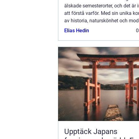
älskade semesterorter, och det är i
att förstå varför. Med sin unika k
av historia, naturskönhet och mod
komfort, erbjuder denna ö en perfe
Elias Hedin
0
Upptäck Japans