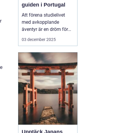
guiden i Portugal
Att förena studielivet
r
med avkopplande
äventyr är en dröm för
många studenter. Att ta
03 december 2025
en paus från tentaplugg
för att uppleva magin av
surf, sol och nya möten
kan vara just den
de
upplevelse som fyller
p&ar...
Upptäck Japans