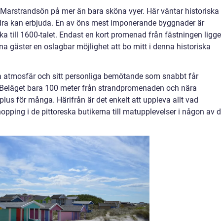
r Marstrandsön på mer än bara sköna vyer. Här väntar historiska
ndra kan erbjuda. En av öns mest imponerande byggnader är
ka till 1600-talet. Endast en kort promenad från fästningen ligge
a gäster en oslagbar möjlighet att bo mitt i denna historiska
iga atmosfär och sitt personliga bemötande som snabbt får
Beläget bara 100 meter från strandpromenaden och nära
t plus för många. Härifrån är det enkelt att uppleva allt vad
opping i de pittoreska butikerna till matupplevelser i någon av 