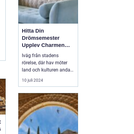
Hitta Din
Drömsemester
Upplev Charmen
med Hotell i Halland
Iväg från stadens
rörelse, där hav möter
land och kulturen andas
historia finns ett
10 juli 2024
smultronställe som
fortsätter att fascinera -
Halland. Med sin unika
kombination av
natursköna landskap,
gastvänliga boe...
:
s