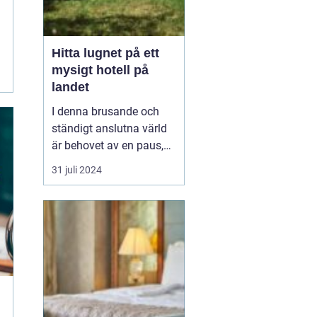
Hitta lugnet på ett
mysigt hotell på
landet
I denna brusande och
ständigt anslutna värld
är behovet av en paus,
en stund av frid, större
31 juli 2024
än någonsin, ett
mysigt
hotell på landet
. ...