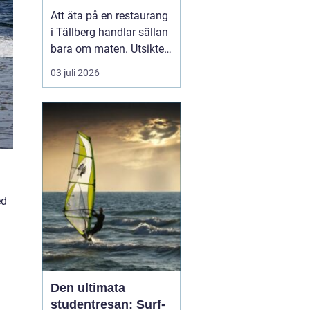
Att äta på en restaurang
i Tällberg handlar sällan
bara om maten. Utsikten
över Siljan, de faluröda
03 juli 2026
gårdarna och den tydliga
närvaron av dalakultur
gör varje måltid till en
helhetsupplevelse.
Samtidigt har byn
utvecklats till ett litet
kulinariskt na...
ed
Den ultimata
studentresan: Surf-