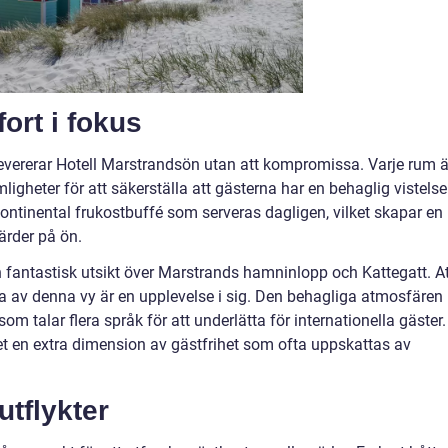
ort i fokus
evererar Hotell Marstrandsön utan att kompromissa. Varje rum ä
gheter för att säkerställa att gästerna har en behaglig vistelse
 kontinental frukostbuffé som serveras dagligen, vilket skapar en
ärder på ön.
 en fantastisk utsikt över Marstrands hamninlopp och Kattegatt. A
a av denna vy är en upplevelse i sig. Den behagliga atmosfären
om talar flera språk för att underlätta för internationella gäster.
t en extra dimension av gästfrihet som ofta uppskattas av
utflykter