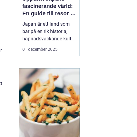
fascinerande värld:
En guide till resor i
japan
Japan är ett land som
bär på en rik historia,
häpnadsväckande kultur
och en unik blandning
01 december 2025
r
av tradition och
.
modernitet. Landet
lockar ständigt resenärer
från hela världen som
önskar uppleva allt fr&...
tt