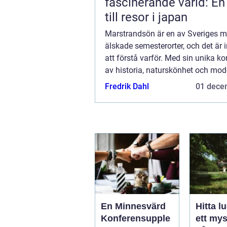
fascinerande värld: En
till resor i japan
Marstrandsön är en av Sveriges m
älskade semesterorter, och det är i
att förstå varför. Med sin unika k
av historia, naturskönhet och mod
komfort, erbjuder denna ö en perfe
Fredrik Dahl
01 dece
En Minnesvärd
Hitta l
Konferensupple
ett mys