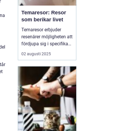
r
Temaresor: Resor
nna
som berikar livet
Temaresor erbjuder
resenärer möjligheten att
fördjupa sig i specifika
del
intressen eller hobbyer,
02 augusti 2025
vilket gör resan mer
tår
meningsfull och
et
berikande. Temaresor
kan innefatta allt från
kulinariska äventyr till
historiska expedi...