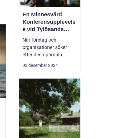
En Minnesvärd
Konferensupplevels
e vid Tylösands
Kust
När företag och
organisationer söker
efter den optimala
platsen för sin nästa
02 december 2024
konferens Halmstad
är
det inte bara
faciliteternas kvalitet s...