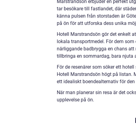
Marstrandsön erbjuder en perfekt utgå
tar besökare till fastlandet, där stä
känna pulsen från storstaden är Göte
på ön för att utforska dess unika möjli
Hotell Marstrandsön gör det enkelt att 
lokala transportmedel. För dem som 
närliggande badbrygga en chans att 
tillbringa en sommardag, bara njuta 
För de resenärer som söker ett hotell 
Hotell Marstrandsön högt på listan. M
ett idealiskt boendealternativ för den
När man planerar sin resa är det ocks
upplevelse på ön.