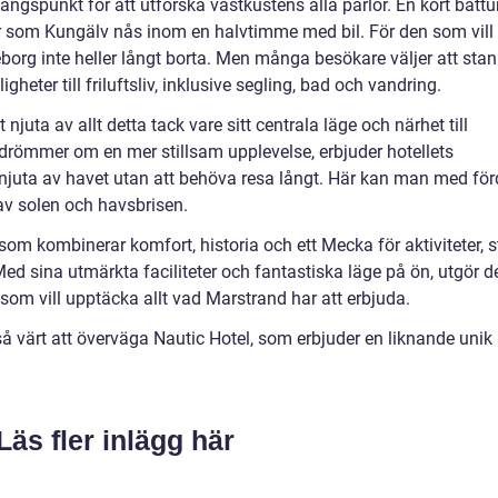
ngspunkt för att utforska västkustens alla pärlor. En kort båttu
der som Kungälv nås inom en halvtimme med bil. För den som vill
borg inte heller långt borta. Men många besökare väljer att sta
gheter till friluftsliv, inklusive segling, bad och vandring.
njuta av allt detta tack vare sitt centrala läge och närhet till
drömmer om en mer stillsam upplevelse, erbjuder hotellets
njuta av havet utan att behöva resa långt. Här kan man med för
av solen och havsbrisen.
som kombinerar komfort, historia och ett Mecka för aktiviteter, s
ed sina utmärkta faciliteter och fantastiska läge på ön, utgör d
 som vill upptäcka allt vad Marstrand har att erbjuda.
å värt att överväga Nautic Hotel, som erbjuder en liknande unik
Läs fler inlägg här