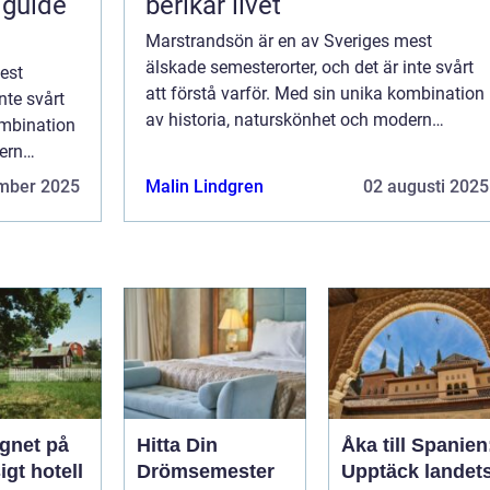
 guide
berikar livet
Marstrandsön är en av Sveriges mest
älskade semesterorter, och det är inte svårt
est
att förstå varför. Med sin unika kombination
nte svårt
av historia, naturskönhet och modern
ombination
komfort, erbjuder denna ö en perfek...
ern
k...
mber 2025
Malin Lindgren
02 augusti 2025
ugnet på
Hitta Din
Åka till Spanien
igt hotell
Drömsemester
Upptäck landet