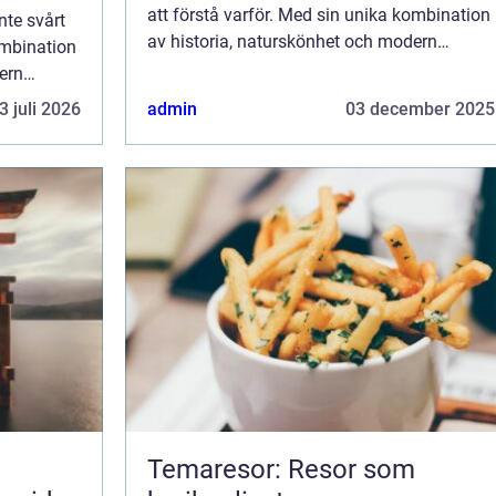
att förstå varför. Med sin unika kombination
nte svårt
av historia, naturskönhet och modern
ombination
komfort, erbjuder denna ö en perfek...
ern
k...
3 juli 2026
admin
03 december 2025
Temaresor: Resor som