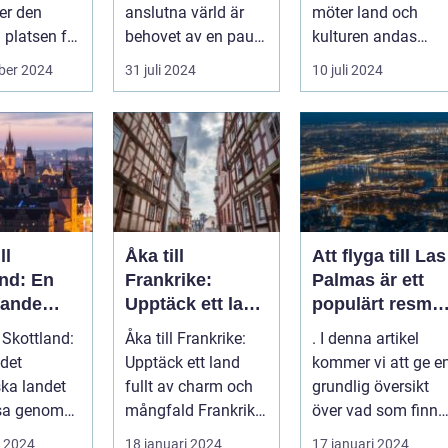
ter den
anslutna värld är
möter land och
 platsen för
behovet av en paus,
kulturen andas
.
en stund av frid,...
historia ...
ber 2024
31 juli 2024
10 juli 2024
ll
Åka till
Att flyga till Las
and: En
Frankrike:
Palmas är ett
kande
Upptäck ett land
populärt resmål
fullt av charm
för många
l Skottland:
Åka till Frankrike:
. I denna artikel
och mångfald
resenärer, som
det
Upptäck ett land
kommer vi att ge e
dras till de
ska landet
fullt av charm och
grundlig översikt
vackra
esa genom
mångfald Frankrike
över vad som finns
stränderna, det
är ett land som
att upptäcka när
i 2024
18 januari 2024
17 januari 2024
behagliga