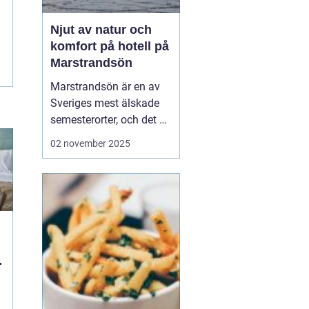
Njut av natur och
komfort på hotell på
Marstrandsön
Marstrandsön är en av
Sveriges mest älskade
semesterorter, och det är
inte svårt att förstå
02 november 2025
varför. Med sin unika
kombination av historia,
naturskönhet och
modern komfort,
erbjuder denna ö en
perfek...
n