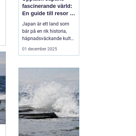
fascinerande värld:
En guide till resor i
japan
Japan är ett land som
bär på en rik historia,
häpnadsväckande kultur
och en unik blandning
01 december 2025
av tradition och
modernitet. Landet
lockar ständigt resenärer
från hela världen som
önskar uppleva allt fr&...