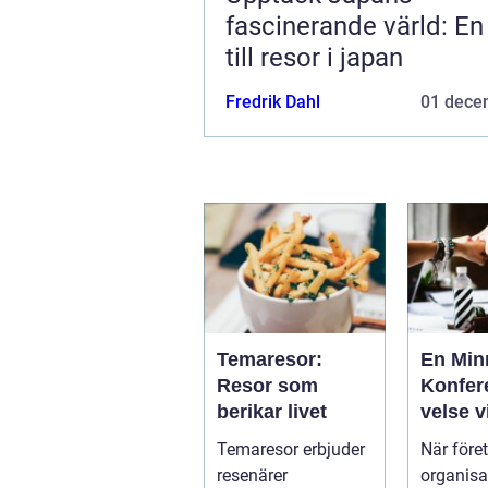
fascinerande värld: En
till resor i japan
Fredrik Dahl
01 dece
Temaresor:
En Min
Resor som
Konfer
berikar livet
velse v
Tylösa
Temaresor erbjuder
När före
resenärer
organisa