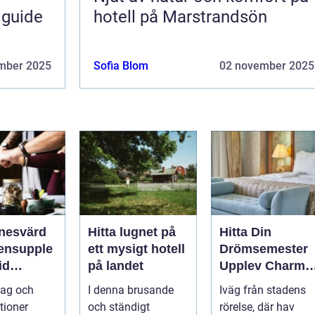
 guide
hotell på Marstrandsön
mber 2025
Sofia Blom
02 november 2025
nesvärd
Hitta lugnet på
Hitta Din
ensupple
ett mysigt hotell
Drömsemester
id
på landet
Upplev Charme
nds Kust
med Hotell i
tag och
I denna brusande
Iväg från stadens
Halland
tioner
och ständigt
rörelse, där hav