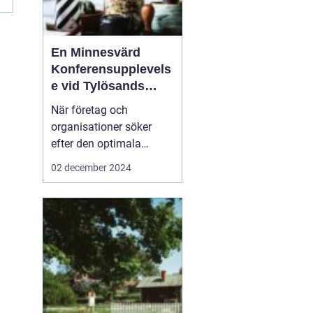
n
En Minnesvärd
Konferensupplevels
e vid Tylösands
Kust
När företag och
organisationer söker
efter den optimala
platsen för sin nästa
02 december 2024
konferens Halmstad
är
det inte bara
faciliteternas kvalitet s...