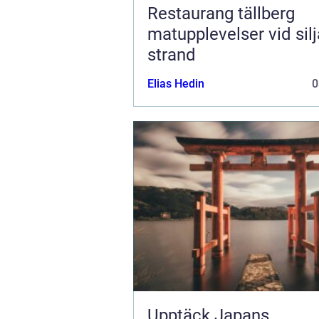
Restaurang tällberg
matupplevelser vid sil
strand
Elias Hedin
0
Upptäck Japans