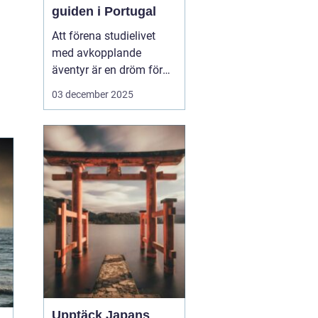
guiden i Portugal
Att förena studielivet
med avkopplande
äventyr är en dröm för
många studenter. Att ta
03 december 2025
en paus från tentaplugg
för att uppleva magin av
surf, sol och nya möten
kan vara just den
upplevelse som fyller
p&ar...
Upptäck Japans