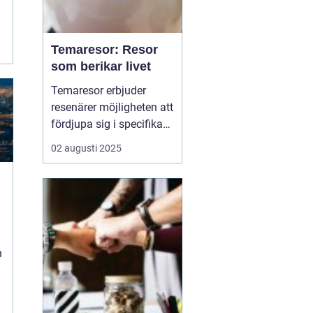
Temaresor: Resor
som berikar livet
Temaresor erbjuder
resenärer möjligheten att
fördjupa sig i specifika
intressen eller hobbyer,
02 augusti 2025
vilket gör resan mer
meningsfull och
berikande. Temaresor
kan innefatta allt från
kulinariska äventyr till
historiska expedi...
n