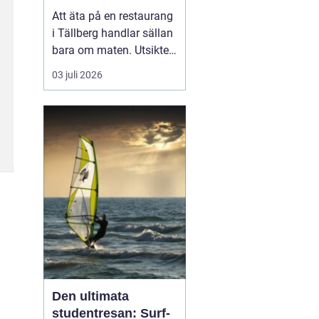
Att äta på en restaurang
i Tällberg handlar sällan
bara om maten. Utsikten
över Siljan, de faluröda
03 juli 2026
gårdarna och den tydliga
närvaron av dalakultur
gör varje måltid till en
helhetsupplevelse.
Samtidigt har byn
utvecklats till ett litet
kulinariskt na...
Den ultimata
studentresan: Surf-