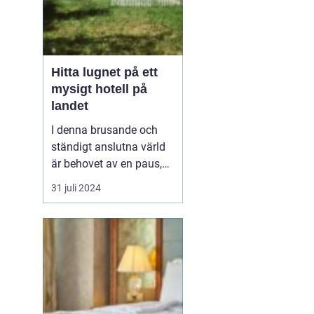
Hitta lugnet på ett
mysigt hotell på
landet
I denna brusande och
ständigt anslutna värld
är behovet av en paus,
en stund av frid, större
31 juli 2024
än någonsin, ett
mysigt
hotell på landet
. ...