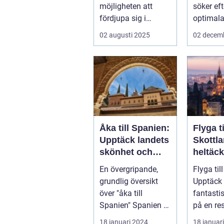
möjligheten att
söker ef
fördjupa sig i
optimala
specifika intressen
sin näs..
02 augusti 2025
02 decem
eller...
Åka till Spanien:
Flyga ti
Upptäck landets
Skottl
skönhet och
heltäc
kultur
guide
En övergripande,
Flyga til
grundlig översikt
Upptäck 
över "åka till
fantasti
Spanien" Spanien är
på en r
ett av Europas mest
luften Introduktion:
18 januari 2024
18 januar