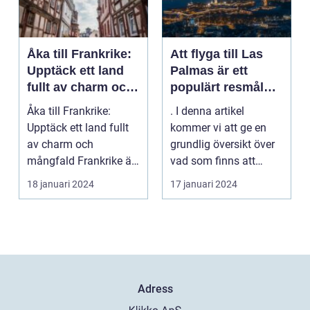
Åka till Frankrike:
Att flyga till Las
Upptäck ett land
Palmas är ett
fullt av charm och
populärt resmål
mångfald
för många
Åka till Frankrike:
. I denna artikel
resenärer, som
Upptäck ett land fullt
kommer vi att ge en
dras till de vackra
av charm och
grundlig översikt över
stränderna, det
mångfald Frankrike är
vad som finns att
behagliga klimatet
ett land som fasciner...
upptäcka när man
18 januari 2024
17 januari 2024
och den
flyg...
avslappnade
atmosfären på
denna spanska ö
Adress