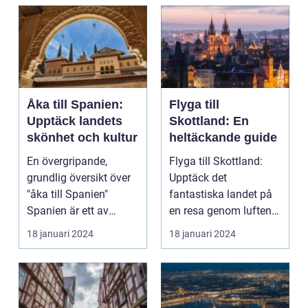
Åka till Spanien:
Flyga till
Upptäck landets
Skottland: En
skönhet och kultur
heltäckande guide
En övergripande,
Flyga till Skottland:
grundlig översikt över
Upptäck det
"åka till Spanien"
fantastiska landet på
Spanien är ett av
en resa genom luften
Europas mest
Introduktion: Att flyg...
18 januari 2024
18 januari 2024
populära ...