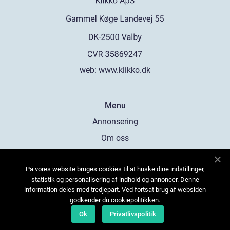
web:
www.klikko.dk
Menu
Annonsering
Om oss
Cookies
På vores website bruges cookies til at huske dine indstillinger,
Kontakta oss
statistik og personalisering af indhold og annoncer. Denne
Sitemap
information deles med tredjepart. Ved fortsat brug af websiden
godkender du cookiepolitikken.
Ok
Privatlivspolitik