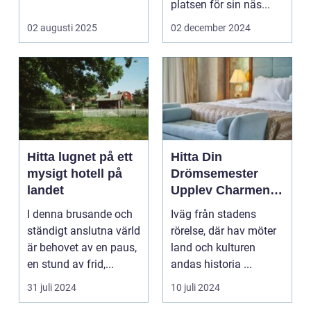
eller...
platsen för sin näs...
02 augusti 2025
02 december 2024
Hitta lugnet på ett
Hitta Din
mysigt hotell på
Drömsemester
landet
Upplev Charmen
med Hotell i
I denna brusande och
Iväg från stadens
Halland
ständigt anslutna värld
rörelse, där hav möter
är behovet av en paus,
land och kulturen
en stund av frid,...
andas historia ...
31 juli 2024
10 juli 2024