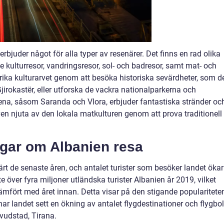
rbjuder något för alla typer av resenärer. Det finns en rad olika
ive kulturresor, vandringsresor, sol- och badresor, samt mat- och
 rika kulturarvet genom att besöka historiska sevärdheter, som d
irokastër, eller utforska de vackra nationalparkerna och
na, såsom Saranda och Vlora, erbjuder fantastiska stränder oc
en njuta av den lokala matkulturen genom att prova traditionell
ngar om Albanien resa
lärt de senaste åren, och antalet turister som besöker landet ökar
ökte över fyra miljoner utländska turister Albanien år 2019, vilket
mfört med året innan. Detta visar på den stigande popularitete
r landet sett en ökning av antalet flygdestinationer och flygbo
uvudstad, Tirana.