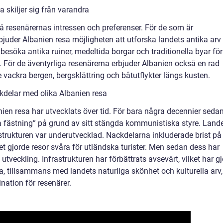
 skiljer sig från varandra
å resenärernas intressen och preferenser. För de som är
rbjuder Albanien resa möjligheten att utforska landets antika arv
 besöka antika ruiner, medeltida borgar och traditionella byar för
ria. För de äventyrliga resenärerna erbjuder Albanien också en rad
 vackra bergen, bergsklättring och båtutflykter längs kusten.
kdelar med olika Albanien resa
ien resa har utvecklats över tid. För bara några decennier seda
 fästning” på grund av sitt stängda kommunistiska styre. Land
astrukturen var underutvecklad. Nackdelarna inkluderade brist på
ket gjorde resor svåra för utländska turister. Men sedan dess har
eckling. Infrastrukturen har förbättrats avsevärt, vilket har gj
tta, tillsammans med landets naturliga skönhet och kulturella arv,
ination för resenärer.