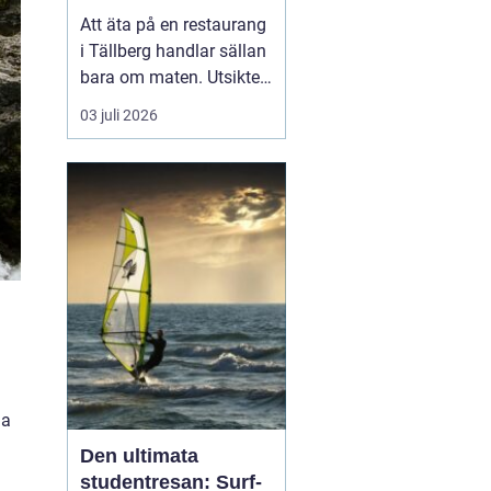
Att äta på en restaurang
i Tällberg handlar sällan
bara om maten. Utsikten
över Siljan, de faluröda
03 juli 2026
gårdarna och den tydliga
närvaron av dalakultur
gör varje måltid till en
helhetsupplevelse.
Samtidigt har byn
utvecklats till ett litet
kulinariskt na...
na
Den ultimata
studentresan: Surf-