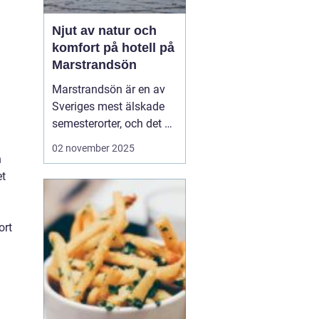
Njut av natur och
komfort på hotell på
Marstrandsön
Marstrandsön är en av
Sveriges mest älskade
semesterorter, och det är
inte svårt att förstå
02 november 2025
varför. Med sin unika
n
kombination av historia,
et
naturskönhet och
modern komfort,
erbjuder denna ö en
ort
perfek...