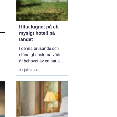
Hitta lugnet på ett
mysigt hotell på
landet
I denna brusande och
ständigt anslutna värld
är behovet av en paus,
en stund av frid, större
31 juli 2024
än någonsin, ett
mysigt
hotell på landet
. ...