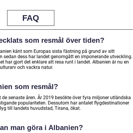
FAQ
ecklats som resmål över tiden?
anien känt som Europas sista fästning på grund av sitt
n sedan dess har landet genomgått en imponerande utveckling.
ket har gjort det enklare att resa runt i landet. Albanien är nu en
kulturarv och vackra natur.
anien som resmål?
rt de senaste åren. År 2019 besökte över fyra miljoner utländska
n stigande populariteten. Dessutom har antalet flygdestinationer
yg till landets huvudstad, Tirana, ökat.
 kan man göra i Albanien?