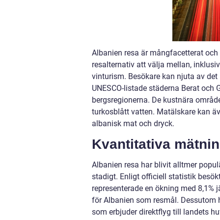
Albanien resa är mångfacetterat och e
resalternativ att välja mellan, inklus
vinturism. Besökare kan njuta av det
UNESCO-listade städerna Berat och Gj
bergsregionerna. De kustnära område
turkosblått vatten. Matälskare kan äv
albanisk mat och dryck.
Kvantitativa mätni
Albanien resa har blivit alltmer popu
stadigt. Enligt officiell statistik bes
representerade en ökning med 8,1% jä
för Albanien som resmål. Dessutom ha
som erbjuder direktflyg till landets h