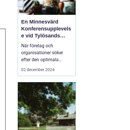
En Minnesvärd
Konferensupplevels
e vid Tylösands
Kust
När företag och
organisationer söker
efter den optimala
platsen för sin nästa
02 december 2024
konferens Halmstad
är
det inte bara
faciliteternas kvalitet s...