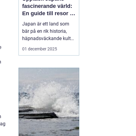
fascinerande värld:
En guide till resor i
japan
Japan är ett land som
bär på en rik historia,
häpnadsväckande kultur
och en unik blandning
e
01 december 2025
av tradition och
modernitet. Landet
h
lockar ständigt resenärer
från hela världen som
önskar uppleva allt fr&...
n
lag