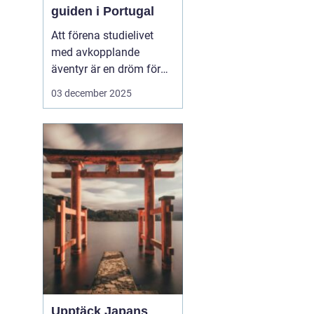
guiden i Portugal
Att förena studielivet
med avkopplande
äventyr är en dröm för
många studenter. Att ta
03 december 2025
en paus från tentaplugg
för att uppleva magin av
surf, sol och nya möten
kan vara just den
upplevelse som fyller
p&ar...
Upptäck Japans