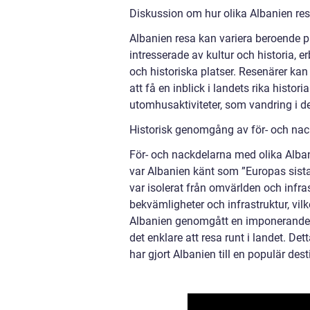
Diskussion om hur olika Albanien resa
Albanien resa kan variera beroende p
intresserade av kultur och historia, e
och historiska platser. Resenärer kan
att få en inblick i landets rika histo
utomhusaktiviteter, som vandring i de
Historisk genomgång av för- och nac
För- och nackdelarna med olika Alban
var Albanien känt som ”Europas sista
var isolerat från omvärlden och infr
bekvämligheter och infrastruktur, vil
Albanien genomgått en imponerande utv
det enklare att resa runt i landet. De
har gjort Albanien till en populär dest