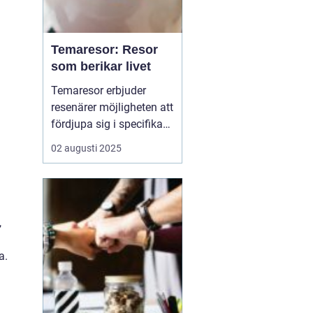
Temaresor: Resor
som berikar livet
Temaresor erbjuder
resenärer möjligheten att
fördjupa sig i specifika
intressen eller hobbyer,
02 augusti 2025
vilket gör resan mer
meningsfull och
berikande. Temaresor
kan innefatta allt från
,
kulinariska äventyr till
historiska expedi...
a.