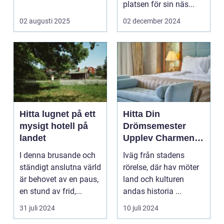
eller...
platsen för sin näs...
02 augusti 2025
02 december 2024
Hitta lugnet på ett
Hitta Din
mysigt hotell på
Drömsemester
landet
Upplev Charmen
med Hotell i
I denna brusande och
Iväg från stadens
Halland
ständigt anslutna värld
rörelse, där hav möter
är behovet av en paus,
land och kulturen
en stund av frid,...
andas historia ...
31 juli 2024
10 juli 2024