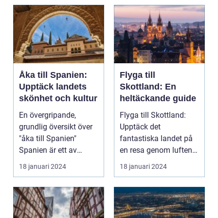
Åka till Spanien:
Flyga till
Upptäck landets
Skottland: En
skönhet och kultur
heltäckande guide
En övergripande,
Flyga till Skottland:
grundlig översikt över
Upptäck det
"åka till Spanien"
fantastiska landet på
Spanien är ett av
en resa genom luften
Europas mest
Introduktion: Att flyg...
18 januari 2024
18 januari 2024
populära ...