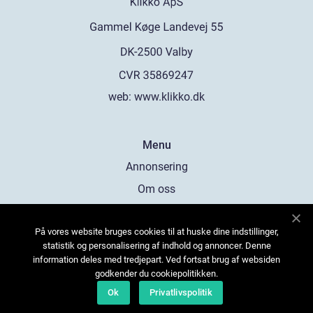
web:
www.klikko.dk
Menu
Annonsering
Om oss
Cookies
På vores website bruges cookies til at huske dine indstillinger,
Kontakta oss
statistik og personalisering af indhold og annoncer. Denne
Sitemap
information deles med tredjepart. Ved fortsat brug af websiden
godkender du cookiepolitikken.
Ok
Privatlivspolitik