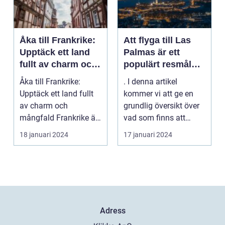
Åka till Frankrike:
Att flyga till Las
Upptäck ett land
Palmas är ett
fullt av charm och
populärt resmål
mångfald
för många
Åka till Frankrike:
. I denna artikel
resenärer, som
Upptäck ett land fullt
kommer vi att ge en
dras till de vackra
av charm och
grundlig översikt över
stränderna, det
mångfald Frankrike är
vad som finns att
behagliga klimatet
ett land som fasciner...
upptäcka när man
18 januari 2024
17 januari 2024
och den
flyg...
avslappnade
atmosfären på
denna spanska ö
Adress