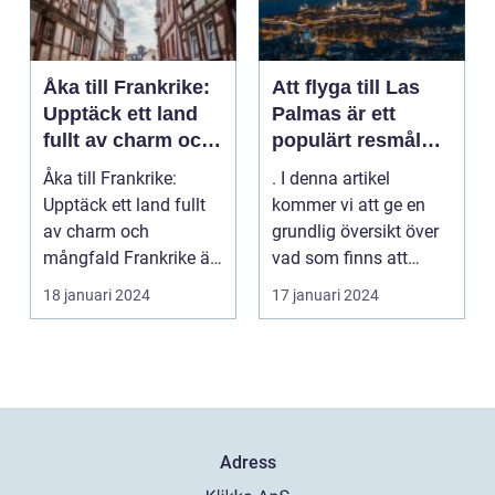
Åka till Frankrike:
Att flyga till Las
Upptäck ett land
Palmas är ett
fullt av charm och
populärt resmål
mångfald
för många
Åka till Frankrike:
. I denna artikel
resenärer, som
Upptäck ett land fullt
kommer vi att ge en
dras till de vackra
av charm och
grundlig översikt över
stränderna, det
mångfald Frankrike är
vad som finns att
behagliga klimatet
ett land som fasciner...
upptäcka när man
18 januari 2024
17 januari 2024
och den
flyg...
avslappnade
atmosfären på
denna spanska ö
Adress