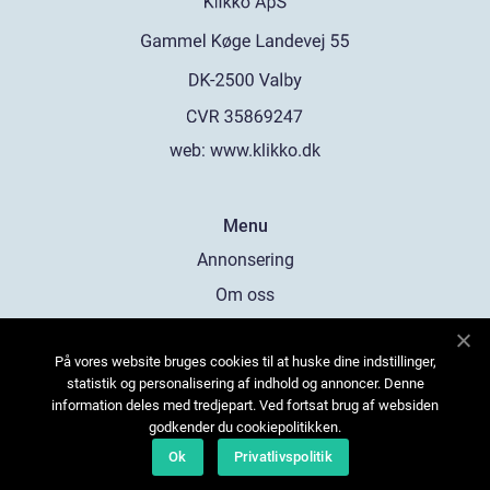
web:
www.klikko.dk
Menu
Annonsering
Om oss
Cookies
På vores website bruges cookies til at huske dine indstillinger,
Kontakta oss
statistik og personalisering af indhold og annoncer. Denne
Sitemap
information deles med tredjepart. Ved fortsat brug af websiden
godkender du cookiepolitikken.
Ok
Privatlivspolitik