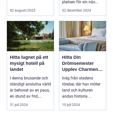
eller...
platsen för sin näs...
02 augusti 2025
02 december 2024
Hitta lugnet på ett
Hitta Din
mysigt hotell på
Drömsemester
landet
Upplev Charmen
med Hotell i
I denna brusande och
Iväg från stadens
Halland
ständigt anslutna värld
rörelse, där hav möter
är behovet av en paus,
land och kulturen
en stund av frid,...
andas historia ...
31 juli 2024
10 juli 2024