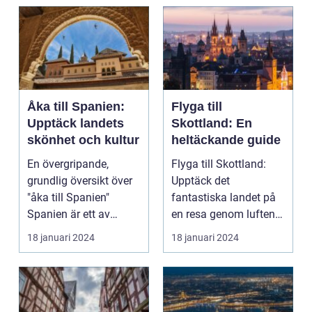
Åka till Spanien:
Flyga till
Upptäck landets
Skottland: En
skönhet och kultur
heltäckande guide
En övergripande,
Flyga till Skottland:
grundlig översikt över
Upptäck det
"åka till Spanien"
fantastiska landet på
Spanien är ett av
en resa genom luften
Europas mest
Introduktion: Att flyg...
18 januari 2024
18 januari 2024
populära ...