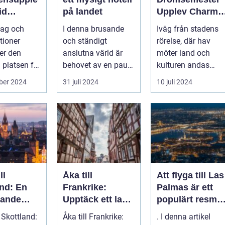
id
på landet
Upplev Charme
nds Kust
med Hotell i
tag och
I denna brusande
Iväg från stadens
Halland
tioner
och ständigt
rörelse, där hav
ter den
anslutna värld är
möter land och
 platsen för
behovet av en paus,
kulturen andas
.
en stund av frid,...
historia ...
ber 2024
31 juli 2024
10 juli 2024
ll
Åka till
Att flyga till Las
and: En
Frankrike:
Palmas är ett
kande
Upptäck ett land
populärt resmål
fullt av charm
för många
l Skottland:
Åka till Frankrike:
. I denna artikel
och mångfald
resenärer, som