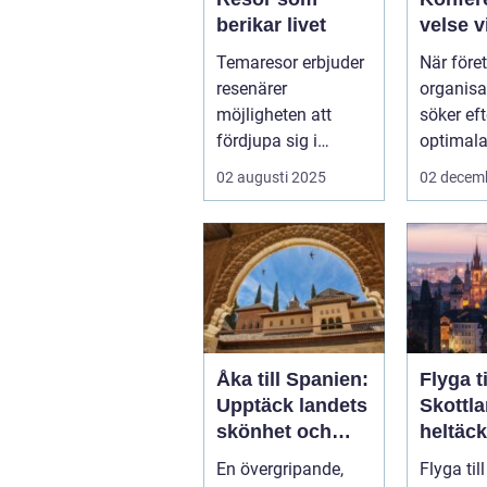
berikar livet
velse v
Tylösa
Temaresor erbjuder
När före
resenärer
organisa
möjligheten att
söker ef
fördjupa sig i
optimala
specifika intressen
sin näs..
02 augusti 2025
02 decem
eller...
Åka till Spanien:
Flyga ti
Upptäck landets
Skottl
skönhet och
heltäc
kultur
guide
En övergripande,
Flyga til