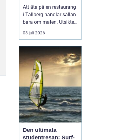
Att äta på en restaurang
i Tällberg handlar sällan
bara om maten. Utsikten
över Siljan, de faluröda
03 juli 2026
gårdarna och den tydliga
närvaron av dalakultur
gör varje måltid till en
helhetsupplevelse.
Samtidigt har byn
utvecklats till ett litet
kulinariskt na...
Den ultimata
studentresan: Surf-