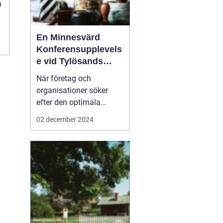
n
En Minnesvärd
Konferensupplevels
n
e vid Tylösands
Kust
När företag och
organisationer söker
efter den optimala
platsen för sin nästa
02 december 2024
konferens Halmstad
är
det inte bara
faciliteternas kvalitet s...