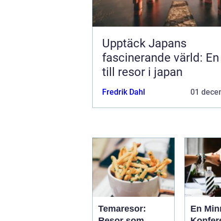
Upptäck Japans
fascinerande värld: En
till resor i japan
Fredrik Dahl
01 dece
Temaresor:
En Min
Resor som
Konfer