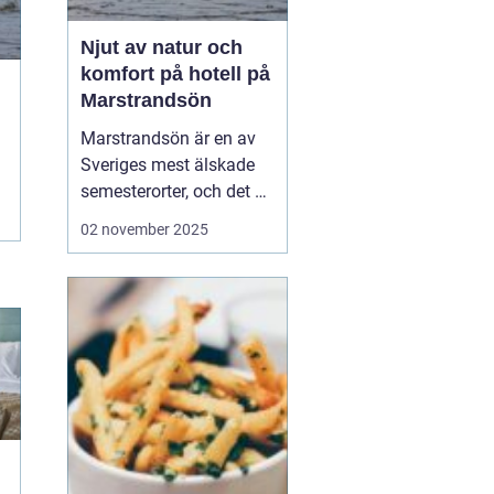
Njut av natur och
komfort på hotell på
Marstrandsön
Marstrandsön är en av
Sveriges mest älskade
semesterorter, och det är
inte svårt att förstå
02 november 2025
varför. Med sin unika
kombination av historia,
naturskönhet och
modern komfort,
erbjuder denna ö en
perfek...