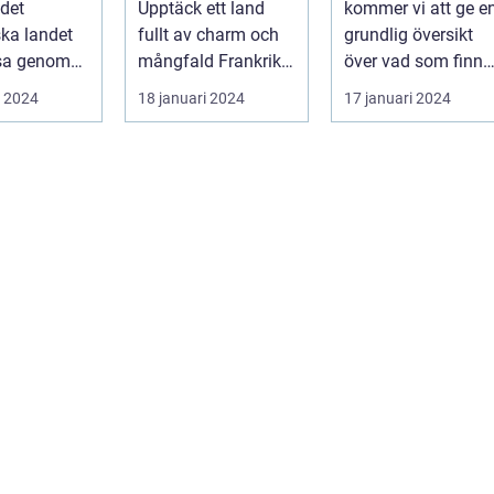
det
Upptäck ett land
kommer vi att ge e
dras till de
ska landet
fullt av charm och
grundlig översikt
vackra
esa genom
mångfald Frankrike
över vad som finns
stränderna, det
är ett land som
att upptäcka när
i 2024
18 januari 2024
17 januari 2024
behagliga
fasciner...
man flyg...
klimatet och de
avslappnade
atmosfären på
denna spanska
ö