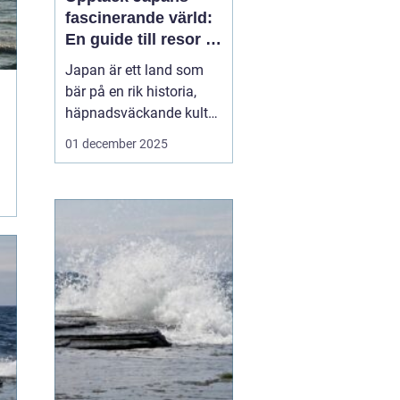
fascinerande värld:
En guide till resor i
japan
Japan är ett land som
bär på en rik historia,
häpnadsväckande kultur
och en unik blandning
01 december 2025
av tradition och
modernitet. Landet
lockar ständigt resenärer
från hela världen som
önskar uppleva allt fr&...