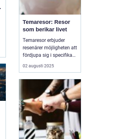
n
Temaresor: Resor
som berikar livet
Temaresor erbjuder
resenärer möjligheten att
fördjupa sig i specifika
intressen eller hobbyer,
02 augusti 2025
vilket gör resan mer
meningsfull och
berikande. Temaresor
kan innefatta allt från
kulinariska äventyr till
historiska expedi...