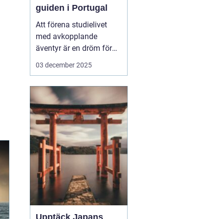
guiden i Portugal
Att förena studielivet
med avkopplande
äventyr är en dröm för
många studenter. Att ta
03 december 2025
en paus från tentaplugg
för att uppleva magin av
surf, sol och nya möten
kan vara just den
upplevelse som fyller
p&ar...
Upptäck Japans