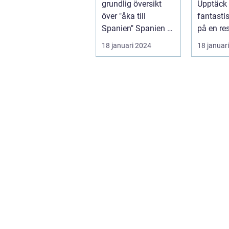
grundlig översikt
Upptäck 
över "åka till
fantasti
Spanien" Spanien är
på en r
ett av Europas mest
luften Introduktion:
18 januari 2024
18 januar
populära ...
Att flyg...