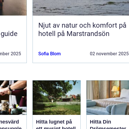
Njut av natur och komfort på
 guide
hotell på Marstrandsön
mber 2025
Sofia Blom
02 november 2025
nesvärd
Hitta lugnet på
Hitta Din
ensupple
ett mysigt hotell
Drömsemester