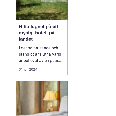
Hitta lugnet på ett
mysigt hotell på
landet
I denna brusande och
ständigt anslutna värld
är behovet av en paus,
en stund av frid, större
31 juli 2024
än någonsin, ett
mysigt
hotell på landet
. ...