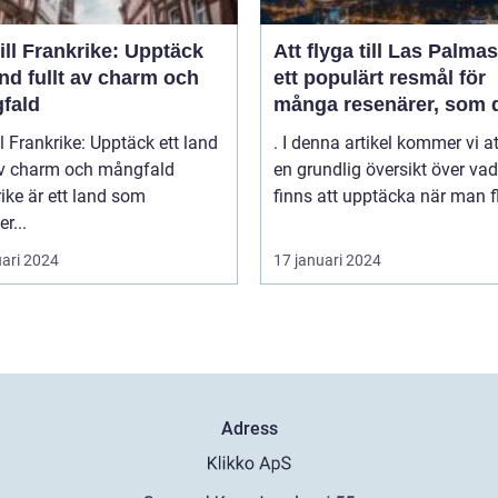
ill Frankrike: Upptäck
Att flyga till Las Palmas
and fullt av charm och
ett populärt resmål för
fald
många resenärer, som 
till de vackra strändern
ll Frankrike: Upptäck ett land
. I denna artikel kommer vi a
behagliga klimatet och
 av charm och mångfald
en grundlig översikt över va
avslappnade atmosfäre
ike är ett land som
finns att upptäcka när man fl
denna spanska ö
r...
uari 2024
17 januari 2024
Adress