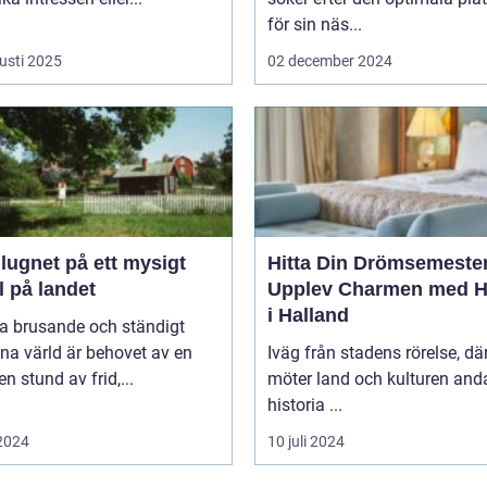
för sin näs...
usti 2025
02 december 2024
 lugnet på ett mysigt
Hitta Din Drömsemeste
l på landet
Upplev Charmen med Ho
i Halland
na brusande och ständigt
na värld är behovet av en
Iväg från stadens rörelse, dä
en stund av frid,...
möter land och kulturen and
historia ...
 2024
10 juli 2024