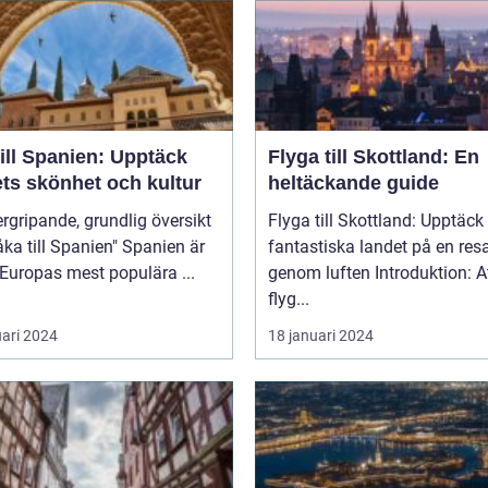
ill Spanien: Upptäck
Flyga till Skottland: En
ets skönhet och kultur
heltäckande guide
rgripande, grundlig översikt
Flyga till Skottland: Upptäck
 till Spanien" Spanien är
fantastiska landet på en res
 Europas mest populära ...
genom luften Introduktion: Att
flyg...
uari 2024
18 januari 2024