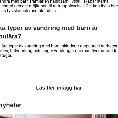
vandra med barn främjar en hälsosam livsstil, skapar starka
jeband och ger möjlighet till naturupplevelser. Det kan även bidra
ens fysiska och mentala hälsa.
ka typer av vandring med barn är
pulära?
lära typer av vandring med barn inkluderar dagsturer i närheten
den, tältvandring och längre vandringar där man övernattar i täl
 stugor.
Läs fler inlägg här
 nyheter