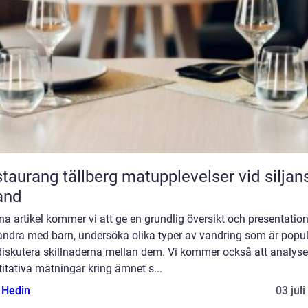
ang tällberg matupplevelser vid siljans
and
na artikel kommer vi att ge en grundlig översikt och presentatio
vandra med barn, undersöka olika typer av vandring som är popu
diskutera skillnaderna mellan dem. Vi kommer också att analyse
itativa mätningar kring ämnet s...
s Hedin
03 jul