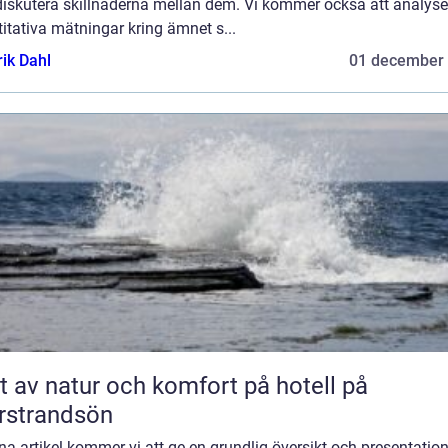
diskutera skillnaderna mellan dem. Vi kommer också att analyse
itativa mätningar kring ämnet s...
rik Dahl
01 december
t av natur och komfort på hotell på
rstrandsön
na artikel kommer vi att ge en grundlig översikt och presentatio