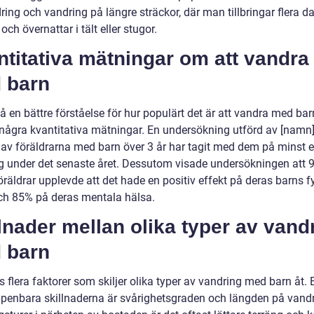
ring och vandring på längre sträckor, där man tillbringar flera da
och övernattar i tält eller stugor.
titativa mätningar om att vandra
 barn
få en bättre förståelse för hur populärt det är att vandra med bar
å några kvantitativa mätningar. En undersökning utförd av [namn
 av föräldrarna med barn över 3 år har tagit med dem på minst 
g under det senaste året. Dessutom visade undersökningen att 
räldrar upplevde att det hade en positiv effekt på deras barns f
ch 85% på deras mentala hälsa.
lnader mellan olika typer av vand
 barn
s flera faktorer som skiljer olika typer av vandring med barn åt. 
penbara skillnaderna är svårighetsgraden och längden på vand