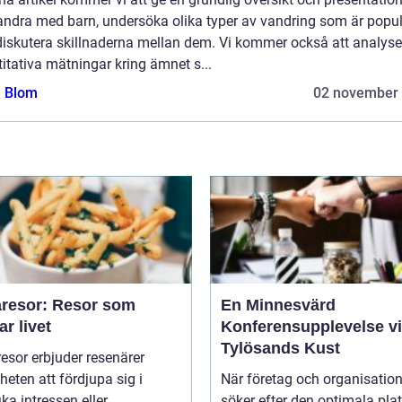
vandra med barn, undersöka olika typer av vandring som är popu
diskutera skillnaderna mellan dem. Vi kommer också att analyse
itativa mätningar kring ämnet s...
a Blom
02 november
resor: Resor som
En Minnesvärd
ar livet
Konferensupplevelse v
Tylösands Kust
sor erbjuder resenärer
heten att fördjupa sig i
När företag och organisation
ka intressen eller...
söker efter den optimala pla