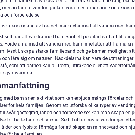
turer i närheten av bostaden är det oftast lättare terräng och k
r, medan längre vandringar kan vara mer utmanande och kräva 
ng och förberedelse.
orisk genomgång av för- och nackdelar med att vandra med bar
kt sett har att vandra med barn varit ett populärt sätt att tillbring
. Fördelarna med att vandra med barn innefattar att främja en
m livsstil, skapa starka familjeband och ge barnen möjlighet att
a och lära sig om naturen. Nackdelarna kan vara de utmaninga
tå, som att barnen kan bli trötta, uttråkade eller att väderförhå
ra ogynnsamma.
manfattning
g med barn är en aktivitet som kan erbjuda många fördelar och
ser för hela familjen. Genom att utforska olika typer av vandrin
till svårighetsgrad, längd och förberedelser kan man skapa en p
lse för både barn och vuxna. Se till att anpassa vandringen efte
 ålder och fysiska förmåga för att skapa en minnesvärd och nju
se för hela familjen.