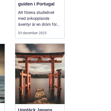
guiden i Portugal
Att förena studielivet
med avkopplande
äventyr är en dröm för
många studenter. Att ta
03 december 2025
en paus från tentaplugg
för att uppleva magin av
surf, sol och nya möten
kan vara just den
upplevelse som fyller
p&ar...
Upptäck Japans