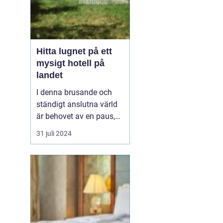
Hitta lugnet på ett
mysigt hotell på
landet
I denna brusande och
ständigt anslutna värld
är behovet av en paus,
en stund av frid, större
31 juli 2024
än någonsin, ett
mysigt
hotell på landet
. ...