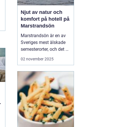
Njut av natur och
komfort på hotell på
Marstrandsön
Marstrandsön är en av
Sveriges mest älskade
semesterorter, och det är
inte svårt att förstå
02 november 2025
varför. Med sin unika
kombination av historia,
naturskönhet och
modern komfort,
erbjuder denna ö en
perfek...
n