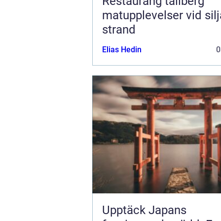
Restaurang tällberg
matupplevelser vid sil
strand
Elias Hedin
0
Upptäck Japans