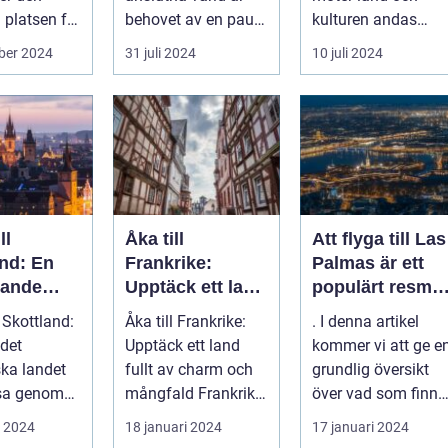
 platsen för
behovet av en paus,
kulturen andas
.
en stund av frid,...
historia ...
ber 2024
31 juli 2024
10 juli 2024
ll
Åka till
Att flyga till Las
and: En
Frankrike:
Palmas är ett
kande
Upptäck ett land
populärt resmål
fullt av charm
för många
l Skottland:
Åka till Frankrike:
. I denna artikel
och mångfald
resenärer, som
det
Upptäck ett land
kommer vi att ge e
dras till de
ska landet
fullt av charm och
grundlig översikt
vackra
esa genom
mångfald Frankrike
över vad som finns
stränderna, det
är ett land som
att upptäcka när
i 2024
18 januari 2024
17 januari 2024
behagliga
fasciner...
man flyg...