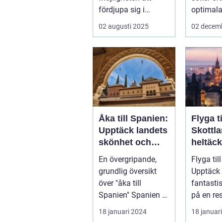
fördjupa sig i
optimala
specifika intressen
sin näs..
02 augusti 2025
02 decem
eller...
Åka till Spanien:
Flyga ti
Upptäck landets
Skottl
skönhet och
heltäc
kultur
guide
En övergripande,
Flyga til
grundlig översikt
Upptäck 
över "åka till
fantasti
Spanien" Spanien är
på en r
ett av Europas mest
luften Introduktion:
18 januari 2024
18 januar
populära ...
Att flyg...