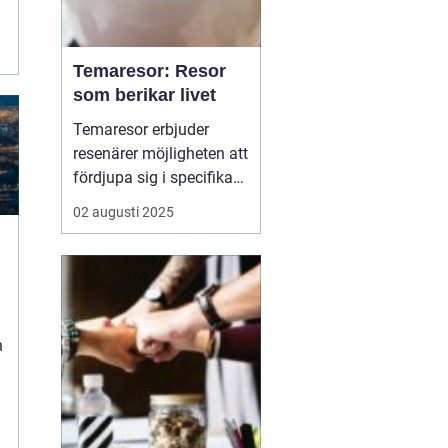
Temaresor: Resor
som berikar livet
Temaresor erbjuder
resenärer möjligheten att
fördjupa sig i specifika
intressen eller hobbyer,
02 augusti 2025
vilket gör resan mer
meningsfull och
berikande. Temaresor
kan innefatta allt från
kulinariska äventyr till
n
historiska expedi...