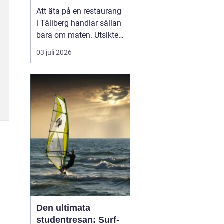
Att äta på en restaurang
i Tällberg handlar sällan
bara om maten. Utsikten
över Siljan, de faluröda
03 juli 2026
gårdarna och den tydliga
närvaron av dalakultur
gör varje måltid till en
helhetsupplevelse.
Samtidigt har byn
utvecklats till ett litet
kulinariskt na...
Den ultimata
studentresan: Surf-