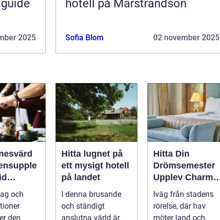
 guide
hotell på Marstrandsön
mber 2025
Sofia Blom
02 november 2025
nesvärd
Hitta lugnet på
Hitta Din
ensupple
ett mysigt hotell
Drömsemester
id
på landet
Upplev Charme
nds Kust
med Hotell i
tag och
I denna brusande
Iväg från stadens
Halland
tioner
och ständigt
rörelse, där hav
ter den
anslutna värld är
möter land och