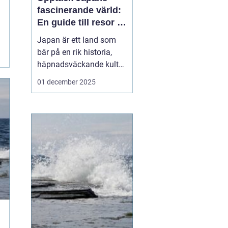
fascinerande värld:
En guide till resor i
japan
Japan är ett land som
bär på en rik historia,
häpnadsväckande kultur
och en unik blandning
01 december 2025
av tradition och
modernitet. Landet
lockar ständigt resenärer
från hela världen som
önskar uppleva allt fr&...