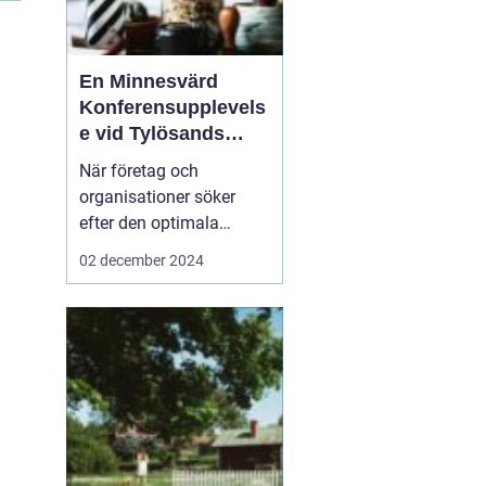
n
En Minnesvärd
Konferensupplevels
e vid Tylösands
Kust
När företag och
organisationer söker
efter den optimala
platsen för sin nästa
02 december 2024
konferens Halmstad
är
det inte bara
faciliteternas kvalitet s...