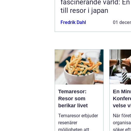
fascinerande värld: En
till resor i japan
Fredrik Dahl
01 dece
Temaresor:
En Min
Resor som
Konfer
berikar livet
velse v
Tylösa
Temaresor erbjuder
När före
resenärer
organisa
möjligheten att
söker ef