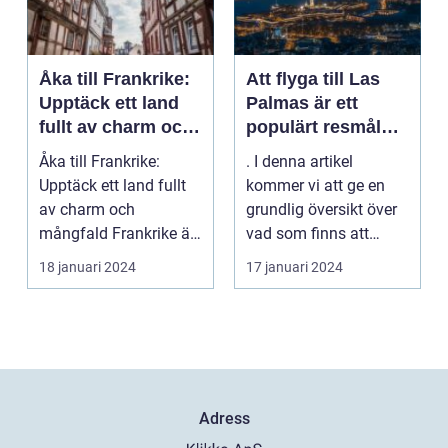
Åka till Frankrike:
Att flyga till Las
Upptäck ett land
Palmas är ett
fullt av charm och
populärt resmål
mångfald
för många
Åka till Frankrike:
. I denna artikel
resenärer, som
Upptäck ett land fullt
kommer vi att ge en
dras till de vackra
av charm och
grundlig översikt över
stränderna, det
mångfald Frankrike är
vad som finns att
behagliga klimatet
ett land som fasciner...
upptäcka när man
18 januari 2024
17 januari 2024
och den
flyg...
avslappnade
atmosfären på
denna spanska ö
Adress