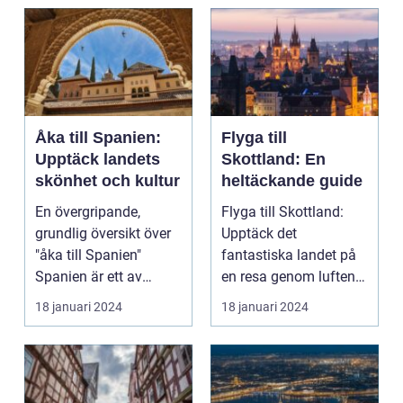
Åka till Spanien:
Flyga till
Upptäck landets
Skottland: En
skönhet och kultur
heltäckande guide
En övergripande,
Flyga till Skottland:
grundlig översikt över
Upptäck det
"åka till Spanien"
fantastiska landet på
Spanien är ett av
en resa genom luften
Europas mest
Introduktion: Att flyg...
18 januari 2024
18 januari 2024
populära ...