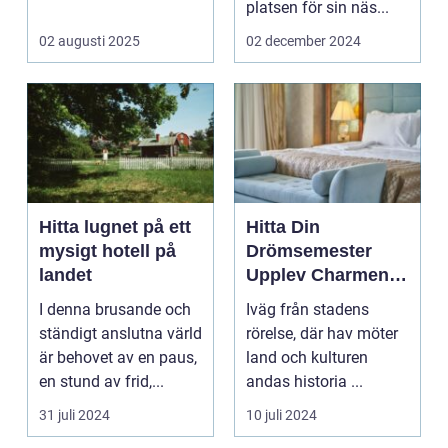
eller...
platsen för sin näs...
02 augusti 2025
02 december 2024
Hitta lugnet på ett
Hitta Din
mysigt hotell på
Drömsemester
landet
Upplev Charmen
med Hotell i
I denna brusande och
Iväg från stadens
Halland
ständigt anslutna värld
rörelse, där hav möter
är behovet av en paus,
land och kulturen
en stund av frid,...
andas historia ...
31 juli 2024
10 juli 2024