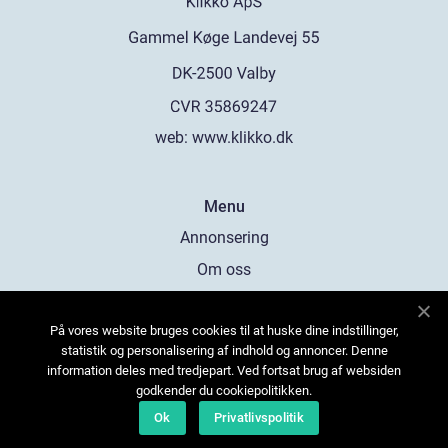
web:
www.klikko.dk
Menu
Annonsering
Om oss
Cookies
På vores website bruges cookies til at huske dine indstillinger,
Kontakta oss
statistik og personalisering af indhold og annoncer. Denne
Sitemap
information deles med tredjepart. Ved fortsat brug af websiden
godkender du cookiepolitikken.
Ok
Privatlivspolitik