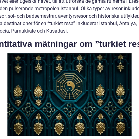
et eller Egeiska havet, till att utforska de gamla ruinerna i Efes
den pulserande metropolen Istanbul. Olika typer av resor inklude
sor, sol- och badsemestrar, äventyrsresor och historiska utflykter
 destinationer för en ”turkiet resa” inkluderar Istanbul, Antalya,
cia, Pamukkale och Kusadasi.
titativa mätningar om ”turkiet re