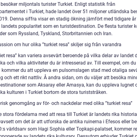
 besöker miljontals turister Turkiet. Enligt statistik från
epartementet i Turkiet, hade landet över 51 miljoner utländska b
019. Denna siffra visar en stadig ökning jämfört med tidigare år
 landets popularitet som en turistdestination. De flesta turister
nder som Ryssland, Tyskland, Storbritannien och Iran.
ssion om hur olika ”turkiet resa” skiljer sig från varandra
iet resa” kan variera avsevärt beroende på vilka delar av landet d
ka och vilka aktiviteter du är intresserad av. Till exempel, om du r
l kommer du att uppleva en pulsomslagen stad med otaliga sevä
 och ett rikt nattliv. Å andra sidan, om du väljer att besöka min
estinationer som Aksaray eller Amasya, kan du uppleva lugnet 
ka kulturen i Turkiet bortom de stora turiststråken.
orisk genomgång av för- och nackdelar med olika ”turkiet resa”
e stora fördelarna med att resa till Turkiet är landets rika histori
Oavsett om det är att utforska de antika ruinerna i Efesos eller b
s världsarv som Hagi Sophia eller Topkapi-palatset, kommer r
imponerade av landets rika kulturarv. Dessutom erbjuder Turkiet 