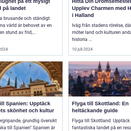
 lugnet på ett mysigt
Hitta Din Drömsemeste
l på landet
Upplev Charmen med Ho
i Halland
na brusande och ständigt
na värld är behovet av en
Iväg från stadens rörelse, dä
en stund av frid,...
möter land och kulturen and
historia ...
 2024
10 juli 2024
ill Spanien: Upptäck
Flyga till Skottland: En
ets skönhet och kultur
heltäckande guide
rgripande, grundlig översikt
Flyga till Skottland: Upptäck
 till Spanien" Spanien är
fantastiska landet på en res