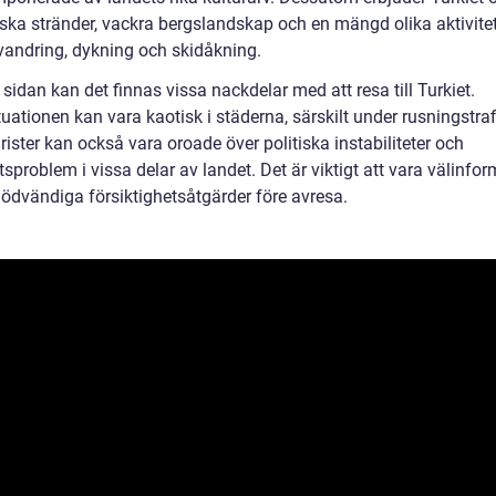
iska stränder, vackra bergslandskap och en mängd olika aktivite
andring, dykning och skidåkning.
sidan kan det finnas vissa nackdelar med att resa till Turkiet.
tuationen kan vara kaotisk i städerna, särskilt under rusningstraf
rister kan också vara oroade över politiska instabiliteter och
sproblem i vissa delar av landet. Det är viktigt att vara välinfo
nödvändiga försiktighetsåtgärder före avresa.