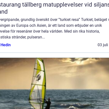
ang tällberg matupplevelser vid siljans
and
ergripande, grundlig översikt över ”turkiet resa” Turkiet, beläget 
ingen av Europa och Asien, är ett land som erbjuder en unik
velse för resenärer över hela världen. Med sin rika historia,
stiska stränder, pulseran...
s Hedin
03 jul