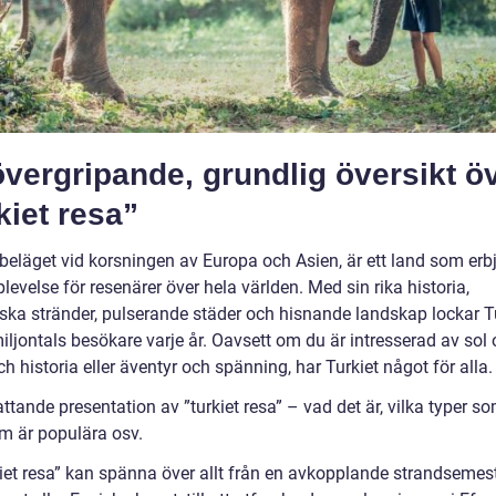
vergripande, grundlig översikt ö
kiet resa”
 beläget vid korsningen av Europa och Asien, är ett land som erb
levelse för resenärer över hela världen. Med sin rika historia,
iska stränder, pulserande städer och hisnande landskap lockar T
 miljontals besökare varje år. Oavsett om du är intresserad av sol
ch historia eller äventyr och spänning, har Turkiet något för alla.
tande presentation av ”turkiet resa” – vad det är, vilka typer so
om är populära osv.
kiet resa” kan spänna över allt från en avkopplande strandsemest