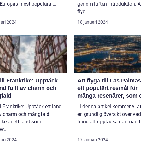
 Europas mest populära ...
genom luften Introduktion: Att
flyg...
uari 2024
18 januari 2024
ill Frankrike: Upptäck
Att flyga till Las Palmas
and fullt av charm och
ett populärt resmål för
fald
många resenärer, som 
till de vackra strändern
ll Frankrike: Upptäck ett land
. I denna artikel kommer vi a
behagliga klimatet och
 av charm och mångfald
en grundlig översikt över va
avslappnade atmosfäre
ike är ett land som
finns att upptäcka när man fl
denna spanska ö
r...
uari 2024
17 januari 2024