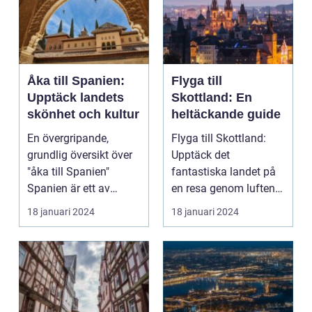
Åka till Spanien:
Flyga till
Upptäck landets
Skottland: En
skönhet och kultur
heltäckande guide
En övergripande,
Flyga till Skottland:
grundlig översikt över
Upptäck det
"åka till Spanien"
fantastiska landet på
Spanien är ett av
en resa genom luften
Europas mest
Introduktion: Att flyg...
18 januari 2024
18 januari 2024
populära ...