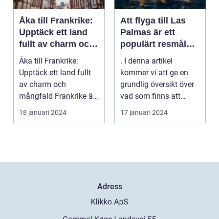
Åka till Frankrike:
Att flyga till Las
Upptäck ett land
Palmas är ett
fullt av charm och
populärt resmål
mångfald
för många
Åka till Frankrike:
. I denna artikel
resenärer, som
Upptäck ett land fullt
kommer vi att ge en
dras till de vackra
av charm och
grundlig översikt över
stränderna, det
mångfald Frankrike är
vad som finns att
behagliga klimatet
ett land som fasciner...
upptäcka när man
18 januari 2024
17 januari 2024
och den
flyg...
avslappnade
atmosfären på
denna spanska ö
Adress