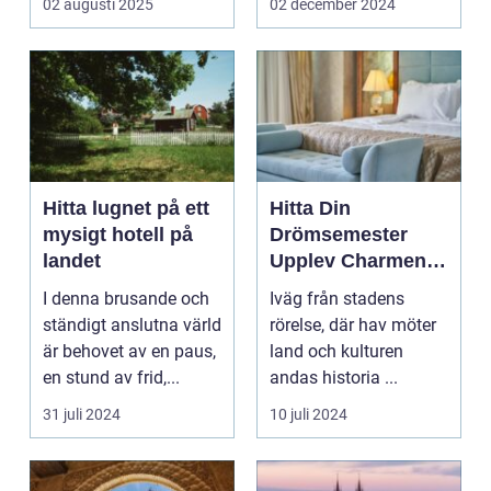
02 augusti 2025
02 december 2024
Hitta lugnet på ett
Hitta Din
mysigt hotell på
Drömsemester
landet
Upplev Charmen
med Hotell i
I denna brusande och
Iväg från stadens
Halland
ständigt anslutna värld
rörelse, där hav möter
är behovet av en paus,
land och kulturen
en stund av frid,...
andas historia ...
31 juli 2024
10 juli 2024