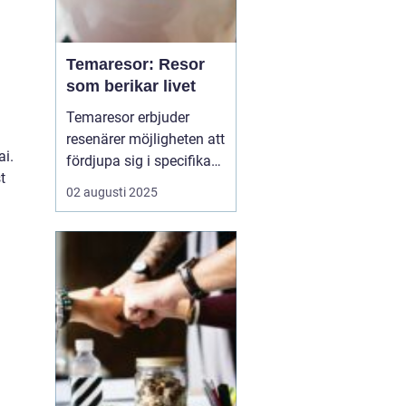
Temaresor: Resor
som berikar livet
Temaresor erbjuder
resenärer möjligheten att
ai.
fördjupa sig i specifika
t
intressen eller hobbyer,
02 augusti 2025
vilket gör resan mer
meningsfull och
berikande. Temaresor
kan innefatta allt från
kulinariska äventyr till
historiska expedi...