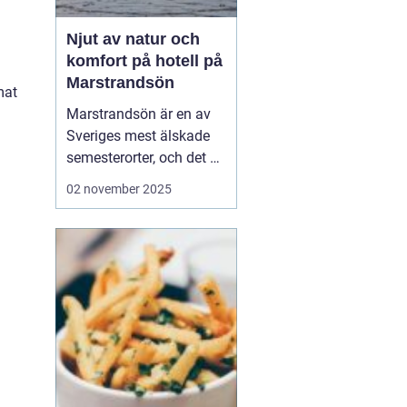
Njut av natur och
komfort på hotell på
m
Marstrandsön
mat
Marstrandsön är en av
Sveriges mest älskade
semesterorter, och det är
inte svårt att förstå
02 november 2025
varför. Med sin unika
kombination av historia,
naturskönhet och
modern komfort,
erbjuder denna ö en
perfek...