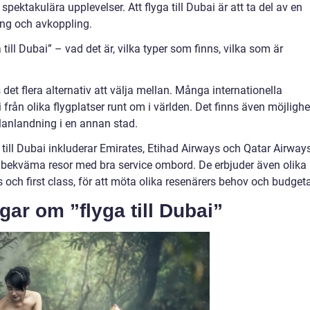
ektakulära upplevelser. Att flyga till Dubai är att ta del av en
ng och avkoppling.
ill Dubai” – vad det är, vilka typer som finns, vilka som är
ns det flera alternativ att välja mellan. Många internationella
i från olika flygplatser runt om i världen. Det finns även möjlighe
lanlandning i en annan stad.
till Dubai inkluderar Emirates, Etihad Airways och Qatar Airways
h bekväma resor med bra service ombord. De erbjuder även olika
och first class, för att möta olika resenärers behov och budgeta
gar om ”flyga till Dubai”