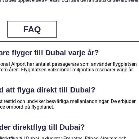
n visuell upplevelse av resan och alla de fantastiska sevärdheter
FAQ
 flyger till Dubai varje år?
ational Airport har antalet passagerare som använder flygplatsen
m åren. Flygplatsen välkomnar miljontals resenärer varje år.
 att flyga direkt till Dubai?
ast restid och undviker besvärliga mellanlandningar. De erbjuder
ice ombord på flygplanet.
der direktflyg till Dubai?
rektflyg till Dubai inkluderar Emirates, Etihad Airways och