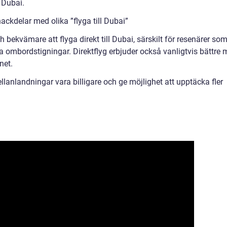
 Dubai.
ckdelar med olika ”flyga till Dubai”
ch bekvämare att flyga direkt till Dubai, särskilt för resenärer so
 ombordstigningar. Direktflyg erbjuder också vanligtvis bättre 
net.
lanlandningar vara billigare och ge möjlighet att upptäcka fler