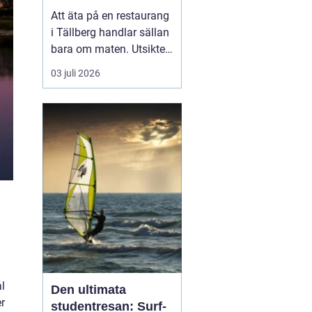
Att äta på en restaurang
i Tällberg handlar sällan
bara om maten. Utsikten
över Siljan, de faluröda
03 juli 2026
gårdarna och den tydliga
närvaron av dalakultur
gör varje måltid till en
helhetsupplevelse.
Samtidigt har byn
utvecklats till ett litet
kulinariskt na...
l
Den ultimata
r
studentresan: Surf-