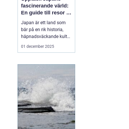
fascinerande värld:
En guide till resor i
japan
Japan är ett land som
bär på en rik historia,
häpnadsväckande kultur
och en unik blandning
01 december 2025
av tradition och
modernitet. Landet
lockar ständigt resenärer
från hela världen som
önskar uppleva allt fr&...
å