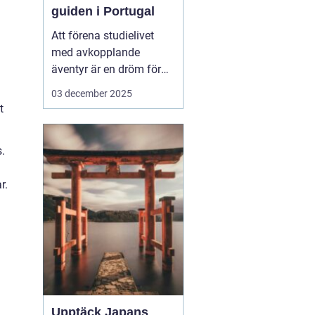
guiden i Portugal
Att förena studielivet
med avkopplande
äventyr är en dröm för
många studenter. Att ta
03 december 2025
en paus från tentaplugg
t
för att uppleva magin av
surf, sol och nya möten
.
kan vara just den
upplevelse som fyller
r.
p&ar...
Upptäck Japans