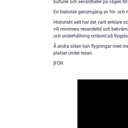
kulturer och sevärdheter på vägen till
En historisk genomgång av för- och na
Historiskt sett har det varit enklare o
vill minimera resandetid och bekväma
och underhållning ombord på flygpla
Å andra sidan kan flygningar med mel
platser under resan.
[FÖR