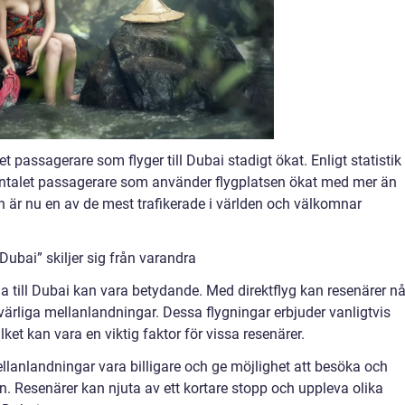
t passagerare som flyger till Dubai stadigt ökat. Enligt statistik
 antalet passagerare som använder flygplatsen ökat med mer än
 är nu en av de mest trafikerade i världen och välkomnar
 Dubai” skiljer sig från varandra
yga till Dubai kan vara betydande. Med direktflyg kan resenärer n
värliga mellanlandningar. Dessa flygningar erbjuder vanligtvis
ket kan vara en viktig faktor för vissa resenärer.
lanlandningar vara billigare och ge möjlighet att besöka och
n. Resenärer kan njuta av ett kortare stopp och uppleva olika