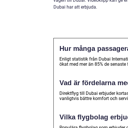
vägen till Dubai. Videoklipp kan ge e
Dubai har att erbjuda.
Hur många passagerare
Enligt statistik från Dubai Intern
ökat med mer än 85% de senaste fe
Vad är fördelarna med
Direktflyg till Dubai erbjuder kort
vanligtvis bättre komfort och serv
Vilka flygbolag erbju
Populära flygbolag som erbjuder di