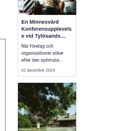
En Minnesvärd
Konferensupplevels
e vid Tylösands
Kust
När företag och
organisationer söker
efter den optimala
platsen för sin nästa
02 december 2024
konferens Halmstad
är
det inte bara
faciliteternas kvalitet s...