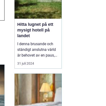
Hitta lugnet på ett
mysigt hotell på
landet
I denna brusande och
ständigt anslutna värld
är behovet av en paus,
en stund av frid, större
31 juli 2024
än någonsin, ett
mysigt
hotell på landet
. ...