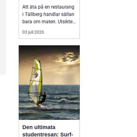
Att äta på en restaurang
i Tällberg handlar sällan
bara om maten. Utsikten
över Siljan, de faluröda
03 juli 2026
gårdarna och den tydliga
närvaron av dalakultur
gör varje måltid till en
helhetsupplevelse.
Samtidigt har byn
utvecklats till ett litet
kulinariskt na...
Den ultimata
studentresan: Surf-