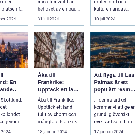
ter den
anslutna värld är
möter land och
 platsen för
behovet av en paus,
kulturen andas
.
en stund av frid,...
historia ...
ber 2024
31 juli 2024
10 juli 2024
ll
Åka till
Att flyga till Las
and: En
Frankrike:
Palmas är ett
kande
Upptäck ett land
populärt resmål
fullt av charm
för många
l Skottland:
Åka till Frankrike:
. I denna artikel
och mångfald
resenärer, som
det
Upptäck ett land
kommer vi att ge e
dras till de
ska landet
fullt av charm och
grundlig översikt
vackra
esa genom
mångfald Frankrike
över vad som finns
stränderna, det
är ett land som
att upptäcka när
i 2024
18 januari 2024
17 januari 2024
behagliga