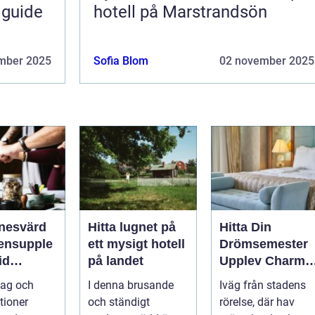
 guide
hotell på Marstrandsön
mber 2025
Sofia Blom
02 november 2025
nesvärd
Hitta lugnet på
Hitta Din
ensupple
ett mysigt hotell
Drömsemester
id
på landet
Upplev Charme
nds Kust
med Hotell i
tag och
I denna brusande
Iväg från stadens
Halland
tioner
och ständigt
rörelse, där hav