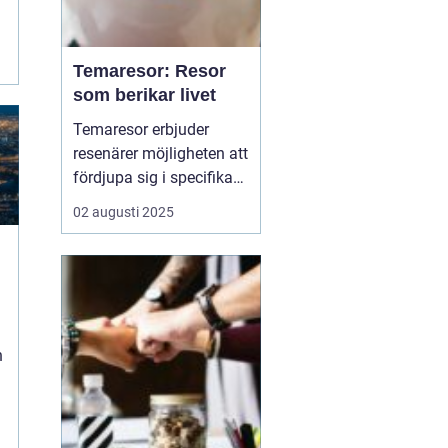
Temaresor: Resor
som berikar livet
Temaresor erbjuder
resenärer möjligheten att
fördjupa sig i specifika
intressen eller hobbyer,
02 augusti 2025
vilket gör resan mer
meningsfull och
berikande. Temaresor
kan innefatta allt från
kulinariska äventyr till
historiska expedi...
n