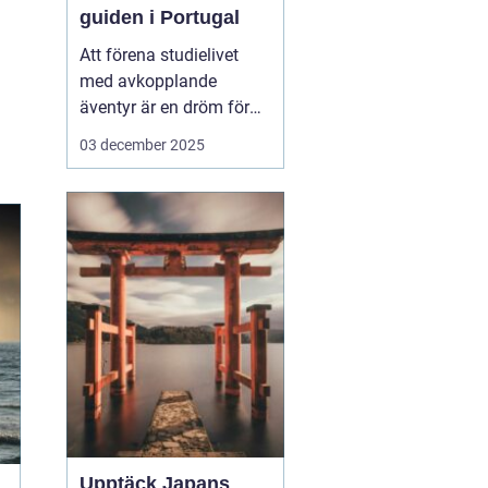
guiden i Portugal
Att förena studielivet
med avkopplande
äventyr är en dröm för
många studenter. Att ta
03 december 2025
en paus från tentaplugg
för att uppleva magin av
surf, sol och nya möten
kan vara just den
upplevelse som fyller
p&ar...
Upptäck Japans