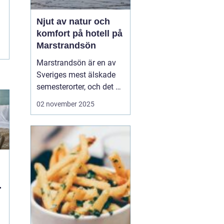
Njut av natur och
komfort på hotell på
Marstrandsön
Marstrandsön är en av
Sveriges mest älskade
semesterorter, och det är
inte svårt att förstå
02 november 2025
varför. Med sin unika
kombination av historia,
naturskönhet och
modern komfort,
erbjuder denna ö en
perfek...
n