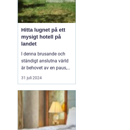
Hitta lugnet på ett
mysigt hotell på
landet
I denna brusande och
ständigt anslutna värld
är behovet av en paus,
en stund av frid, större
31 juli 2024
än någonsin, ett
mysigt
hotell på landet
. ...