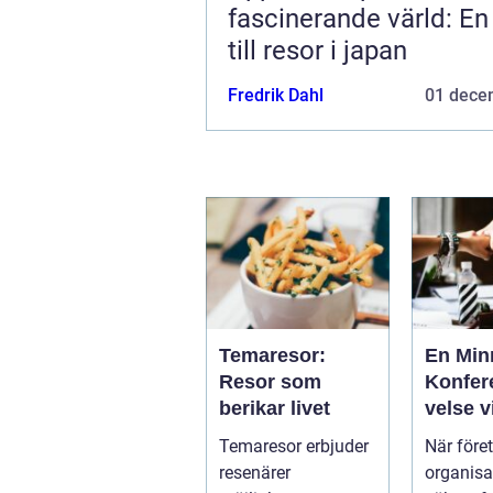
fascinerande värld: En
till resor i japan
Fredrik Dahl
01 dece
Temaresor:
En Min
Resor som
Konfer
berikar livet
velse v
Tylösa
Temaresor erbjuder
När före
resenärer
organisa