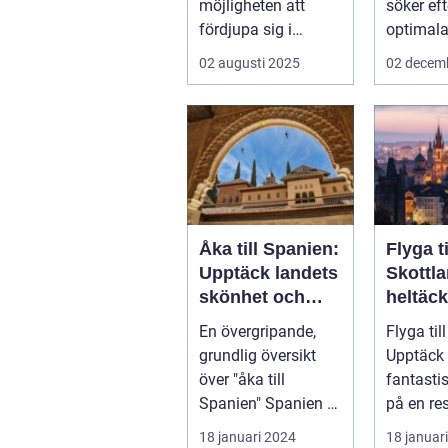
möjligheten att
söker ef
fördjupa sig i
optimala
specifika intressen
sin näs..
02 augusti 2025
02 decem
eller...
Åka till Spanien:
Flyga ti
Upptäck landets
Skottl
skönhet och
heltäc
kultur
guide
En övergripande,
Flyga til
grundlig översikt
Upptäck 
över "åka till
fantasti
Spanien" Spanien är
på en r
ett av Europas mest
luften Introduktion:
18 januari 2024
18 januar