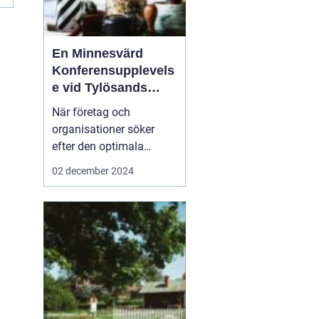
n
En Minnesvärd
Konferensupplevels
e vid Tylösands
Kust
När företag och
organisationer söker
efter den optimala
platsen för sin nästa
02 december 2024
konferens Halmstad
är
det inte bara
faciliteternas kvalitet s...