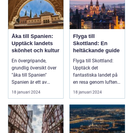
Åka till Spanien:
Flyga till
Upptäck landets
Skottland: En
skönhet och kultur
heltäckande guide
En övergripande,
Flyga till Skottland:
grundlig översikt över
Upptäck det
"åka till Spanien"
fantastiska landet på
Spanien är ett av
en resa genom luften
Europas mest
Introduktion: Att flyg...
18 januari 2024
18 januari 2024
populära ...