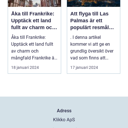
Åka till Frankrike:
Att flyga till Las
Upptäck ett land
Palmas är ett
fullt av charm och
populärt resmål
mångfald
för många
Åka till Frankrike:
. I denna artikel
resenärer, som
Upptäck ett land fullt
kommer vi att ge en
dras till de vackra
av charm och
grundlig översikt över
stränderna, det
mångfald Frankrike är
vad som finns att
behagliga klimatet
ett land som fasciner...
upptäcka när man
18 januari 2024
17 januari 2024
och den
flyg...
avslappnade
atmosfären på
denna spanska ö
Adress