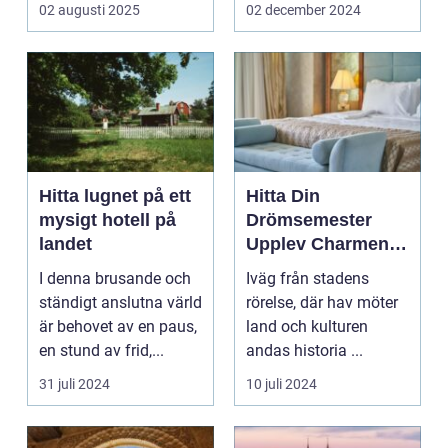
02 augusti 2025
02 december 2024
Hitta lugnet på ett
Hitta Din
mysigt hotell på
Drömsemester
landet
Upplev Charmen
med Hotell i
I denna brusande och
Iväg från stadens
Halland
ständigt anslutna värld
rörelse, där hav möter
är behovet av en paus,
land och kulturen
en stund av frid,...
andas historia ...
31 juli 2024
10 juli 2024