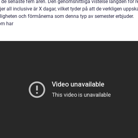
 de senaste fem åren. Den genomsnittliga vistelse längden för r
er all inclusive är X dagar, vilket tyder på att de verkligen uppsk
igheten och förmånerna som denna typ av semester erbjuder.
om har