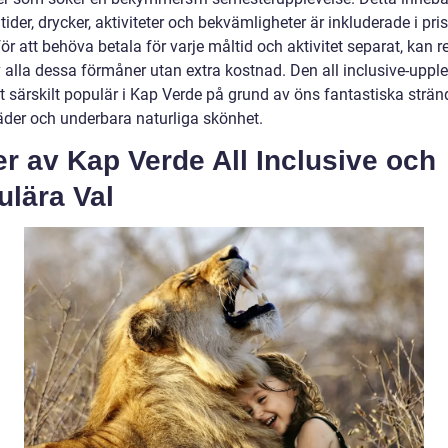
tider, drycker, aktiviteter och bekvämligheter är inkluderade i pris
 för att behöva betala för varje måltid och aktivitet separat, kan 
v alla dessa förmåner utan extra kostnad. Den all inclusive-uppl
it särskilt populär i Kap Verde på grund av öns fantastiska stränd
väder och underbara naturliga skönhet.
r av Kap Verde All Inclusive och
ulära Val