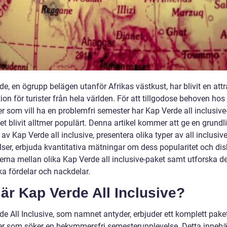
e, en ögrupp belägen utanför Afrikas västkust, har blivit en attr
ion för turister från hela världen. För att tillgodose behoven hos
r som vill ha en problemfri semester har Kap Verde all inclusive
t blivit alltmer populärt. Denna artikel kommer att ge en grundl
 av Kap Verde all inclusive, presentera olika typer av all inclusive
lser, erbjuda kvantitativa mätningar om dess popularitet och dis
derna mellan olika Kap Verde all inclusive-paket samt utforska d
ka fördelar och nackdelar.
är Kap Verde All Inclusive?
e All Inclusive, som namnet antyder, erbjuder ett komplett paket
er som söker en bekymmersfri semesterupplevelse. Detta innebär