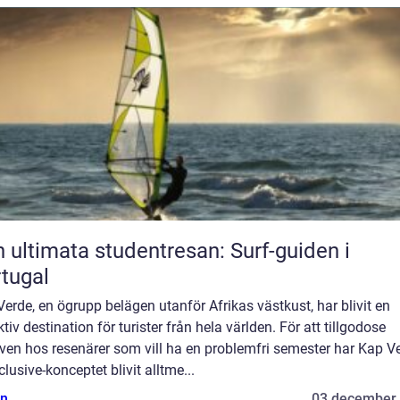
 ultimata studentresan: Surf-guiden i
tugal
erde, en ögrupp belägen utanför Afrikas västkust, har blivit en
ktiv destination för turister från hela världen. För att tillgodose
ven hos resenärer som vill ha en problemfri semester har Kap V
nclusive-konceptet blivit alltme...
n
03 december