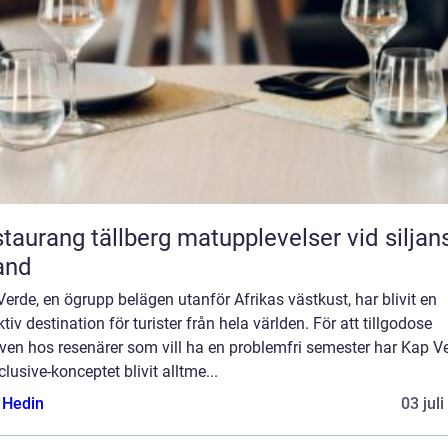
ang tällberg matupplevelser vid siljans
and
erde, en ögrupp belägen utanför Afrikas västkust, har blivit en
ktiv destination för turister från hela världen. För att tillgodose
ven hos resenärer som vill ha en problemfri semester har Kap V
nclusive-konceptet blivit alltme...
s Hedin
03 jul