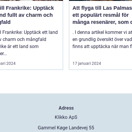
ill Frankrike: Upptäck
Att flyga till Las Palmas
and fullt av charm och
ett populärt resmål för
fald
många resenärer, som 
till de vackra strändern
ll Frankrike: Upptäck ett land
. I denna artikel kommer vi a
behagliga klimatet och
 av charm och mångfald
en grundlig översikt över va
avslappnade atmosfäre
ike är ett land som
finns att upptäcka när man fl
denna spanska ö
r...
uari 2024
17 januari 2024
Adress