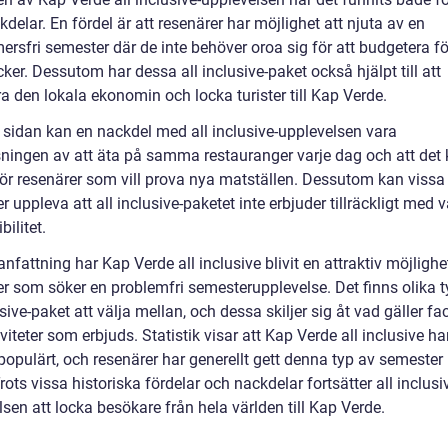
delar. En fördel är att resenärer har möjlighet att njuta av en
rsfri semester där de inte behöver oroa sig för att budgetera f
ker. Dessutom har dessa all inclusive-paket också hjälpt till att
a den lokala ekonomin och locka turister till Kap Verde.
 sidan kan en nackdel med all inclusive-upplevelsen vara
ningen av att äta på samma restauranger varje dag och att det 
 för resenärer som vill prova nya matställen. Dessutom kan vissa
r uppleva att all inclusive-paketet inte erbjuder tillräckligt med v
bilitet.
fattning har Kap Verde all inclusive blivit en attraktiv möjlighe
er som söker en problemfri semesterupplevelse. Det finns olika t
usive-paket att välja mellan, och dessa skiljer sig åt vad gäller faci
viteter som erbjuds. Statistik visar att Kap Verde all inclusive har
populärt, och resenärer har generellt gett denna typ av semester
rots vissa historiska fördelar och nackdelar fortsätter all inclusi
sen att locka besökare från hela världen till Kap Verde.