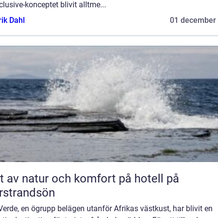
nclusive-konceptet blivit alltme...
rik Dahl
01 december
t av natur och komfort på hotell på
rstrandsön
erde, en ögrupp belägen utanför Afrikas västkust, har blivit en