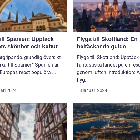
ill Spanien: Upptäck
Flyga till Skottland: En
ets skönhet och kultur
heltäckande guide
rgripande, grundlig översikt
Flyga till Skottland: Upptäck
 till Spanien" Spanien är
fantastiska landet på en res
 Europas mest populära ...
genom luften Introduktion: Att
flyg...
uari 2024
18 januari 2024