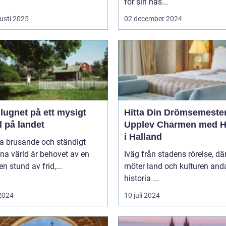
för sin näs...
usti 2025
02 december 2024
 lugnet på ett mysigt
Hitta Din Drömsemeste
l på landet
Upplev Charmen med Ho
i Halland
na brusande och ständigt
na värld är behovet av en
Iväg från stadens rörelse, dä
en stund av frid,...
möter land och kulturen and
historia ...
 2024
10 juli 2024