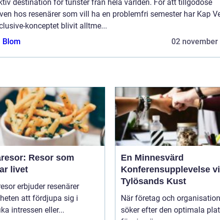
ktiv destination för turister från hela världen. För att tillgodose
ven hos resenärer som vill ha en problemfri semester har Kap V
nclusive-konceptet blivit alltme...
a Blom
02 november
resor: Resor som
En Minnesvärd
ar livet
Konferensupplevelse v
Tylösands Kust
sor erbjuder resenärer
heten att fördjupa sig i
När företag och organisation
ka intressen eller...
söker efter den optimala pla