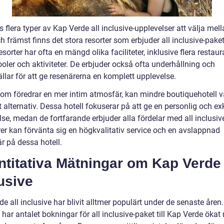
s flera typer av Kap Verde all inclusive-upplevelser att välja mell
h främst finns det stora resorter som erbjuder all inclusive-paket
sorter har ofta en mängd olika faciliteter, inklusive flera restaur
ooler och aktiviteter. De erbjuder också ofta underhållning och
llar för att ge resenärerna en komplett upplevelse.
som föredrar en mer intim atmosfär, kan mindre boutiquehotell v
 alternativ. Dessa hotell fokuserar på att ge en personlig och ex
se, medan de fortfarande erbjuder alla fördelar med all inclusiv
er kan förvänta sig en högkvalitativ service och en avslappnad
r på dessa hotell.
titativa Mätningar om Kap Verde 
usive
e all inclusive har blivit alltmer populärt under de senaste åren.
k har antalet bokningar för all inclusive-paket till Kap Verde öka