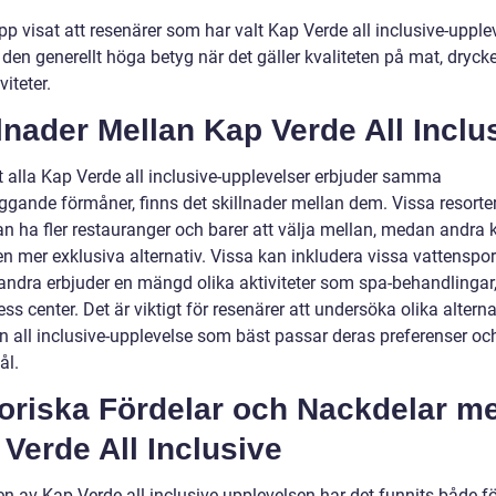
pp visat att resenärer som har valt Kap Verde all inclusive-upple
 den generellt höga betyg när det gäller kvaliteten på mat, drycker
viteter.
lnader Mellan Kap Verde All Inclu
t alla Kap Verde all inclusive-upplevelser erbjuder samma
ggande förmåner, finns det skillnader mellan dem. Vissa resorte
an ha fler restauranger och barer att välja mellan, medan andra 
n mer exklusiva alternativ. Vissa kan inkludera vissa vattensport
ndra erbjuder en mängd olika aktiviteter som spa-behandlingar,
ess center. Det är viktigt för resenärer att undersöka olika altern
en all inclusive-upplevelse som bäst passar deras preferenser oc
ål.
toriska Fördelar och Nackdelar m
Verde All Inclusive
ien av Kap Verde all inclusive-upplevelsen har det funnits både f