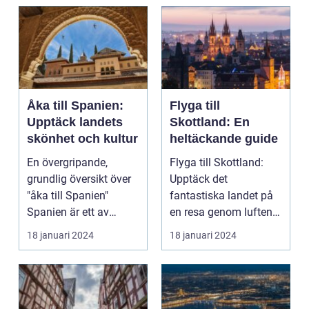
Åka till Spanien:
Flyga till
Upptäck landets
Skottland: En
skönhet och kultur
heltäckande guide
En övergripande,
Flyga till Skottland:
grundlig översikt över
Upptäck det
"åka till Spanien"
fantastiska landet på
Spanien är ett av
en resa genom luften
Europas mest
Introduktion: Att flyg...
18 januari 2024
18 januari 2024
populära ...