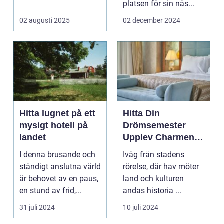
eller...
platsen för sin näs...
02 augusti 2025
02 december 2024
Hitta lugnet på ett
Hitta Din
mysigt hotell på
Drömsemester
landet
Upplev Charmen
med Hotell i
I denna brusande och
Iväg från stadens
Halland
ständigt anslutna värld
rörelse, där hav möter
är behovet av en paus,
land och kulturen
en stund av frid,...
andas historia ...
31 juli 2024
10 juli 2024