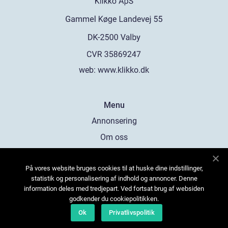
web:
www.klikko.dk
Menu
Annonsering
Om oss
Cookies
På vores website bruges cookies til at huske dine indstillinger,
Kontakta oss
statistik og personalisering af indhold og annoncer. Denne
Sitemap
information deles med tredjepart. Ved fortsat brug af websiden
godkender du cookiepolitikken.
Ok
Privatlivspolitik