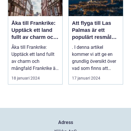
Åka till Frankrike:
Att flyga till Las
Upptäck ett land
Palmas är ett
fullt av charm och
populärt resmål
mångfald
för många
Åka till Frankrike:
. I denna artikel
resenärer, som
Upptäck ett land fullt
kommer vi att ge en
dras till de vackra
av charm och
grundlig översikt över
stränderna, det
mångfald Frankrike är
vad som finns att
behagliga klimatet
ett land som fasciner...
upptäcka när man
18 januari 2024
17 januari 2024
och den
flyg...
avslappnade
atmosfären på
denna spanska ö
Adress