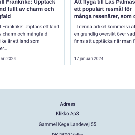
ill Frankrike: Upptäck
Att flyga till Las Palmas
and fullt av charm och
ett populärt resmål för
fald
många resenärer, som 
till de vackra strändern
ll Frankrike: Upptäck ett land
. I denna artikel kommer vi a
behagliga klimatet och
 av charm och mångfald
en grundlig översikt över va
avslappnade atmosfäre
ike är ett land som
finns att upptäcka när man fl
denna spanska ö
r...
uari 2024
17 januari 2024
Adress