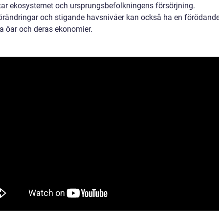
ar ekosystemet och ursprungsbefolkningens försörjning.
örändringar och stigande havsnivåer kan också ha en förödande
a öar och deras ekonomier.