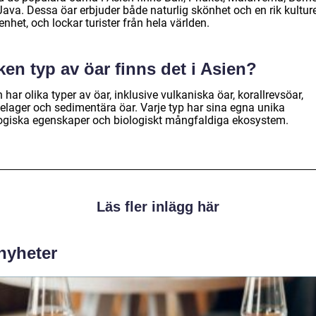
ava. Dessa öar erbjuder både naturlig skönhet och en rik kulture
enhet, och lockar turister från hela världen.
ken typ av öar finns det i Asien?
 har olika typer av öar, inklusive vulkaniska öar, korallrevsöar,
pelager och sedimentära öar. Varje typ har sina egna unika
ogiska egenskaper och biologiskt mångfaldiga ekosystem.
Läs fler inlägg här
 nyheter