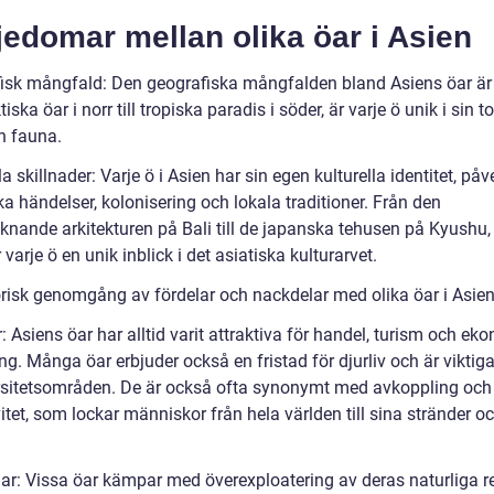
jedomar mellan olika öar i Asien
isk mångfald: Den geografiska mångfalden bland Asiens öar är
iska öar i norr till tropiska paradis i söder, är varje ö unik i sin t
h fauna.
la skillnader: Varje ö i Asien har sin egen kulturella identitet, på
ka händelser, kolonisering och lokala traditioner. Från den
iknande arkitekturen på Bali till de japanska tehusen på Kyushu,
 varje ö en unik inblick i det asiatiska kulturarvet.
orisk genomgång av fördelar och nackdelar med olika öar i Asie
: Asiens öar har alltid varit attraktiva för handel, turism och ek
ng. Många öar erbjuder också en fristad för djurliv och är viktig
rsitetsområden. De är också ofta synonymt med avkoppling och
itet, som lockar människor från hela världen till sina stränder o
ar: Vissa öar kämpar med överexploatering av deras naturliga re