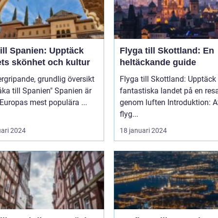
ill Spanien: Upptäck
Flyga till Skottland: En
ets skönhet och kultur
heltäckande guide
rgripande, grundlig översikt
Flyga till Skottland: Upptäck
 till Spanien" Spanien är
fantastiska landet på en res
 Europas mest populära ...
genom luften Introduktion: Att
flyg...
uari 2024
18 januari 2024