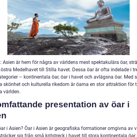
t: Asien är hem för några av världens mest spektakulära öar, st
 östra Medelhavet till Stilla havet. Dessa öar är ofta indelade i tr
tegorier – kontinentala öar, öar i havet och avlägsna öar. Med s
a skönhet och kulturella rikedom är öarna en stor attraktion för t
a världen.
mfattande presentation av öar i
en
öar i Asien? Öar i Asien är geografiska formationer omgivna av v
träcker sig från små kritstreck i havet till stora kontinentala öa