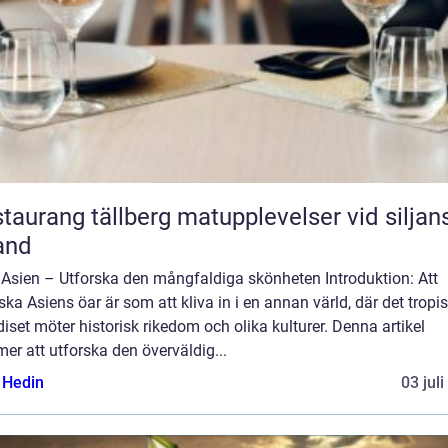
ang tällberg matupplevelser vid siljans
and
 Asien – Utforska den mångfaldiga skönheten Introduktion: Att
ska Asiens öar är som att kliva in i en annan värld, där det tropi
iset möter historisk rikedom och olika kulturer. Denna artikel
r att utforska den överväldig...
s Hedin
03 jul