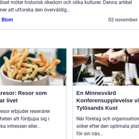
iset möter historisk rikedom och olika kulturer. Denna artikel
r att utforska den överväldig...
a Blom
02 november
resor: Resor som
En Minnesvärd
ar livet
Konferensupplevelse v
Tylösands Kust
sor erbjuder resenärer
heten att fördjupa sig i
När företag och organisation
ka intressen eller...
söker efter den optimala pla
för sin näs...