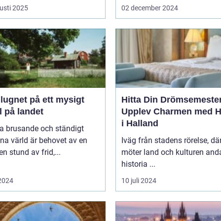
usti 2025
02 december 2024
 lugnet på ett mysigt
Hitta Din Drömsemeste
l på landet
Upplev Charmen med Ho
i Halland
na brusande och ständigt
na värld är behovet av en
Iväg från stadens rörelse, dä
en stund av frid,...
möter land och kulturen and
historia ...
 2024
10 juli 2024