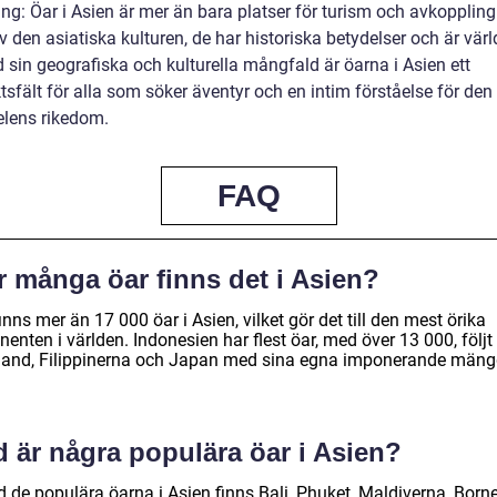
ng: Öar i Asien är mer än bara platser för turism och avkoppling
v den asiatiska kulturen, de har historiska betydelser och är vär
 sin geografiska och kulturella mångfald är öarna i Asien ett
sfält för alla som söker äventyr och en intim förståelse för den
elens rikedom.
FAQ
r många öar finns det i Asien?
inns mer än 17 000 öar i Asien, vilket gör det till den mest örika
nenten i världen. Indonesien har flest öar, med över 13 000, följt
land, Filippinerna och Japan med sina egna imponerande mäng
d är några populära öar i Asien?
d de populära öarna i Asien finns Bali, Phuket, Maldiverna, Born