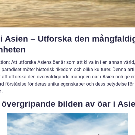
i Asien – Utforska den mångfaldi
nheten
tion: Att utforska Asiens öar är som att kliva in i en annan värld,
 paradiset möter historisk rikedom och olika kulturer. Denna arti
att utforska den överväldigande mängden öar i Asien och ge e
ad förståelse för deras unika egenskaper och dess betydelse för
n.
övergripande bilden av öar i Asi