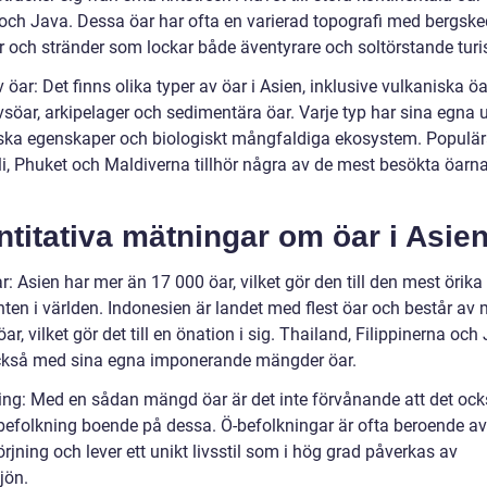
och Java. Dessa öar har ofta en varierad topografi med bergsked
r och stränder som lockar både äventyrare och soltörstande turis
 öar: Det finns olika typer av öar i Asien, inklusive vulkaniska öa
vsöar, arkipelager och sedimentära öar. Varje typ har sina egna 
ska egenskaper och biologiskt mångfaldiga ekosystem. Populär
i, Phuket och Maldiverna tillhör några av de mest besökta öarna
titativa mätningar om öar i Asie
r: Asien har mer än 17 000 öar, vilket gör den till den mest örika
ten i världen. Indonesien är landet med flest öar och består av 
ar, vilket gör det till en önation i sig. Thailand, Filippinerna oc
också med sina egna imponerande mängder öar.
ing: Med en sådan mängd öar är det inte förvånande att det ock
 befolkning boende på dessa. Ö-befolkningar är ofta beroende av
örjning och lever ett unikt livsstil som i hög grad påverkas av
jön.