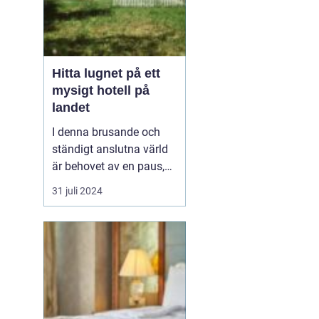
Hitta lugnet på ett
mysigt hotell på
landet
I denna brusande och
ständigt anslutna värld
är behovet av en paus,
en stund av frid, större
31 juli 2024
än någonsin, ett
mysigt
hotell på landet
. ...