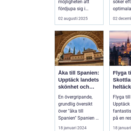
möjligheten att
söker ef
fördjupa sig i
optimala
specifika intressen
sin näs..
02 augusti 2025
02 decem
eller...
Åka till Spanien:
Flyga ti
Upptäck landets
Skottl
skönhet och
heltäc
kultur
guide
En övergripande,
Flyga til
grundlig översikt
Upptäck 
över "åka till
fantasti
Spanien" Spanien är
på en r
ett av Europas mest
luften Introduktion:
18 januari 2024
18 januar