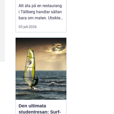
Att äta på en restaurang
i Tällberg handlar sällan
bara om maten. Utsikten
över Siljan, de faluröda
03 juli 2026
gårdarna och den tydliga
närvaron av dalakultur
gör varje måltid till en
helhetsupplevelse.
Samtidigt har byn
utvecklats till ett litet
kulinariskt na...
Den ultimata
studentresan: Surf-