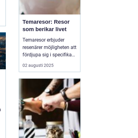
Temaresor: Resor
som berikar livet
Temaresor erbjuder
resenärer möjligheten att
fördjupa sig i specifika
intressen eller hobbyer,
02 augusti 2025
vilket gör resan mer
meningsfull och
berikande. Temaresor
kan innefatta allt från
kulinariska äventyr till
historiska expedi...
n