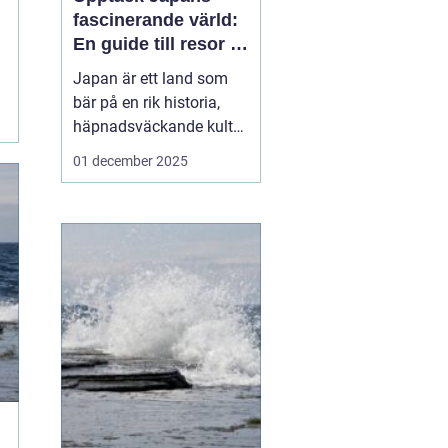
fascinerande värld:
En guide till resor i
japan
Japan är ett land som
bär på en rik historia,
häpnadsväckande kultur
och en unik blandning
01 december 2025
av tradition och
modernitet. Landet
lockar ständigt resenärer
från hela världen som
önskar uppleva allt fr&...