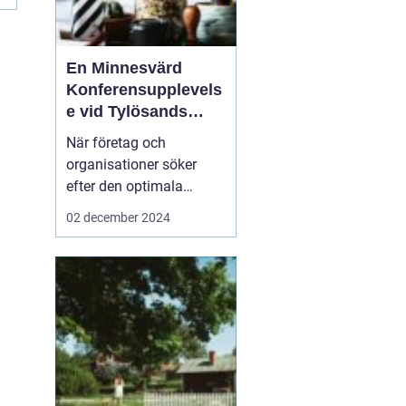
n
En Minnesvärd
Konferensupplevels
e vid Tylösands
Kust
När företag och
organisationer söker
efter den optimala
platsen för sin nästa
02 december 2024
konferens Halmstad
är
det inte bara
faciliteternas kvalitet s...