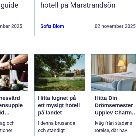
 guide
hotell på Marstrandsön
mber 2025
Sofia Blom
02 november 2025
nesvärd
Hitta lugnet på
Hitta Din
ensupple
ett mysigt hotell
Drömsemester
id
på landet
Upplev Charme
nds Kust
med Hotell i
tag och
I denna brusande
Iväg från stadens
Halland
tioner
och ständigt
rörelse, där hav