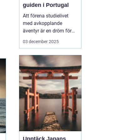
guiden i Portugal
Att förena studielivet
med avkopplande
äventyr är en dröm för
många studenter. Att ta
03 december 2025
en paus från tentaplugg
för att uppleva magin av
surf, sol och nya möten
kan vara just den
upplevelse som fyller
p&ar...
Upptäck Japans