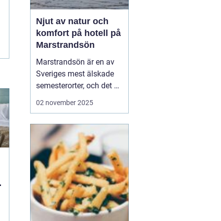
Njut av natur och
komfort på hotell på
Marstrandsön
Marstrandsön är en av
Sveriges mest älskade
semesterorter, och det är
inte svårt att förstå
02 november 2025
varför. Med sin unika
kombination av historia,
naturskönhet och
modern komfort,
erbjuder denna ö en
perfek...
n