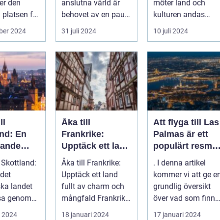
ter den
anslutna värld är
möter land och
 platsen för
behovet av en paus,
kulturen andas
.
en stund av frid,...
historia ...
ber 2024
31 juli 2024
10 juli 2024
ll
Åka till
Att flyga till Las
and: En
Frankrike:
Palmas är ett
kande
Upptäck ett land
populärt resmål
fullt av charm
för många
l Skottland:
Åka till Frankrike:
. I denna artikel
och mångfald
resenärer, som
det
Upptäck ett land
kommer vi att ge e
dras till de
ska landet
fullt av charm och
grundlig översikt
vackra
esa genom
mångfald Frankrike
över vad som finns
stränderna, det
är ett land som
att upptäcka när
i 2024
18 januari 2024
17 januari 2024
behagliga