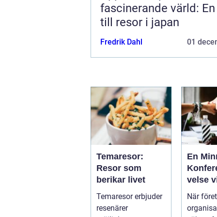
fascinerande värld: En
till resor i japan
Fredrik Dahl
01 dece
Temaresor:
En Min
Resor som
Konfer
berikar livet
velse v
Tylösa
Temaresor erbjuder
När före
resenärer
organisa