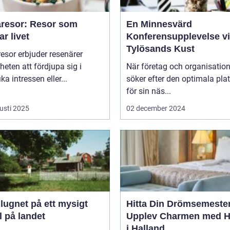
resor: Resor som
En Minnesvärd
ar livet
Konferensupplevelse v
Tylösands Kust
sor erbjuder resenärer
heten att fördjupa sig i
När företag och organisation
ka intressen eller...
söker efter den optimala pla
för sin näs...
usti 2025
02 december 2024
 lugnet på ett mysigt
Hitta Din Drömsemeste
l på landet
Upplev Charmen med Ho
i Halland