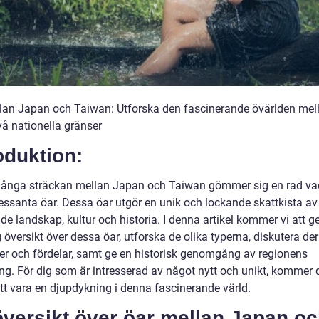
lan Japan och Taiwan: Utforska den fascinerande övärlden mel
vå nationella gränser
oduktion:
långa sträckan mellan Japan och Taiwan gömmer sig en rad va
ressanta öar. Dessa öar utgör en unik och lockande skattkista av
de landskap, kultur och historia. I denna artikel kommer vi att g
 översikt över dessa öar, utforska de olika typerna, diskutera de
der och fördelar, samt ge en historisk genomgång av regionens
ing. För dig som är intresserad av något nytt och unikt, kommer
att vara en djupdykning i denna fascinerande värld.
översikt över öar mellan Japan o