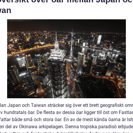
wan
lan Japan och Taiwan sträcker sig över ett brett geografiskt om
v hundratals öar. De flesta av dessa öar ligger till öst om Fastl
attar både små och stora öar. En av de mest kända öarna är Ish
en del av Okinawa arkipelagen. Denna tropiska paradisö erbjude