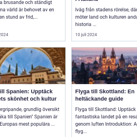
na brusande och ständigt
na värld är behovet av en
Iväg från stadens rörelse, dä
en stund av frid,...
möter land och kulturen and
historia ...
 2024
10 juli 2024
ill Spanien: Upptäck
Flyga till Skottland: En
ets skönhet och kultur
heltäckande guide
rgripande, grundlig översikt
Flyga till Skottland: Upptäck
 till Spanien" Spanien är
fantastiska landet på en res
 Europas mest populära ...
genom luften Introduktion: Att
flyg...