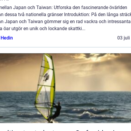
mellan Japan och Taiwan: Utforska den fascinerande övärlden
n dessa två nationella gränser Introduktion: På den långa strä
an Japan och Taiwan gömmer sig en rad vackra och intressanta 
 öar utgör en unik och lockande skattki...
s Hedin
03 jul