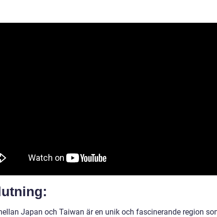
utning:
ellan Japan och Taiwan är en unik och fascinerande region s