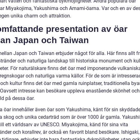
klart vatten och fantastiska dykmöjligheter. Andra populära öar
rar Miyakojima, Yakushima och Amami-öarna. Var och en av de
 egen unika charm och attraktion.
omfattande presentation av öar
lan Japan och Taiwan
ellan Japan och Taiwan erbjuder något för alla. Här finns allt f
stränder och naturliga landskap till historiska monument och kul
eter. För naturälskare finns det öar med imponerande vulkaniska
 regnskogar och naturliga varma källor. För de som är intressera
 och kultur finns det öar med gamla ruinplatser, traditionella bya
 Oavsett intresse kan besökare uppleva enastående skönhet och
d på dessa öar.
a öar innehåller även öar som Yakushima, känt för sin skyddad
ga skog och unika cedarträd som är över 1000 år gamla. Yakush
till ett världsarv av UNESCO. Miyakojima, känd för sina vita
nder och korallrev, är också en favorit bland besökare. Ishigaki
tidigare, erbjuder inte bara fantastiska dykmöjligheter, utan oc