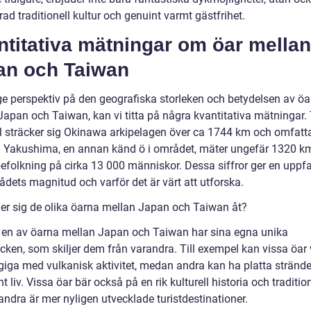
ad traditionell kultur och genuint varmt gästfrihet.
titativa mätningar om öar mellan
an och Taiwan
 ge perspektiv på den geografiska storleken och betydelsen av ö
apan och Taiwan, kan vi titta på några kvantitativa mätningar. T
 sträcker sig Okinawa arkipelagen över ca 1744 km och omfatta
. Yakushima, en annan känd ö i området, mäter ungefär 1320 k
befolkning på cirka 13 000 människor. Dessa siffror ger en uppf
dets magnitud och varför det är värt att utforska.
ljer sig de olika öarna mellan Japan och Taiwan åt?
 en av öarna mellan Japan och Taiwan har sina egna unika
cken, som skiljer dem från varandra. Till exempel kan vissa öar
giga med vulkanisk aktivitet, medan andra kan ha platta strände
nt liv. Vissa öar bär också på en rik kulturell historia och tradition
ndra är mer nyligen utvecklade turistdestinationer.