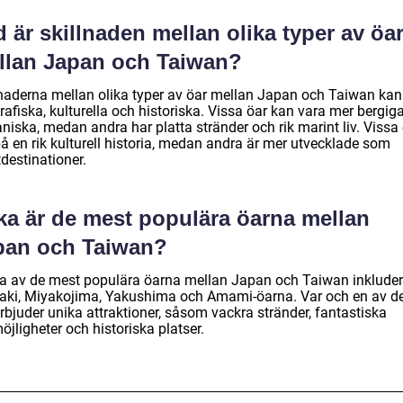
 är skillnaden mellan olika typer av öa
llan Japan och Taiwan?
lnaderna mellan olika typer av öar mellan Japan och Taiwan kan
afiska, kulturella och historiska. Vissa öar kan vara mer bergig
niska, medan andra har platta stränder och rik marint liv. Vissa
å en rik kulturell historia, medan andra är mer utvecklade som
tdestinationer.
lka är de mest populära öarna mellan
pan och Taiwan?
a av de mest populära öarna mellan Japan och Taiwan inkluder
gaki, Miyakojima, Yakushima och Amami-öarna. Var och en av d
rbjuder unika attraktioner, såsom vackra stränder, fantastiska
jligheter och historiska platser.