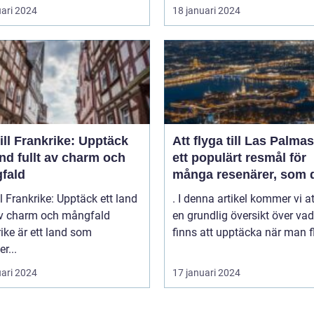
uari 2024
18 januari 2024
ill Frankrike: Upptäck
Att flyga till Las Palmas
and fullt av charm och
ett populärt resmål för
fald
många resenärer, som 
till de vackra strändern
ll Frankrike: Upptäck ett land
. I denna artikel kommer vi a
behagliga klimatet och
 av charm och mångfald
en grundlig översikt över va
avslappnade atmosfäre
ike är ett land som
finns att upptäcka när man fl
denna spanska ö
r...
uari 2024
17 januari 2024