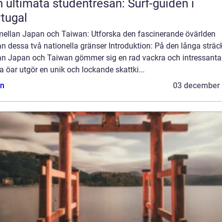
 ultimata studentresan: Surf-guiden i
tugal
mellan Japan och Taiwan: Utforska den fascinerande övärlden
n dessa två nationella gränser Introduktion: På den långa strä
an Japan och Taiwan gömmer sig en rad vackra och intressanta 
 öar utgör en unik och lockande skattki...
n
03 december