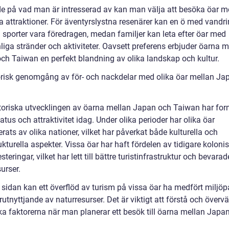
e på vad man är intresserad av kan man välja att besöka öar 
ka attraktioner. För äventyrslystna resenärer kan en ö med vandr
 sporter vara föredragen, medan familjer kan leta efter öar med
iga stränder och aktiviteter. Oavsett preferens erbjuder öarna m
ch Taiwan en perfekt blandning av olika landskap och kultur.
orisk genomgång av för- och nackdelar med olika öar mellan Ja
toriska utvecklingen av öarna mellan Japan och Taiwan har for
atus och attraktivitet idag. Under olika perioder har olika öar
erats av olika nationer, vilket har påverkat både kulturella och
ukturella aspekter. Vissa öar har haft fördelen av tidigare koloni
steringar, vilket har lett till bättre turistinfrastruktur och bevarad
urser.
 sidan kan ett överflöd av turism på vissa öar ha medfört miljö
utnyttjande av naturresurser. Det är viktigt att förstå och överv
ska faktorerna när man planerar ett besök till öarna mellan Japa