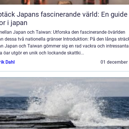
täck Japans fascinerande värld: En guide t
or i japan
mellan Japan och Taiwan: Utforska den fascinerande övärlden
n dessa två nationella gränser Introduktion: På den långa strä
an Japan och Taiwan gömmer sig en rad vackra och intressanta 
 öar utgör en unik och lockande skattki...
rik Dahl
01 december