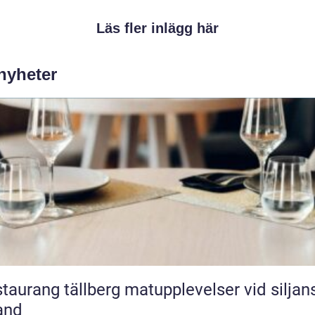
Läs fler inlägg här
 nyheter
ang tällberg matupplevelser vid siljans
and