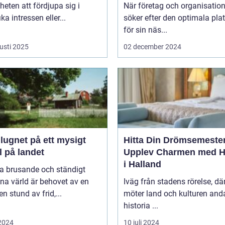
heten att fördjupa sig i
När företag och organisation
ka intressen eller...
söker efter den optimala pla
för sin näs...
usti 2025
02 december 2024
 lugnet på ett mysigt
Hitta Din Drömsemeste
l på landet
Upplev Charmen med Ho
i Halland
na brusande och ständigt
na värld är behovet av en
Iväg från stadens rörelse, dä
en stund av frid,...
möter land och kulturen and
historia ...
 2024
10 juli 2024