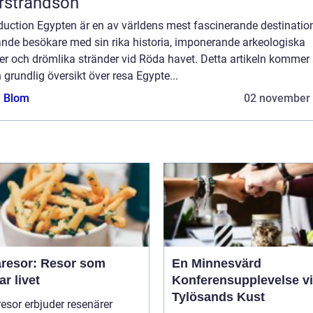
rstrandsön
duction Egypten är en av världens mest fascinerande destination
ande besökare med sin rika historia, imponerande arkeologiska
er och drömlika stränder vid Röda havet. Detta artikeln kommer 
 grundlig översikt över resa Egypte...
a Blom
02 november
resor: Resor som
En Minnesvärd
ar livet
Konferensupplevelse v
Tylösands Kust
sor erbjuder resenärer