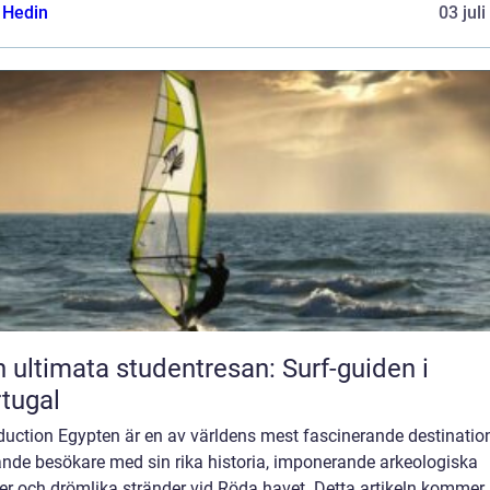
s Hedin
03 jul
 ultimata studentresan: Surf-guiden i
tugal
duction Egypten är en av världens mest fascinerande destination
ande besökare med sin rika historia, imponerande arkeologiska
er och drömlika stränder vid Röda havet. Detta artikeln kommer 