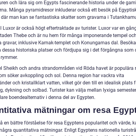
turen och lära sig om Egypts fascinerande historia under de gam
rna. Många pyramidresor inkluderar också ett besök på Egyptis
 där man kan se fantastiska skatter som gravarna i Tutankham
ll Luxor är också högt eftertraktade av turister. Luxor var en gån
staden Thebe och är nu hem för många imponerande tempel oc
a gravar, inklusive Karnak-templet och Konungarnas dal. Besöka
a dessa historiska platser och fördjupa sig i det förgångna som 
 rymmer.
l Sheikh och andra strandområden vid Röda havet är populära 
som söker avkoppling och sol. Denna region har vackra vita
nder och kristallklart vatten, vilket gör den till en idealisk plats 
g, dykning och solbad. Turister kan välja mellan lyxiga semester
lare boendealternativ i denna del av Egypten.
ntitativa mätningar om resa Egyp
få en bättre förståelse för resa Egyptens popularitet och värde, k
 några quantitativa mätningar. Enligt Egyptens nationella turistr