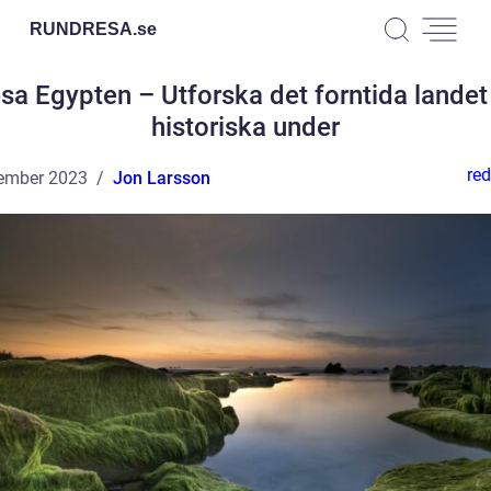
RUNDRESA.
se
sa Egypten – Utforska det forntida landet
historiska under
red
ember 2023
Jon Larsson