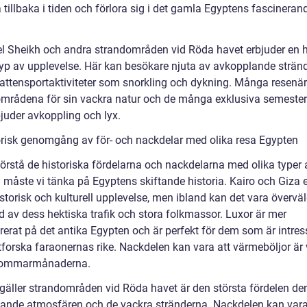
a tillbaka i tiden och förlora sig i det gamla Egyptens fascineran
l Sheikh och andra strandområden vid Röda havet erbjuder en h
yp av upplevelse. Här kan besökare njuta av avkopplande strän
vattensportaktiviteter som snorkling och dykning. Många resenäre
områdena för sin vackra natur och de många exklusiva semester
juder avkoppling och lyx.
orisk genomgång av för- och nackdelar med olika resa Egypten
förstå de historiska fördelarna och nackdelarna med olika typer 
 måste vi tänka på Egyptens skiftande historia. Kairo och Giza 
istorisk och kulturell upplevelse, men ibland kan det vara överv
d av dess hektiska trafik och stora folkmassor. Luxor är mer
rerat på det antika Egypten och är perfekt för dem som är intre
utforska faraonernas rike. Nackdelen kan vara att värmeböljor är
sommarmånaderna.
 gäller strandområden vid Röda havet är den största fördelen de
ande atmosfären och de vackra stränderna. Nackdelen kan vara