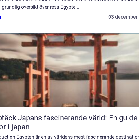
 grundlig översikt över resa Egypte...
n
03 december
täck Japans fascinerande värld: En guide t
or i japan
duction Egypten är en av världens mest fascinerande destination