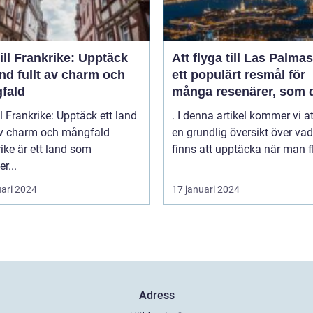
ill Frankrike: Upptäck
Att flyga till Las Palmas
and fullt av charm och
ett populärt resmål för
fald
många resenärer, som 
till de vackra strändern
ll Frankrike: Upptäck ett land
. I denna artikel kommer vi a
behagliga klimatet och
 av charm och mångfald
en grundlig översikt över va
avslappnade atmosfäre
ike är ett land som
finns att upptäcka när man fl
denna spanska ö
r...
uari 2024
17 januari 2024
Adress