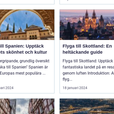
ill Spanien: Upptäck
Flyga till Skottland: En
ets skönhet och kultur
heltäckande guide
rgripande, grundlig översikt
Flyga till Skottland: Upptäck
 till Spanien" Spanien är
fantastiska landet på en res
 Europas mest populära ...
genom luften Introduktion: Att
flyg...
uari 2024
18 januari 2024