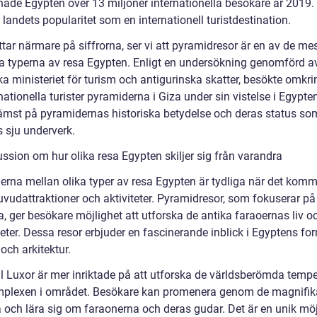
ade Egypten över 13 miljoner internationella besökare år 2019.
 landets popularitet som en internationell turistdestination.
ittar närmare på siffrorna, ser vi att pyramidresor är en av de me
a typerna av resa Egypten. Enligt en undersökning genomförd a
ka ministeriet för turism och antigurinska skatter, besökte omkr
nationella turister pyramiderna i Giza under sin vistelse i Egypte
rämst på pyramidernas historiska betydelse och deras status so
s sju underverk.
ssion om hur olika resa Egypten skiljer sig från varandra
erna mellan olika typer av resa Egypten är tydliga när det komme
uvudattraktioner och aktiviteter. Pyramidresor, som fokuserar på
, ger besökare möjlighet att utforska de antika faraoernas liv o
ter. Dessa resor erbjuder en fascinerande inblick i Egyptens for
 och arkitektur.
ll Luxor är mer inriktade på att utforska de världsberömda tempe
plexen i området. Besökare kan promenera genom de magnifik
a och lära sig om faraonerna och deras gudar. Det är en unik möj