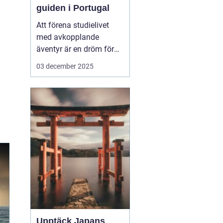
guiden i Portugal
Att förena studielivet
med avkopplande
äventyr är en dröm för
många studenter. Att ta
03 december 2025
en paus från tentaplugg
för att uppleva magin av
surf, sol och nya möten
kan vara just den
upplevelse som fyller
p&ar...
Upptäck Japans