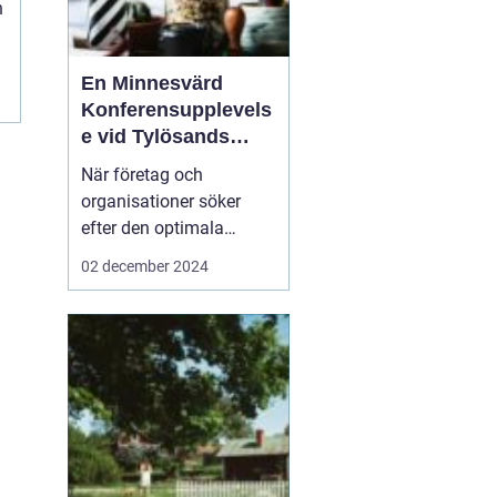
n
En Minnesvärd
Konferensupplevels
n
e vid Tylösands
Kust
När företag och
organisationer söker
efter den optimala
platsen för sin nästa
02 december 2024
konferens Halmstad
är
det inte bara
faciliteternas kvalitet s...