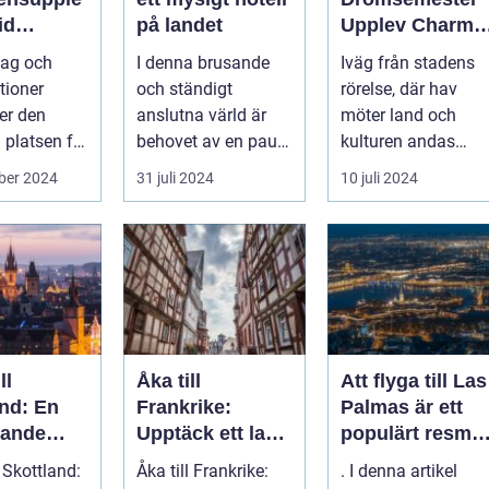
id
på landet
Upplev Charme
nds Kust
med Hotell i
tag och
I denna brusande
Iväg från stadens
Halland
tioner
och ständigt
rörelse, där hav
ter den
anslutna värld är
möter land och
 platsen för
behovet av en paus,
kulturen andas
.
en stund av frid,...
historia ...
ber 2024
31 juli 2024
10 juli 2024
ll
Åka till
Att flyga till Las
and: En
Frankrike:
Palmas är ett
kande
Upptäck ett land
populärt resmål
fullt av charm
för många
l Skottland:
Åka till Frankrike:
. I denna artikel
och mångfald
resenärer, som