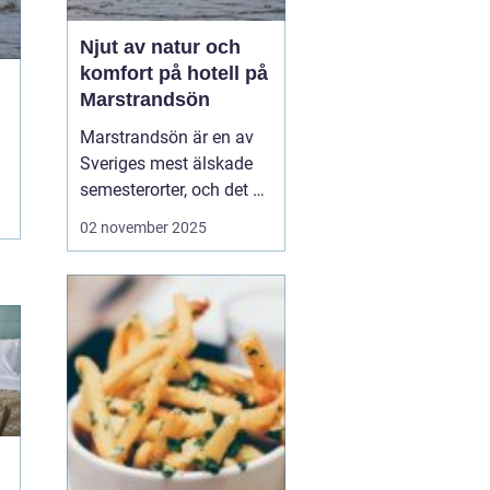
Njut av natur och
komfort på hotell på
Marstrandsön
Marstrandsön är en av
Sveriges mest älskade
semesterorter, och det är
inte svårt att förstå
02 november 2025
varför. Med sin unika
kombination av historia,
naturskönhet och
modern komfort,
erbjuder denna ö en
perfek...