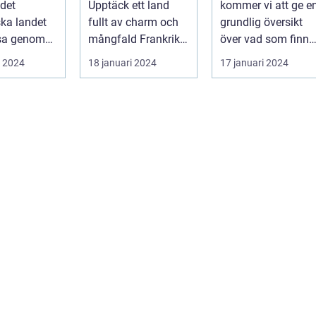
det
Upptäck ett land
kommer vi att ge e
dras till de
ska landet
fullt av charm och
grundlig översikt
vackra
esa genom
mångfald Frankrike
över vad som finns
stränderna, det
är ett land som
att upptäcka när
i 2024
18 januari 2024
17 januari 2024
behagliga
fasciner...
man flyg...
klimatet och de
avslappnade
atmosfären på
denna spanska
ö