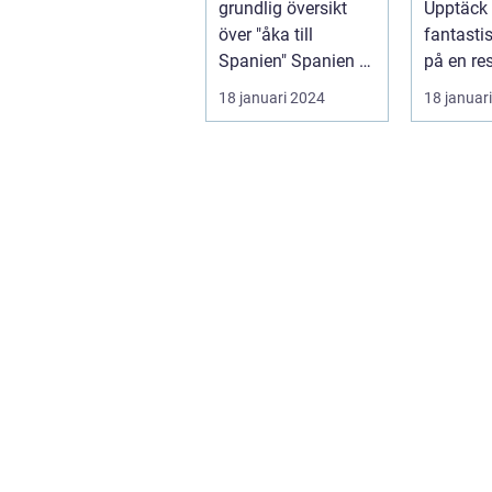
grundlig översikt
Upptäck 
över "åka till
fantasti
Spanien" Spanien är
på en r
ett av Europas mest
luften Introduktion:
18 januari 2024
18 januar
populära ...
Att flyg...