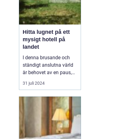
Hitta lugnet på ett
mysigt hotell på
landet
I denna brusande och
ständigt anslutna värld
är behovet av en paus,
en stund av frid, större
31 juli 2024
än någonsin, ett
mysigt
hotell på landet
. ...