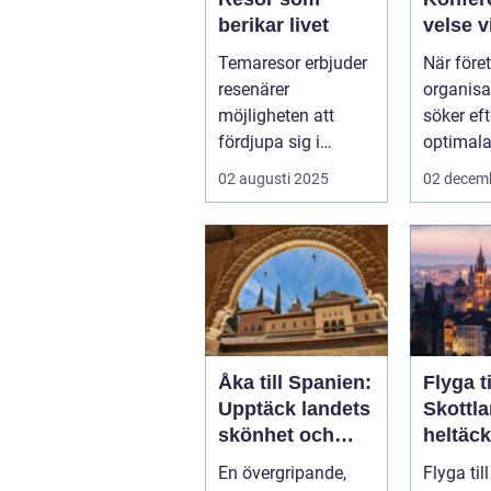
berikar livet
velse v
Tylösa
Temaresor erbjuder
När före
resenärer
organisa
möjligheten att
söker ef
fördjupa sig i
optimala
specifika intressen
sin näs..
02 augusti 2025
02 decem
eller...
Åka till Spanien:
Flyga ti
Upptäck landets
Skottl
skönhet och
heltäc
kultur
guide
En övergripande,
Flyga til