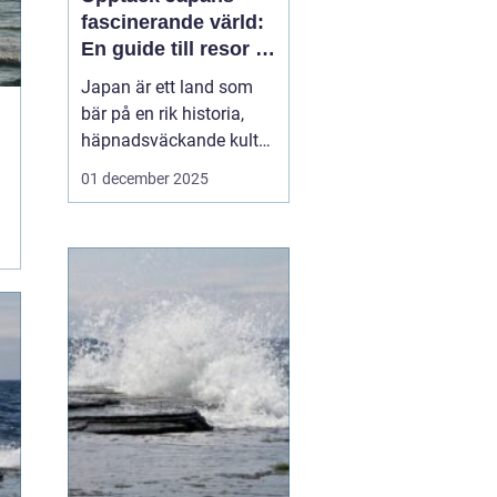
fascinerande värld:
En guide till resor i
japan
Japan är ett land som
bär på en rik historia,
häpnadsväckande kultur
och en unik blandning
01 december 2025
av tradition och
modernitet. Landet
lockar ständigt resenärer
från hela världen som
önskar uppleva allt fr&...