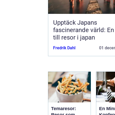
Upptäck Japans
fascinerande värld: En
till resor i japan
Fredrik Dahl
01 dece
Temaresor:
En Min
Resor som
Konfer