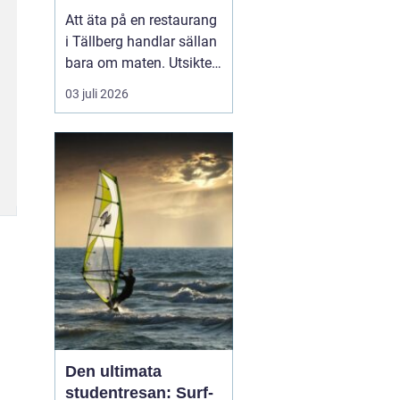
Att äta på en restaurang
i Tällberg handlar sällan
bara om maten. Utsikten
över Siljan, de faluröda
03 juli 2026
gårdarna och den tydliga
närvaron av dalakultur
gör varje måltid till en
helhetsupplevelse.
Samtidigt har byn
utvecklats till ett litet
kulinariskt na...
Den ultimata
studentresan: Surf-