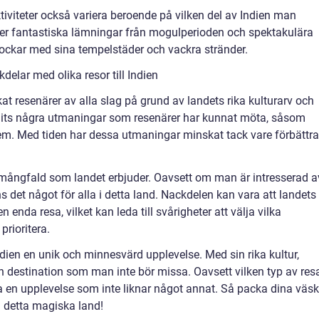
tiviteter också variera beroende på vilken del av Indien man
der fantastiska lämningar från mogulperioden och spektakulära
ockar med sina tempelstäder och vackra stränder.
elar med olika resor till Indien
ockat resenärer av alla slag på grund av landets rika kulturarv och
unnits några utmaningar som resenärer har kunnat möta, såsom
lem. Med tiden har dessa utmaningar minskat tack vare förbättr
en mångfald som landet erbjuder. Oavsett om man är intresserad a
inns det något för alla i detta land. Nackdelen kan vara att landets
en enda resa, vilket kan leda till svårigheter att välja vilka
prioritera.
dien en unik och minnesvärd upplevelse. Med sin rika kultur,
en destination som man inte bör missa. Oavsett vilken typ av res
a en upplevelse som inte liknar något annat. Så packa dina väsk
ll detta magiska land!