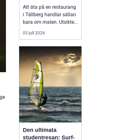
Att äta på en restaurang
i Tällberg handlar sällan
bara om maten. Utsikten
över Siljan, de faluröda
03 juli 2026
gårdarna och den tydliga
närvaron av dalakultur
gör varje måltid till en
helhetsupplevelse.
Samtidigt har byn
utvecklats till ett litet
kulinariskt na...
 ge
Den ultimata
studentresan: Surf-