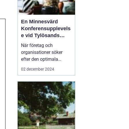
En Minnesvärd
Konferensupplevels
e vid Tylösands
Kust
När företag och
organisationer söker
efter den optimala
platsen för sin nästa
02 december 2024
konferens Halmstad
är
det inte bara
faciliteternas kvalitet s...