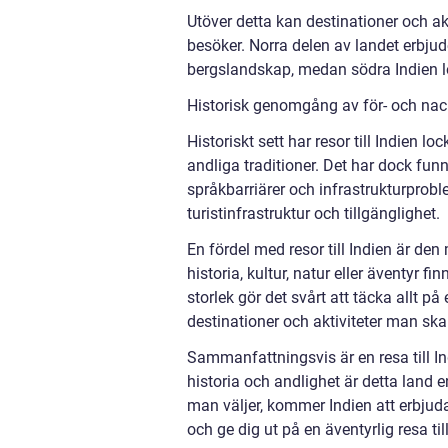
Utöver detta kan destinationer och ak
besöker. Norra delen av landet erbju
bergslandskap, medan södra Indien l
Historisk genomgång av för- och nackd
Historiskt sett har resor till Indien l
andliga traditioner. Det har dock f
språkbarriärer och infrastrukturprob
turistinfrastruktur och tillgänglighet.
En fördel med resor till Indien är d
historia, kultur, natur eller äventyr f
storlek gör det svårt att täcka allt på 
destinationer och aktiviteter man ska 
Sammanfattningsvis är en resa till In
historia och andlighet är detta land 
man väljer, kommer Indien att erbjud
och ge dig ut på en äventyrlig resa ti