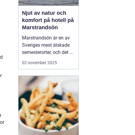
Njut av natur och
komfort på hotell på
Marstrandsön
Marstrandsön är en av
Sveriges mest älskade
semesterorter, och det är
ad
inte svårt att förstå
02 november 2025
varför. Med sin unika
kombination av historia,
v
naturskönhet och
modern komfort,
erbjuder denna ö en
perfek...
a
or