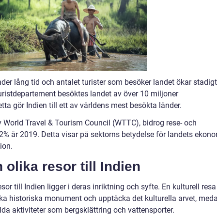
nder lång tid och antalet turister som besöker landet ökar stadigt
s turistdepartement besöktes landet av över 10 miljoner
etta gör Indien till ett av världens mest besökta länder.
 World Travel & Tourism Council (WTTC), bidrog rese- och
,2% år 2019. Detta visar på sektorns betydelse för landets ekon
ion.
olika resor till Indien
or till Indien ligger i deras inriktning och syfte. En kulturell resa
öka historiska monument och upptäcka det kulturella arvet, med
da aktiviteter som bergsklättring och vattensporter.