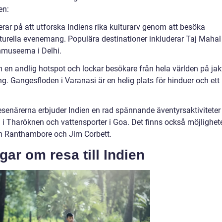
en:
serar på att utforska Indiens rika kulturarv genom att besöka
urella evenemang. Populära destinationer inkluderar Taj Mahal 
nmuseerna i Delhi.
om en andlig hotspot och lockar besökare från hela världen på jak
g. Gangesfloden i Varanasi är en helig plats för hinduer och ett
resenärerna erbjuder Indien en rad spännande äventyrsaktiviteter
 i Tharöknen och vattensporter i Goa. Det finns också möjlighet
som Ranthambore och Jim Corbett.
gar om resa till Indien