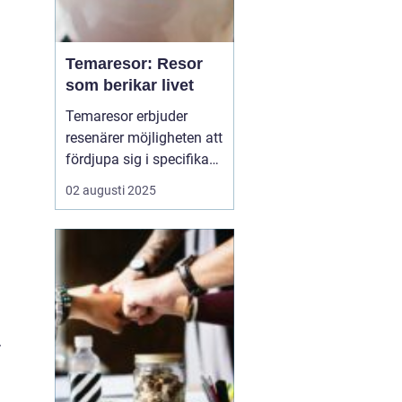
Temaresor: Resor
som berikar livet
Temaresor erbjuder
resenärer möjligheten att
fördjupa sig i specifika
intressen eller hobbyer,
02 augusti 2025
vilket gör resan mer
meningsfull och
berikande. Temaresor
kan innefatta allt från
kulinariska äventyr till
historiska expedi...
.