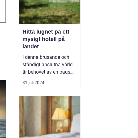
Hitta lugnet på ett
mysigt hotell på
landet
I denna brusande och
ständigt anslutna värld
är behovet av en paus,
en stund av frid, större
31 juli 2024
än någonsin, ett
mysigt
hotell på landet
. ...