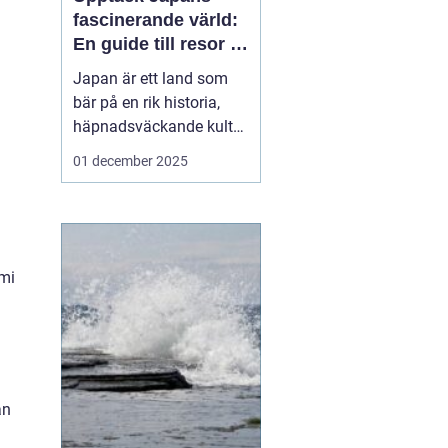
fascinerande värld:
En guide till resor i
japan
Japan är ett land som
bär på en rik historia,
häpnadsväckande kultur
och en unik blandning
01 december 2025
av tradition och
modernitet. Landet
lockar ständigt resenärer
från hela världen som
önskar uppleva allt fr&...
omi
an