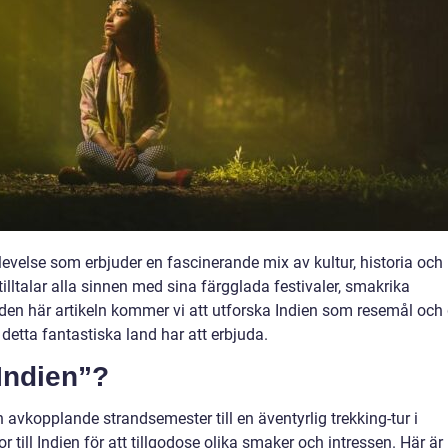
plevelse som erbjuder en fascinerande mix av kultur, historia och
illtalar alla sinnen med sina färgglada festivaler, smakrika
 den här artikeln kommer vi att utforska Indien som resemål och
 detta fantastiska land har att erbjuda.
 Indien”?
en avkopplande strandsemester till en äventyrlig trekking-tur i
r till Indien för att tillgodose olika smaker och intressen. Här är