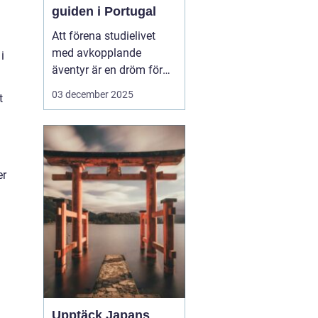
guiden i Portugal
Att förena studielivet
med avkopplande
i
äventyr är en dröm för
många studenter. Att ta
03 december 2025
t
en paus från tentaplugg
för att uppleva magin av
surf, sol och nya möten
kan vara just den
upplevelse som fyller
er
p&ar...
Upptäck Japans