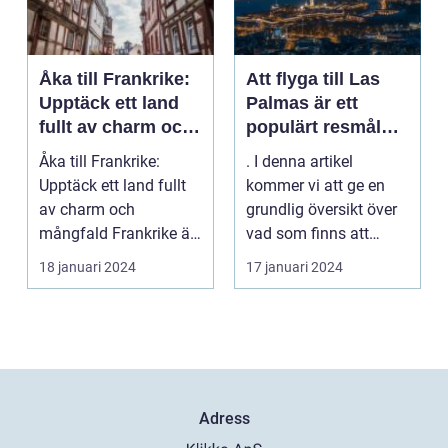
Åka till Frankrike:
Att flyga till Las
Upptäck ett land
Palmas är ett
fullt av charm och
populärt resmål
mångfald
för många
Åka till Frankrike:
. I denna artikel
resenärer, som
Upptäck ett land fullt
kommer vi att ge en
dras till de vackra
av charm och
grundlig översikt över
stränderna, det
mångfald Frankrike är
vad som finns att
behagliga klimatet
ett land som fasciner...
upptäcka när man
18 januari 2024
17 januari 2024
och den
flyg...
avslappnade
atmosfären på
denna spanska ö
Adress