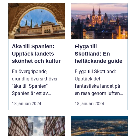
Åka till Spanien:
Flyga till
Upptäck landets
Skottland: En
skönhet och kultur
heltäckande guide
En övergripande,
Flyga till Skottland:
grundlig översikt över
Upptäck det
"åka till Spanien"
fantastiska landet på
Spanien är ett av
en resa genom luften
Europas mest
Introduktion: Att flyg...
18 januari 2024
18 januari 2024
populära ...