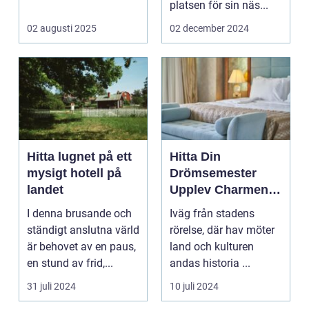
eller...
platsen för sin näs...
02 augusti 2025
02 december 2024
Hitta lugnet på ett
Hitta Din
mysigt hotell på
Drömsemester
landet
Upplev Charmen
med Hotell i
I denna brusande och
Iväg från stadens
Halland
ständigt anslutna värld
rörelse, där hav möter
är behovet av en paus,
land och kulturen
en stund av frid,...
andas historia ...
31 juli 2024
10 juli 2024