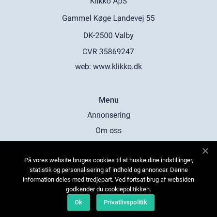
web:
www.klikko.dk
Menu
Annonsering
Om oss
Cookies
På vores website bruges cookies til at huske dine indstillinger,
Kontakta oss
statistik og personalisering af indhold og annoncer. Denne
Sitemap
information deles med tredjepart. Ved fortsat brug af websiden
godkender du cookiepolitikken.
Ok
Privatlivspolitik