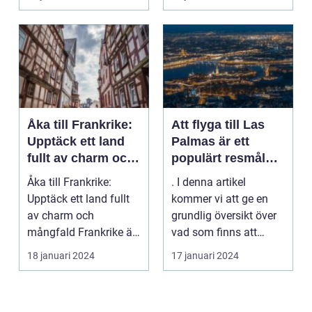
populära ...
Åka till Frankrike:
Att flyga till Las
Upptäck ett land
Palmas är ett
fullt av charm och
populärt resmål
mångfald
för många
Åka till Frankrike:
. I denna artikel
resenärer, som
Upptäck ett land fullt
kommer vi att ge en
dras till de vackra
av charm och
grundlig översikt över
stränderna, det
mångfald Frankrike är
vad som finns att
behagliga klimatet
ett land som fasciner...
upptäcka när man
18 januari 2024
17 januari 2024
och den
flyg...
avslappnade
atmosfären på
denna spanska ö