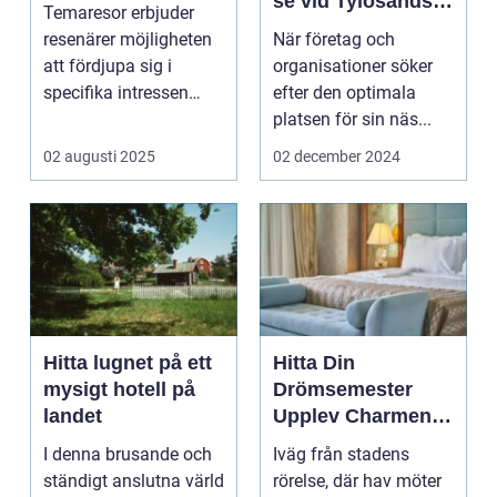
se vid Tylösands
Temaresor erbjuder
Kust
resenärer möjligheten
När företag och
att fördjupa sig i
organisationer söker
specifika intressen
efter den optimala
eller...
platsen för sin näs...
02 augusti 2025
02 december 2024
Hitta lugnet på ett
Hitta Din
mysigt hotell på
Drömsemester
landet
Upplev Charmen
med Hotell i
I denna brusande och
Iväg från stadens
Halland
ständigt anslutna värld
rörelse, där hav möter