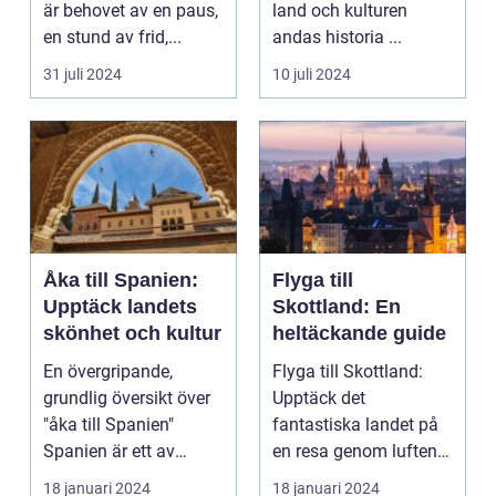
är behovet av en paus,
land och kulturen
en stund av frid,...
andas historia ...
31 juli 2024
10 juli 2024
Åka till Spanien:
Flyga till
Upptäck landets
Skottland: En
skönhet och kultur
heltäckande guide
En övergripande,
Flyga till Skottland:
grundlig översikt över
Upptäck det
"åka till Spanien"
fantastiska landet på
Spanien är ett av
en resa genom luften
Europas mest
Introduktion: Att flyg...
18 januari 2024
18 januari 2024