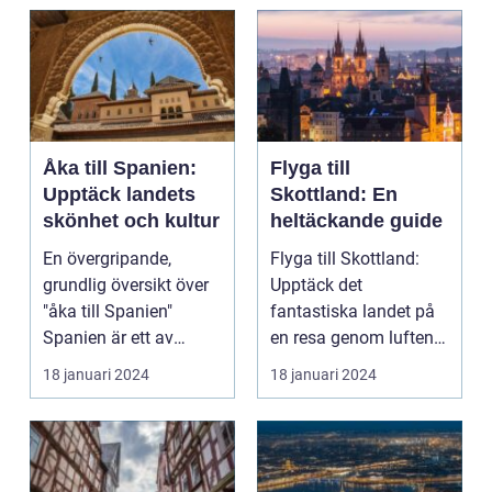
Åka till Spanien:
Flyga till
Upptäck landets
Skottland: En
skönhet och kultur
heltäckande guide
En övergripande,
Flyga till Skottland:
grundlig översikt över
Upptäck det
"åka till Spanien"
fantastiska landet på
Spanien är ett av
en resa genom luften
Europas mest
Introduktion: Att flyg...
18 januari 2024
18 januari 2024
populära ...