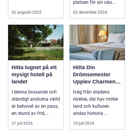
eller...
platsen för sin näs...
02 augusti 2025
02 december 2024
Hitta lugnet på ett
Hitta Din
mysigt hotell på
Drömsemester
landet
Upplev Charmen
med Hotell i
I denna brusande och
Iväg från stadens
Halland
ständigt anslutna värld
rörelse, där hav möter
är behovet av en paus,
land och kulturen
en stund av frid,...
andas historia ...
31 juli 2024
10 juli 2024