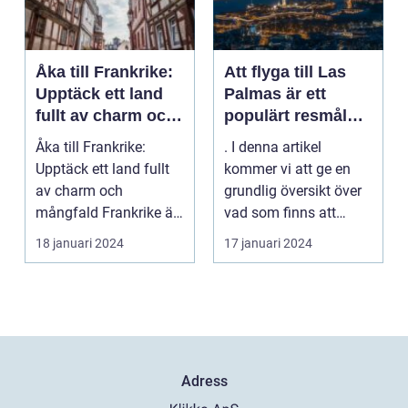
Åka till Frankrike:
Att flyga till Las
Upptäck ett land
Palmas är ett
fullt av charm och
populärt resmål
mångfald
för många
Åka till Frankrike:
. I denna artikel
resenärer, som
Upptäck ett land fullt
kommer vi att ge en
dras till de vackra
av charm och
grundlig översikt över
stränderna, det
mångfald Frankrike är
vad som finns att
behagliga klimatet
ett land som fasciner...
upptäcka när man
18 januari 2024
17 januari 2024
och den
flyg...
avslappnade
atmosfären på
denna spanska ö
Adress