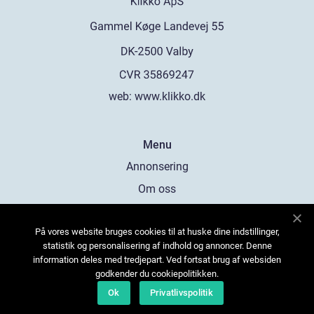
web:
www.klikko.dk
Menu
Annonsering
Om oss
Cookies
På vores website bruges cookies til at huske dine indstillinger,
Kontakta oss
statistik og personalisering af indhold og annoncer. Denne
Sitemap
information deles med tredjepart. Ved fortsat brug af websiden
godkender du cookiepolitikken.
Ok
Privatlivspolitik