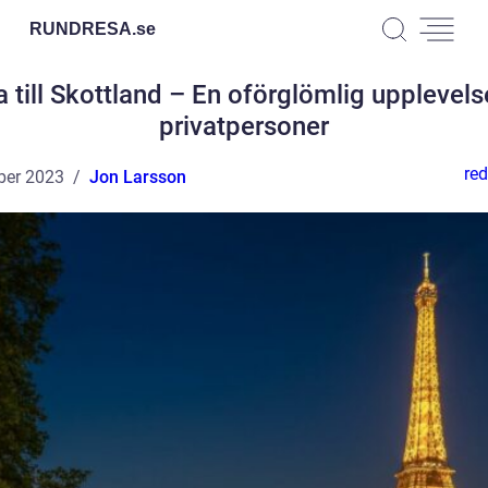
RUNDRESA.
se
 till Skottland – En oförglömlig upplevels
privatpersoner
red
ber 2023
Jon Larsson