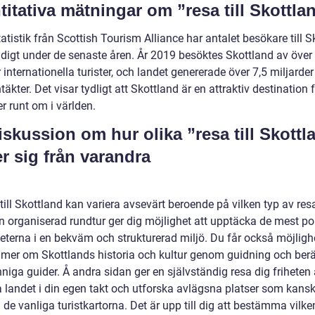
titativa mätningar om ”resa till Skottla
tatistik från Scottish Tourism Alliance har antalet besökare till 
adigt under de senaste åren. År 2019 besöktes Skottland av över
 internationella turister, och landet genererade över 7,5 miljarder
täkter. Det visar tydligt att Skottland är en attraktiv destination 
r runt om i världen.
iskussion om hur olika ”resa till Skottl
er sig från varandra
till Skottland kan variera avsevärt beroende på vilken typ av res
 En organiserad rundtur ger dig möjlighet att upptäcka de mest p
eterna i en bekväm och strukturerad miljö. Du får också möjlighe
g mer om Skottlands historia och kultur genom guidning och berä
niga guider. Å andra sidan ger en självständig resa dig friheten 
a landet i din egen takt och utforska avlägsna platser som kansk
 de vanliga turistkartorna. Det är upp till dig att bestämma vilke