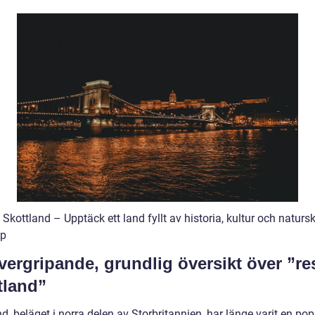
l Skottland – Upptäck ett land fyllt av historia, kultur och natur
ap
ergripande, grundlig översikt över ”resa
tland”
d, beläget i norra delen av Storbritannien, har länge varit en pop