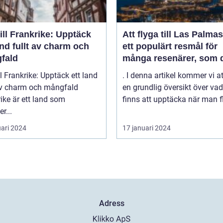
ill Frankrike: Upptäck
Att flyga till Las Palmas
and fullt av charm och
ett populärt resmål för
fald
många resenärer, som 
till de vackra strändern
ll Frankrike: Upptäck ett land
. I denna artikel kommer vi a
behagliga klimatet och
 av charm och mångfald
en grundlig översikt över va
avslappnade atmosfäre
ike är ett land som
finns att upptäcka när man fl
denna spanska ö
r...
uari 2024
17 januari 2024
Adress