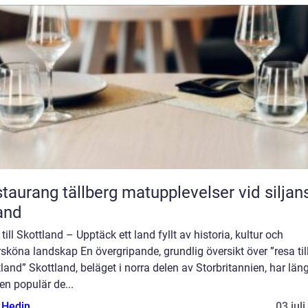
ang tällberg matupplevelser vid siljans
and
till Skottland – Upptäck ett land fyllt av historia, kultur och
sköna landskap En övergripande, grundlig översikt över ”resa til
land” Skottland, beläget i norra delen av Storbritannien, har län
 en populär de...
s Hedin
03 jul