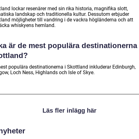
land lockar resenärer med sin rika historia, magnifika slott,
atiska landskap och traditionella kultur. Dessutom erbjuder
land möjligheter till vandring i de vackra högländerna och att
äcka whiskyens hemland.
ka är de mest populära destinationerna 
ottland?
est populära destinationerna i Skottland inkluderar Edinburgh,
gow, Loch Ness, Highlands och Isle of Skye.
Läs fler inlägg här
 nyheter