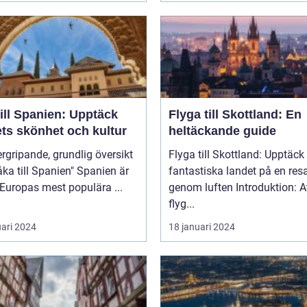
ill Spanien: Upptäck
Flyga till Skottland: En
ets skönhet och kultur
heltäckande guide
rgripande, grundlig översikt
Flyga till Skottland: Upptäck
 till Spanien" Spanien är
fantastiska landet på en res
 Europas mest populära ...
genom luften Introduktion: Att
flyg...
uari 2024
18 januari 2024