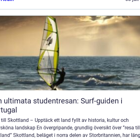
 ultimata studentresan: Surf-guiden i
tugal
till Skottland – Upptäck ett land fyllt av historia, kultur och
sköna landskap En övergripande, grundlig översikt över ”resa til
land” Skottland, beläget i norra delen av Storbritannien, har län