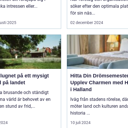
ka intressen eller...
söker efter den optimala pla
för sin näs...
usti 2025
02 december 2024
 lugnet på ett mysigt
Hitta Din Drömsemeste
l på landet
Upplev Charmen med Ho
i Halland
na brusande och ständigt
na värld är behovet av en
Iväg från stadens rörelse, dä
en stund av frid,...
möter land och kulturen and
historia ...
 2024
10 juli 2024