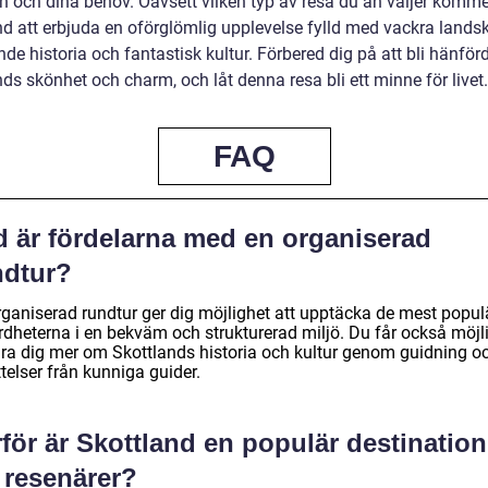
en och dina behov. Oavsett vilken typ av resa du än väljer komme
nd att erbjuda en oförglömlig upplevelse fylld med vackra lands
e historia och fantastisk kultur. Förbered dig på att bli hänför
ds skönhet och charm, och låt denna resa bli ett minne för livet.
FAQ
d är fördelarna med en organiserad
ndtur?
rganiserad rundtur ger dig möjlighet att upptäcka de mest popul
rdheterna i en bekväm och strukturerad miljö. Du får också möjl
lära dig mer om Skottlands historia och kultur genom guidning o
telser från kunniga guider.
för är Skottland en populär destination
 resenärer?