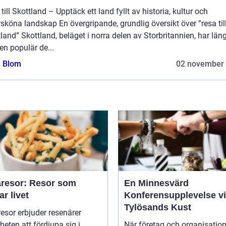
till Skottland – Upptäck ett land fyllt av historia, kultur och
sköna landskap En övergripande, grundlig översikt över ”resa til
land” Skottland, beläget i norra delen av Storbritannien, har län
 en populär de...
a Blom
02 november
resor: Resor som
En Minnesvärd
ar livet
Konferensupplevelse v
Tylösands Kust
sor erbjuder resenärer
heten att fördjupa sig i
När företag och organisation