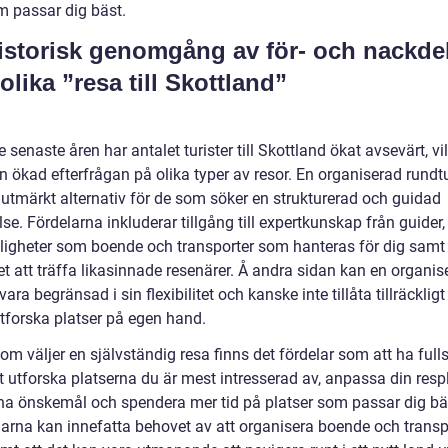
m passar dig bäst.
istorisk genomgång av för- och nackde
lika ”resa till Skottland”
 senaste åren har antalet turister till Skottland ökat avsevärt, vi
l en ökad efterfrågan på olika typer av resor. En organiserad rundt
 utmärkt alternativ för de som söker en strukturerad och guidad
se. Fördelarna inkluderar tillgång till expertkunskap från guider,
igheter som boende och transporter som hanteras för dig samt
t att träffa likasinnade resenärer. Å andra sidan kan en organis
vara begränsad i sin flexibilitet och kanske inte tillåta tillräcklig
utforska platser på egen hand.
om väljer en självständig resa finns det fördelar som att ha full
tt utforska platserna du är mest intresserad av, anpassa din resp
na önskemål och spendera mer tid på platser som passar dig bä
arna kan innefatta behovet av att organisera boende och transp