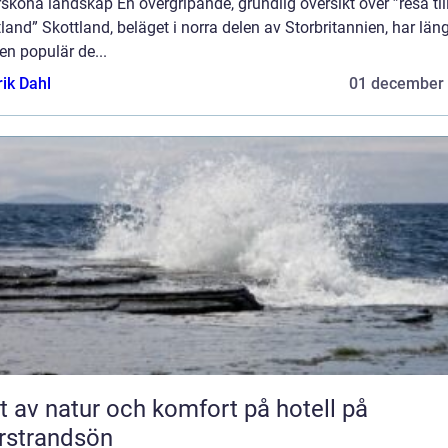
sköna landskap En övergripande, grundlig översikt över ”resa til
land” Skottland, beläget i norra delen av Storbritannien, har län
 en populär de...
rik Dahl
01 december
t av natur och komfort på hotell på
rstrandsön