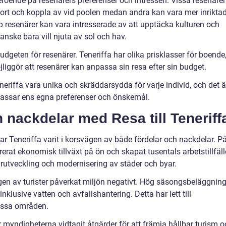
 beroende på resenärers preferenser och intressen. Vissa resenärer
esort och koppla av vid poolen medan andra kan vara mer inrikta
pp resenärer kan vara intresserade av att upptäcka kulturen och
nske bara vill njuta av sol och hav.
dgeten för resenärer. Teneriffa har olika prisklasser för boende
öjliggör att resenärer kan anpassa sin resa efter sin budget.
eriffa vara unika och skräddarsydda för varje individ, och det ä
m passar ens egna preferenser och önskemål.
h nackdelar med Resa till Teneriff
r Teneriffa varit i korsvägen av både fördelar och nackdelar. P
erat ekonomisk tillväxt på ön och skapat tusentals arbetstillfäll
turutveckling och modernisering av städer och byar.
en av turister påverkat miljön negativt. Hög säsongsbeläggnin
, inklusive vatten och avfallshantering. Detta har lett till
vissa områden.
 myndigheterna vidtagit åtgärder för att främja hållbar turism o