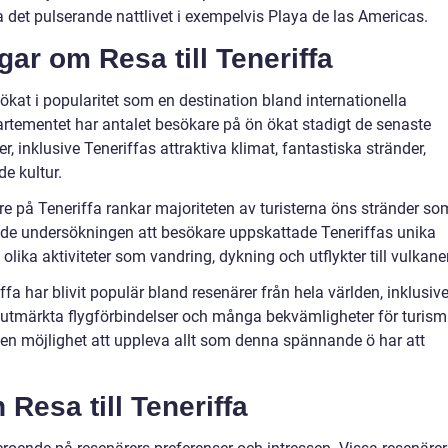
det pulserande nattlivet i exempelvis Playa de las Americas.
gar om Resa till Teneriffa
t ökat i popularitet som en destination bland internationella
partementet har antalet besökare på ön ökat stadigt de senaste
, inklusive Teneriffas attraktiva klimat, fantastiska stränder,
e kultur.
e på Teneriffa rankar majoriteten av turisterna öns stränder so
sade undersökningen att besökare uppskattade Teneriffas unika
olika aktiviteter som vandring, dykning och utflykter till vulkaner
iffa har blivit populär bland resenärer från hela världen, inklusiv
utmärkta flygförbindelser och många bekvämligheter för turism
lden möjlighet att uppleva allt som denna spännande ö har att
 Resa till Teneriffa