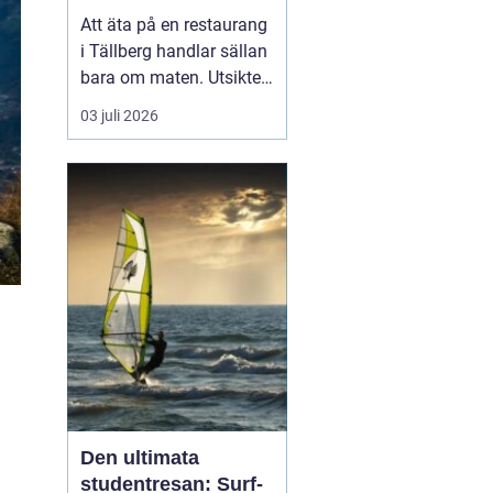
Att äta på en restaurang
i Tällberg handlar sällan
bara om maten. Utsikten
över Siljan, de faluröda
03 juli 2026
gårdarna och den tydliga
närvaron av dalakultur
gör varje måltid till en
helhetsupplevelse.
Samtidigt har byn
utvecklats till ett litet
kulinariskt na...
n
Den ultimata
studentresan: Surf-