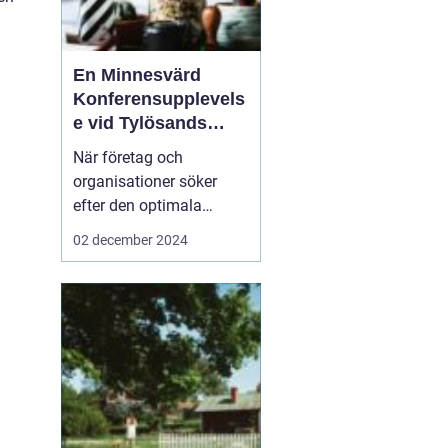
En Minnesvärd
Konferensupplevels
e vid Tylösands
Kust
När företag och
organisationer söker
efter den optimala
platsen för sin nästa
02 december 2024
konferens Halmstad
är
det inte bara
faciliteternas kvalitet s...