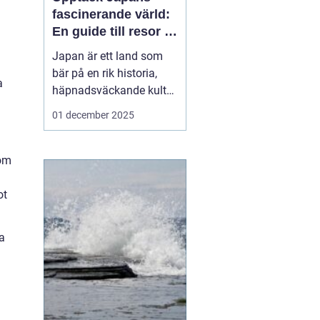
fascinerande värld:
En guide till resor i
japan
Japan är ett land som
bär på en rik historia,
a
häpnadsväckande kultur
och en unik blandning
01 december 2025
av tradition och
modernitet. Landet
lockar ständigt resenärer
som
från hela världen som
önskar uppleva allt fr&...
ot
la