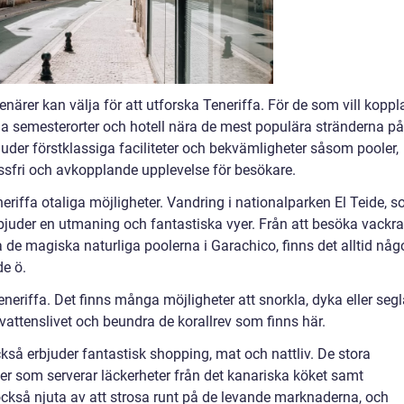
enärer kan välja för att utforska Teneriffa. För de som vill koppl
iga semesterorter och hotell nära de mest populära stränderna på
der förstklassiga faciliteter och bekvämligheter såsom pooler,
essfri och avkopplande upplevelse för besökare.
neriffa otaliga möjligheter. Vandring i nationalparken El Teide, 
bjuder en utmaning och fantastiska vyer. Från att besöka vackra
 de magiska naturliga poolerna i Garachico, finns det alltid någ
e ö.
eneriffa. Det finns många möjligheter att snorkla, dyka eller seg
rvattenslivet och beundra de korallrev som finns här.
ckså erbjuder fantastisk shopping, mat och nattliv. De stora
ger som serverar läckerheter från det kanariska köket samt
 också njuta av att strosa runt på de levande marknaderna, och