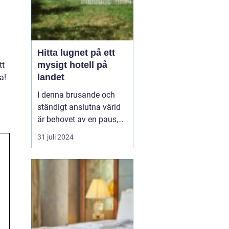
Hitta lugnet på ett
mysigt hotell på
tt
landet
a!
I denna brusande och
ständigt anslutna värld
är behovet av en paus,
en stund av frid, större
31 juli 2024
än någonsin, ett
mysigt
hotell på landet
. ...