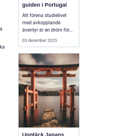
guiden i Portugal
Att förena studielivet
med avkopplande
ka
äventyr är en dröm för
många studenter. Att ta
03 december 2025
en paus från tentaplugg
ska
för att uppleva magin av
surf, sol och nya möten
kan vara just den
upplevelse som fyller
p&ar...
Upptäck Japans