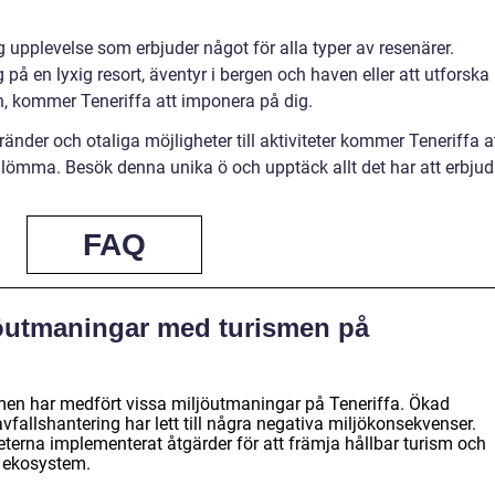
ig upplevelse som erbjuder något för alla typer av resenärer.
på en lyxig resort, äventyr i bergen och haven eller att utforska
n, kommer Teneriffa att imponera på dig.
ränder och otaliga möjligheter till aktiviteter kommer Teneriffa a
glömma. Besök denna unika ö och upptäck allt det har att erbjud
FAQ
jöutmaningar med turismen på
smen har medfört vissa miljöutmaningar på Teneriffa. Ökad
vfallshantering har lett till några negativa miljökonsekvenser.
eterna implementerat åtgärder för att främja hållbar turism och
 ekosystem.