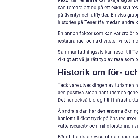
Resor till Teneriffa kan skilja sig åt
kan föredra att bo på ett exklusivt r
på äventyr och utflykter. En viss gru
historien på Teneriffa medan andra ka
En annan faktor som kan variera är bu
restauranger och aktiviteter, vilket m
Sammanfattningsvis kan resor till Ten
viktigt att välja rätt typ av resa so
Historik om för- oc
Tack vare utvecklingen av turismen ha
den positiva sidan har turismen gener
Det har också bidragit till infrastruk
Å andra sidan har den enorma ökning
har lett till ökat tryck på öns resurser
vattenscarcity och miljöförstöring i 
För att hantera dessa utmaningar har