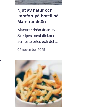
Njut av natur och
komfort på hotell på
Marstrandsön
Marstrandsön är en av
Sveriges mest älskade
semesterorter, och det är
inte svårt att förstå
m
02 november 2025
varför. Med sin unika
kombination av historia,
.
naturskönhet och
e
modern komfort,
erbjuder denna ö en
perfek...