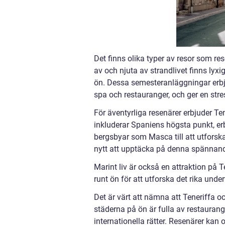
Det finns olika typer av resor som res
av och njuta av strandlivet finns lyx
ön. Dessa semesteranläggningar erbju
spa och restauranger, och ger en str
För äventyrliga resenärer erbjuder Te
inkluderar Spaniens högsta punkt, er
bergsbyar som Masca till att utforska
nytt att upptäcka på denna spännand
Marint liv är också en attraktion på T
runt ön för att utforska det rika unde
Det är värt att nämna att Teneriffa o
städerna på ön är fulla av restauran
internationella rätter. Resenärer kan