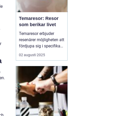
de
Temaresor: Resor
som berikar livet
,
Temaresor erbjuder
resenärer möjligheten att
r
fördjupa sig i specifika
intressen eller hobbyer,
02 augusti 2025
vilket gör resan mer
a
meningsfull och
berikande. Temaresor
å
kan innefatta allt från
en.
kulinariska äventyr till
historiska expedi...
g
ch