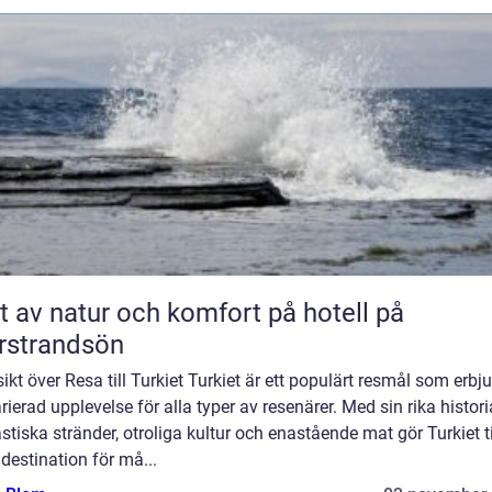
t av natur och komfort på hotell på
rstrandsön
ikt över Resa till Turkiet Turkiet är ett populärt resmål som erbj
rierad upplevelse för alla typer av resenärer. Med sin rika histori
stiska stränder, otroliga kultur och enastående mat gör Turkiet ti
estination för må...