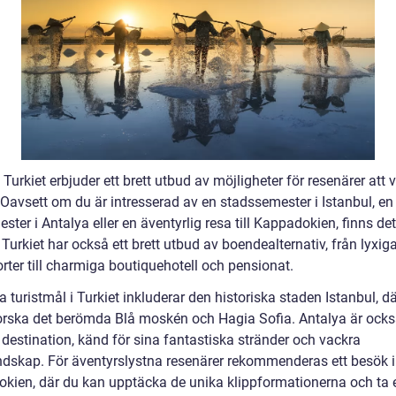
l Turkiet erbjuder ett brett utbud av möjligheter för resenärer att v
 Oavsett om du är intresserad av en stadssemester i Istanbul, en
ter i Antalya eller en äventyrlig resa till Kappadokien, finns de
. Turkiet har också ett brett utbud av boendealternativ, från lyxiga
rter till charmiga boutiquehotell och pensionat.
 turistmål i Turkiet inkluderar den historiska staden Istanbul, d
orska det berömda Blå moskén och Hagia Sofia. Antalya är ocks
 destination, känd för sina fantastiska stränder och vackra
ndskap. För äventyrslystna resenärer rekommenderas ett besök i
kien, där du kan upptäcka de unika klippformationerna och ta 