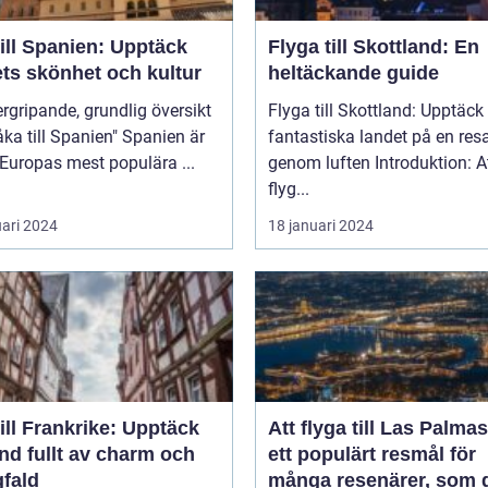
ill Spanien: Upptäck
Flyga till Skottland: En
ets skönhet och kultur
heltäckande guide
rgripande, grundlig översikt
Flyga till Skottland: Upptäck
 till Spanien" Spanien är
fantastiska landet på en res
 Europas mest populära ...
genom luften Introduktion: Att
flyg...
uari 2024
18 januari 2024
ill Frankrike: Upptäck
Att flyga till Las Palmas
and fullt av charm och
ett populärt resmål för
fald
många resenärer, som 