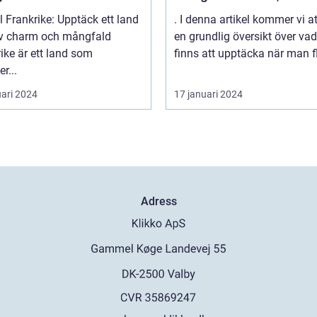
till de vackra strändern
ll Frankrike: Upptäck ett land
. I denna artikel kommer vi a
behagliga klimatet och
 av charm och mångfald
en grundlig översikt över va
avslappnade atmosfäre
ike är ett land som
finns att upptäcka när man fl
denna spanska ö
r...
uari 2024
17 januari 2024
Adress