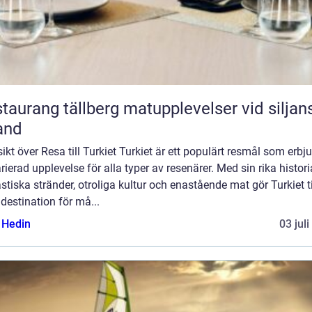
ang tällberg matupplevelser vid siljans
and
ikt över Resa till Turkiet Turkiet är ett populärt resmål som erbj
rierad upplevelse för alla typer av resenärer. Med sin rika histori
stiska stränder, otroliga kultur och enastående mat gör Turkiet ti
estination för må...
s Hedin
03 jul