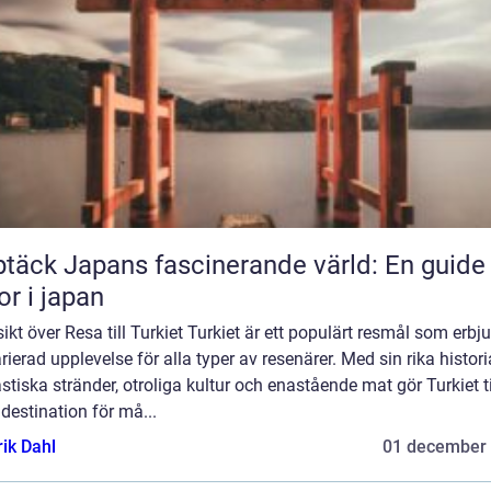
täck Japans fascinerande värld: En guide t
or i japan
ikt över Resa till Turkiet Turkiet är ett populärt resmål som erbj
rierad upplevelse för alla typer av resenärer. Med sin rika histori
stiska stränder, otroliga kultur och enastående mat gör Turkiet ti
estination för må...
rik Dahl
01 december