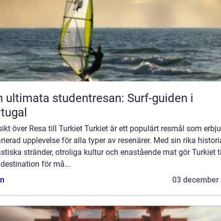
 ultimata studentresan: Surf-guiden i
tugal
ikt över Resa till Turkiet Turkiet är ett populärt resmål som erbj
rierad upplevelse för alla typer av resenärer. Med sin rika histori
stiska stränder, otroliga kultur och enastående mat gör Turkiet ti
estination för må...
n
03 december