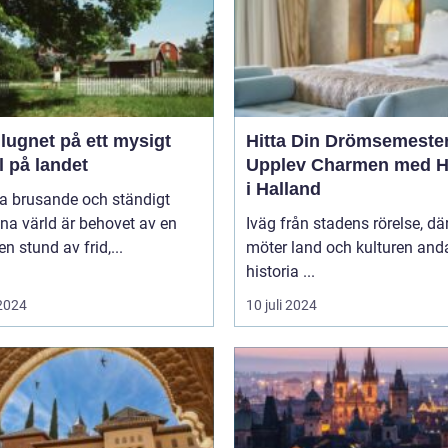
 lugnet på ett mysigt
Hitta Din Drömsemeste
l på landet
Upplev Charmen med Ho
i Halland
na brusande och ständigt
na värld är behovet av en
Iväg från stadens rörelse, dä
en stund av frid,...
möter land och kulturen and
historia ...
 2024
10 juli 2024