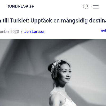
RUNDRESA.
se
 till Turkiet: Upptäck en mångsidig destin
red
ember 2023
Jon Larsson