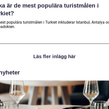
ka är de mest populära turistmålen i
kiet?
st populära turistmålen i Turkiet inkluderar Istanbul, Antalya o
adokien.
Läs fler inlägg här
 nyheter