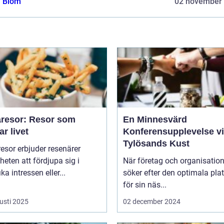
a Blom
02 november
resor: Resor som
En Minnesvärd
ar livet
Konferensupplevelse v
Tylösands Kust
sor erbjuder resenärer
heten att fördjupa sig i
När företag och organisation
ka intressen eller...
söker efter den optimala pla
för sin näs...
usti 2025
02 december 2024