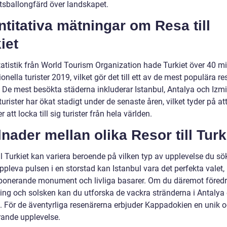
tsballongfärd över landskapet.
titativa mätningar om Resa till
iet
tatistik från World Tourism Organization hade Turkiet över 40 mi
ionella turister 2019, vilket gör det till ett av de mest populära re
. De mest besökta städerna inkluderar Istanbul, Antalya och Izmi
turister har ökat stadigt under de senaste åren, vilket tyder på att
er att locka till sig turister från hela världen.
lnader mellan olika Resor till Turk
ll Turkiet kan variera beroende på vilken typ av upplevelse du s
uppleva pulsen i en storstad kan Istanbul vara det perfekta valet
ponerande monument och livliga basarer. Om du däremot föredr
ing och solsken kan du utforska de vackra stränderna i Antalya e
 För de äventyrliga resenärerna erbjuder Kappadokien en unik 
rande upplevelse.