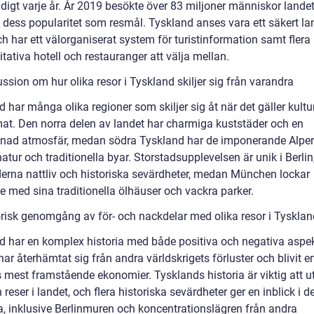
digt varje år. År 2019 besökte över 83 miljoner människor landet,
å dess popularitet som resmål. Tyskland anses vara ett säkert la
ch har ett välorganiserat system för turistinformation samt flera
tativa hotell och restauranger att välja mellan.
ssion om hur olika resor i Tyskland skiljer sig från varandra
 har många olika regioner som skiljer sig åt när det gäller kultur
mat. Den norra delen av landet har charmiga kuststäder och en
nad atmosfär, medan södra Tyskland har de imponerande Alper
atur och traditionella byar. Storstadsupplevelsen är unik i Berli
derna nattliv och historiska sevärdheter, medan München lockar
e med sina traditionella ölhäuser och vackra parker.
orisk genomgång av för- och nackdelar med olika resor i Tysklan
d har en komplex historia med både positiva och negativa aspek
ar återhämtat sig från andra världskrigets förluster och blivit e
 mest framstående ekonomier. Tysklands historia är viktig att u
reser i landet, och flera historiska sevärdheter ger en inblick i d
na, inklusive Berlinmuren och koncentrationslägren från andra