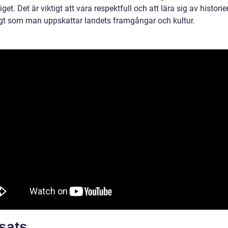
iget. Det är viktigt att vara respektfull och att lära sig av historie
gt som man uppskattar landets framgångar och kultur.
sats