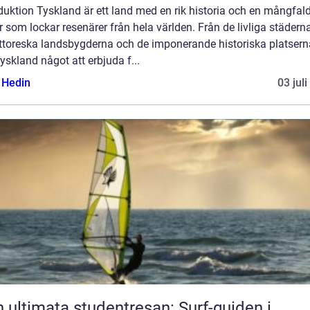
duktion Tyskland är ett land med en rik historia och en mångfal
r som lockar resenärer från hela världen. Från de livliga städerna 
ittoreska landsbygderna och de imponerande historiska platsern
yskland något att erbjuda f...
s Hedin
03 jul
 ultimata studentresan: Surf-guiden i