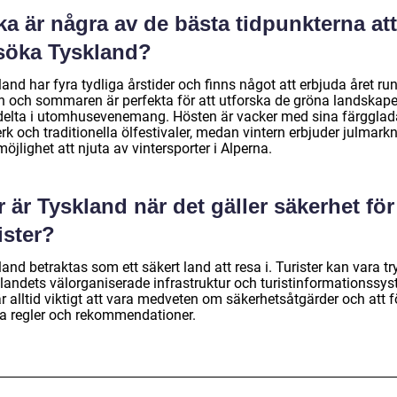
ka är några av de bästa tidpunkterna att
söka Tyskland?
and har fyra tydliga årstider och finns något att erbjuda året run
n och sommaren är perfekta för att utforska de gröna landskap
delta i utomhusevenemang. Hösten är vacker med sina färgglad
rk och traditionella ölfestivaler, medan vintern erbjuder julmark
öjlighet att njuta av vintersporter i Alperna.
 är Tyskland när det gäller säkerhet för
ister?
and betraktas som ett säkert land att resa i. Turister kan vara t
landets välorganiserade infrastruktur och turistinformationssys
r alltid viktigt att vara medveten om säkerhetsåtgärder och att f
la regler och rekommendationer.