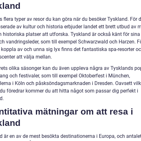
kland
ns flera typer av resor du kan göra när du besöker Tyskland. För
sserade av kultur och historia erbjuder landet ett brett utbud av 
h historiska platser att utforska. Tyskland är också känt för sin
och vandringsleder, som till exempel Schwarzwald och Harzen. F
 koppla av och unna sig lyx finns det fantastiska spa-resorter o
center att välja mellan.
rets olika säsonger kan du även uppleva några av Tysklands po
ng och festivaler, som till exempel Oktoberfest i München,
lerna i Köln och påsksöndagsmarknaden i Dresden. Oavsett vilk
 du föredrar kommer du att hitta något som passar dig perfekt i
d.
titativa mätningar om att resa i
kland
 är en av de mest besökta destinationerna i Europa, och antalet 