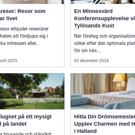
resor: Resor som
En Minnesvärd
ar livet
Konferensupplevelse v
Tylösands Kust
sor erbjuder resenärer
heten att fördjupa sig i
När företag och organisation
ka intressen eller...
söker efter den optimala pla
för sin näs...
usti 2025
02 december 2024
 lugnet på ett mysigt
Hitta Din Drömsemeste
l på landet
Upplev Charmen med Ho
i Halland
na brusande och ständigt