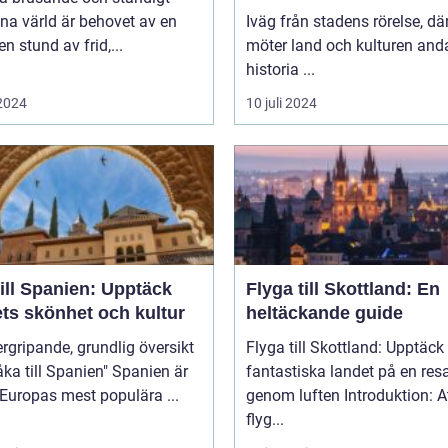
na värld är behovet av en
Iväg från stadens rörelse, dä
en stund av frid,...
möter land och kulturen and
historia ...
 2024
10 juli 2024
ill Spanien: Upptäck
Flyga till Skottland: En
ets skönhet och kultur
heltäckande guide
rgripande, grundlig översikt
Flyga till Skottland: Upptäck
 till Spanien" Spanien är
fantastiska landet på en res
 Europas mest populära ...
genom luften Introduktion: Att
flyg...