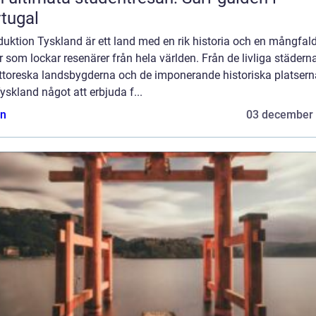
tugal
duktion Tyskland är ett land med en rik historia och en mångfal
r som lockar resenärer från hela världen. Från de livliga städerna 
ittoreska landsbygderna och de imponerande historiska platsern
yskland något att erbjuda f...
n
03 december