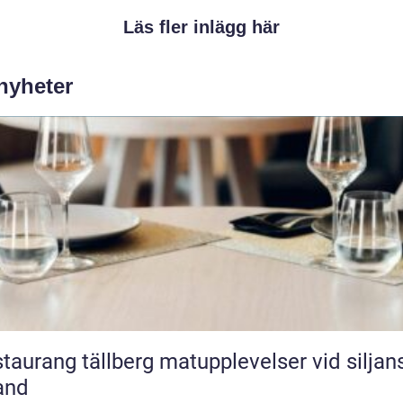
Läs fler inlägg här
 nyheter
ang tällberg matupplevelser vid siljans
and