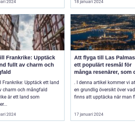
uari 2024
18 januari 2024
ill Frankrike: Upptäck
Att flyga till Las Palmas
and fullt av charm och
ett populärt resmål för
fald
många resenärer, som 
till de vackra strändern
ll Frankrike: Upptäck ett land
. I denna artikel kommer vi a
behagliga klimatet och
 av charm och mångfald
en grundlig översikt över va
avslappnade atmosfäre
ike är ett land som
finns att upptäcka när man fl
denna spanska ö
r...
uari 2024
17 januari 2024