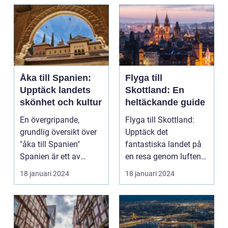
Åka till Spanien:
Flyga till
Upptäck landets
Skottland: En
skönhet och kultur
heltäckande guide
En övergripande,
Flyga till Skottland:
grundlig översikt över
Upptäck det
"åka till Spanien"
fantastiska landet på
Spanien är ett av
en resa genom luften
Europas mest
Introduktion: Att flyg...
18 januari 2024
18 januari 2024
populära ...