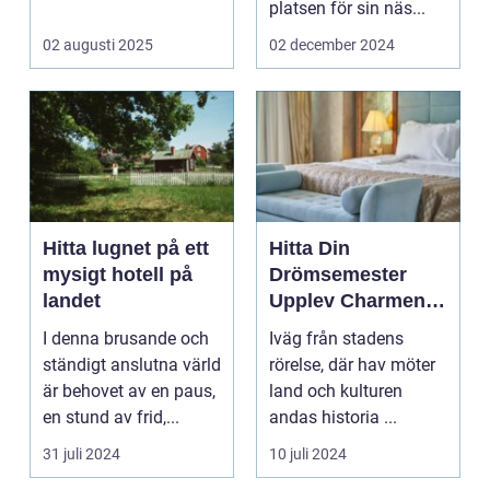
eller...
platsen för sin näs...
02 augusti 2025
02 december 2024
Hitta lugnet på ett
Hitta Din
mysigt hotell på
Drömsemester
landet
Upplev Charmen
med Hotell i
I denna brusande och
Iväg från stadens
Halland
ständigt anslutna värld
rörelse, där hav möter
är behovet av en paus,
land och kulturen
en stund av frid,...
andas historia ...
31 juli 2024
10 juli 2024