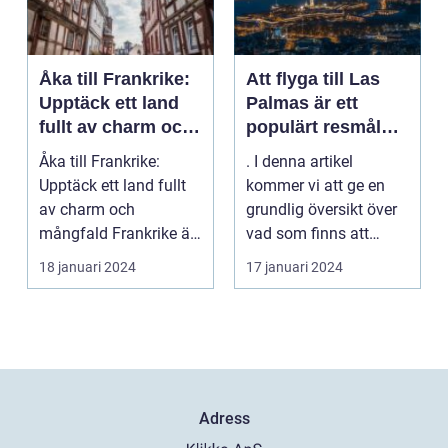
Åka till Frankrike:
Att flyga till Las
Upptäck ett land
Palmas är ett
fullt av charm och
populärt resmål
mångfald
för många
Åka till Frankrike:
. I denna artikel
resenärer, som
Upptäck ett land fullt
kommer vi att ge en
dras till de vackra
av charm och
grundlig översikt över
stränderna, det
mångfald Frankrike är
vad som finns att
behagliga klimatet
ett land som fasciner...
upptäcka när man
18 januari 2024
17 januari 2024
och den
flyg...
avslappnade
atmosfären på
denna spanska ö
Adress