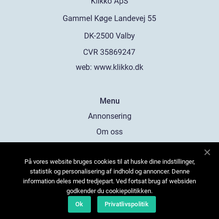
web:
www.klikko.dk
Menu
Annonsering
Om oss
Cookies
På vores website bruges cookies til at huske dine indstillinger,
Kontakta oss
statistik og personalisering af indhold og annoncer. Denne
Sitemap
information deles med tredjepart. Ved fortsat brug af websiden
godkender du cookiepolitikken.
Ok
Privatlivspolitik