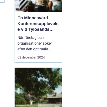
n
En Minnesvärd
Konferensupplevels
e vid Tylösands
Kust
När företag och
organisationer söker
efter den optimala
platsen för sin nästa
02 december 2024
konferens Halmstad
är
det inte bara
faciliteternas kvalitet s...