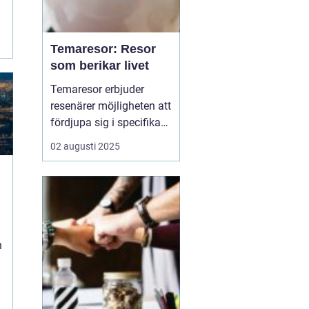
Temaresor: Resor
som berikar livet
Temaresor erbjuder
resenärer möjligheten att
fördjupa sig i specifika
intressen eller hobbyer,
02 augusti 2025
vilket gör resan mer
meningsfull och
berikande. Temaresor
kan innefatta allt från
kulinariska äventyr till
historiska expedi...
n