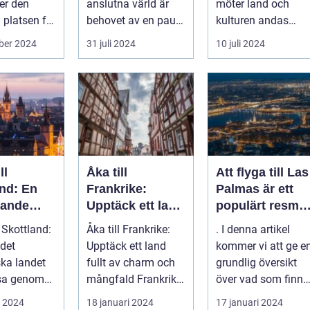
ter den
anslutna värld är
möter land och
 platsen för
behovet av en paus,
kulturen andas
.
en stund av frid,...
historia ...
ber 2024
31 juli 2024
10 juli 2024
ll
Åka till
Att flyga till Las
and: En
Frankrike:
Palmas är ett
kande
Upptäck ett land
populärt resmål
fullt av charm
för många
l Skottland:
Åka till Frankrike:
. I denna artikel
och mångfald
resenärer, som
det
Upptäck ett land
kommer vi att ge e
dras till de
ska landet
fullt av charm och
grundlig översikt
vackra
esa genom
mångfald Frankrike
över vad som finns
stränderna, det
är ett land som
att upptäcka när
i 2024
18 januari 2024
17 januari 2024
behagliga