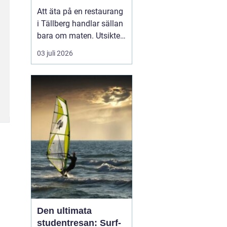
Att äta på en restaurang
i Tällberg handlar sällan
bara om maten. Utsikten
över Siljan, de faluröda
03 juli 2026
gårdarna och den tydliga
närvaron av dalakultur
gör varje måltid till en
helhetsupplevelse.
Samtidigt har byn
utvecklats till ett litet
kulinariskt na...
Den ultimata
studentresan: Surf-