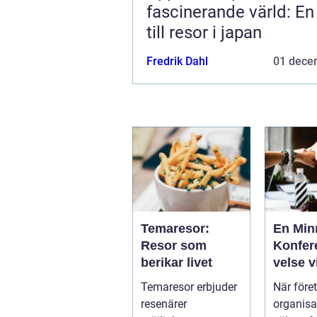
fascinerande värld: En
till resor i japan
Fredrik Dahl
01 dece
Temaresor:
En Min
Resor som
Konfer
berikar livet
velse v
Tylösa
Temaresor erbjuder
När före
resenärer
organisa