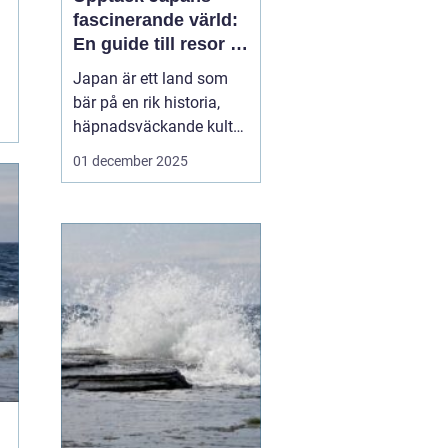
fascinerande värld:
En guide till resor i
japan
Japan är ett land som
bär på en rik historia,
häpnadsväckande kultur
och en unik blandning
01 december 2025
av tradition och
modernitet. Landet
lockar ständigt resenärer
från hela världen som
önskar uppleva allt fr&...