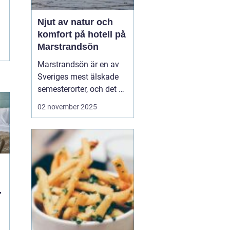
Njut av natur och
komfort på hotell på
Marstrandsön
Marstrandsön är en av
Sveriges mest älskade
semesterorter, och det är
inte svårt att förstå
02 november 2025
varför. Med sin unika
kombination av historia,
naturskönhet och
modern komfort,
erbjuder denna ö en
perfek...
n