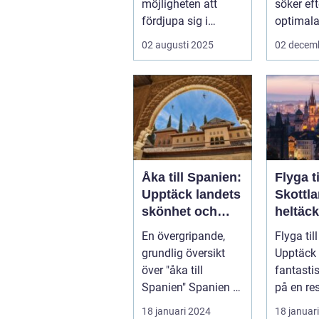
möjligheten att
söker ef
fördjupa sig i
optimala
specifika intressen
sin näs..
02 augusti 2025
02 decem
eller...
Åka till Spanien:
Flyga ti
Upptäck landets
Skottl
skönhet och
heltäc
kultur
guide
En övergripande,
Flyga til
grundlig översikt
Upptäck 
över "åka till
fantasti
Spanien" Spanien är
på en r
ett av Europas mest
luften Introduktion:
18 januari 2024
18 januar