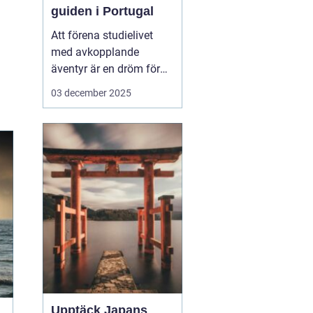
guiden i Portugal
Att förena studielivet
med avkopplande
äventyr är en dröm för
många studenter. Att ta
03 december 2025
en paus från tentaplugg
för att uppleva magin av
surf, sol och nya möten
kan vara just den
upplevelse som fyller
p&ar...
Upptäck Japans