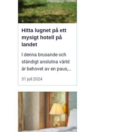
Hitta lugnet på ett
mysigt hotell på
landet
I denna brusande och
ständigt anslutna värld
är behovet av en paus,
en stund av frid, större
31 juli 2024
än någonsin, ett
mysigt
hotell på landet
. ...