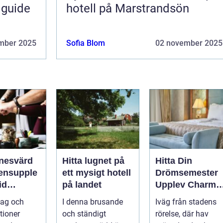
 guide
hotell på Marstrandsön
mber 2025
Sofia Blom
02 november 2025
nesvärd
Hitta lugnet på
Hitta Din
ensupple
ett mysigt hotell
Drömsemester
id
på landet
Upplev Charme
nds Kust
med Hotell i
tag och
I denna brusande
Iväg från stadens
Halland
tioner
och ständigt
rörelse, där hav