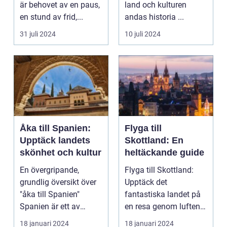
är behovet av en paus,
land och kulturen
en stund av frid,...
andas historia ...
31 juli 2024
10 juli 2024
Åka till Spanien:
Flyga till
Upptäck landets
Skottland: En
skönhet och kultur
heltäckande guide
En övergripande,
Flyga till Skottland:
grundlig översikt över
Upptäck det
"åka till Spanien"
fantastiska landet på
Spanien är ett av
en resa genom luften
Europas mest
Introduktion: Att flyg...
18 januari 2024
18 januari 2024