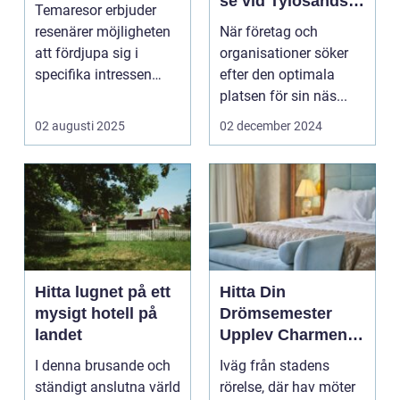
se vid Tylösands
Temaresor erbjuder
Kust
resenärer möjligheten
När företag och
att fördjupa sig i
organisationer söker
specifika intressen
efter den optimala
eller...
platsen för sin näs...
02 augusti 2025
02 december 2024
Hitta lugnet på ett
Hitta Din
mysigt hotell på
Drömsemester
landet
Upplev Charmen
med Hotell i
I denna brusande och
Iväg från stadens
Halland
ständigt anslutna värld
rörelse, där hav möter