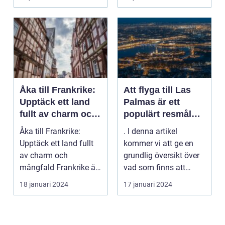
populära ...
Åka till Frankrike:
Att flyga till Las
Upptäck ett land
Palmas är ett
fullt av charm och
populärt resmål
mångfald
för många
Åka till Frankrike:
. I denna artikel
resenärer, som
Upptäck ett land fullt
kommer vi att ge en
dras till de vackra
av charm och
grundlig översikt över
stränderna, det
mångfald Frankrike är
vad som finns att
behagliga klimatet
ett land som fasciner...
upptäcka när man
18 januari 2024
17 januari 2024
och den
flyg...
avslappnade
atmosfären på
denna spanska ö