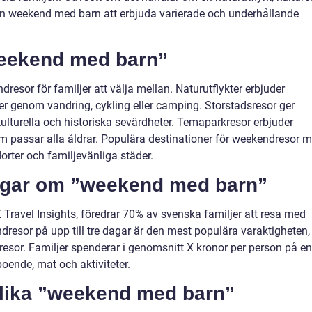
 en weekend med barn att erbjuda varierade och underhållande
weekend med barn”
dresor för familjer att välja mellan. Naturutflykter erbjuder
er genom vandring, cykling eller camping. Storstadsresor ger
kulturella och historiska sevärdheter. Temaparkresor erbjuder
m passar alla åldrar. Populära destinationer för weekendresor 
dorter och familjevänliga städer.
ingar om ”weekend med barn”
 Travel Insights, föredrar 70% av svenska familjer att resa med
dresor på upp till tre dagar är den mest populära varaktigheten,
resor. Familjer spenderar i genomsnitt X kronor per person på en
oende, mat och aktiviteter.
olika ”weekend med barn”