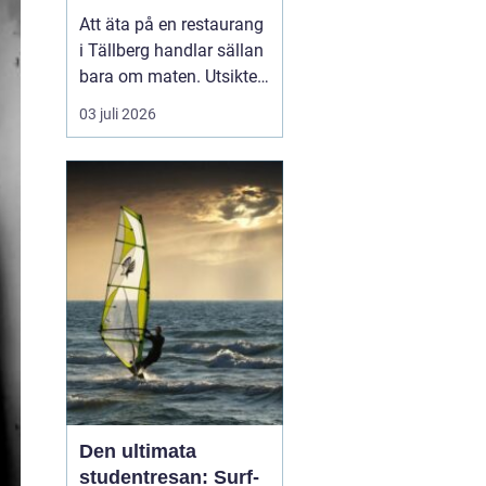
Att äta på en restaurang
i Tällberg handlar sällan
bara om maten. Utsikten
över Siljan, de faluröda
03 juli 2026
gårdarna och den tydliga
närvaron av dalakultur
gör varje måltid till en
helhetsupplevelse.
Samtidigt har byn
utvecklats till ett litet
kulinariskt na...
Den ultimata
studentresan: Surf-