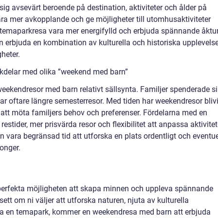
ig avsevärt beroende på destination, aktiviteter och ålder på
ra mer avkopplande och ge möjligheter till utomhusaktiviteter
 temaparkresa vara mer energifylld och erbjuda spännande åktu
n erbjuda en kombination av kulturella och historiska upplevelse
heter.
ckdelar med olika ”weekend med barn”
eekendresor med barn relativt sällsynta. Familjer spenderade s
ar oftare längre semesterresor. Med tiden har weekendresor blivi
 att möta familjers behov och preferenser. Fördelarna med en
stider, mer prisvärda resor och flexibilitet att anpassa aktivitet
n vara begränsad tid att utforska en plats ordentligt och eventue
onger.
erfekta möjligheten att skapa minnen och uppleva spännande
tt om ni väljer att utforska naturen, njuta av kulturella
rska en temapark, kommer en weekendresa med barn att erbjuda