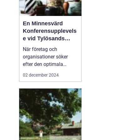
En Minnesvärd
Konferensupplevels
e vid Tylösands
Kust
När företag och
organisationer söker
efter den optimala
platsen för sin nästa
02 december 2024
konferens Halmstad
är
det inte bara
faciliteternas kvalitet s...