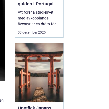
guiden i Portugal
Att förena studielivet
med avkopplande
äventyr är en dröm för
många studenter. Att ta
03 december 2025
en paus från tentaplugg
för att uppleva magin av
surf, sol och nya möten
kan vara just den
upplevelse som fyller
p&ar...
en.
Upptäck Japans