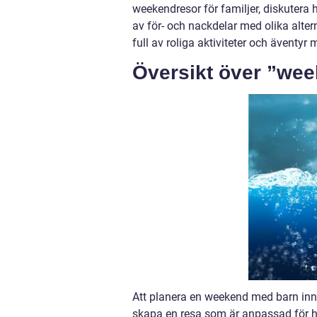
weekendresor för familjer, diskutera 
av för- och nackdelar med olika alter
full av roliga aktiviteter och äventyr
Översikt över ”we
Att planera en weekend med barn inneb
skapa en resa som är anpassad för he