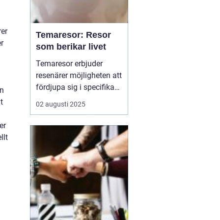
rer
Temaresor: Resor
r
som berikar livet
Temaresor erbjuder
resenärer möjligheten att
fördjupa sig i specifika
in
intressen eller hobbyer,
t
02 augusti 2025
vilket gör resan mer
meningsfull och
er
berikande. Temaresor
llt
kan innefatta allt från
kulinariska äventyr till
historiska expedi...