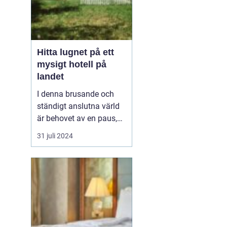
Hitta lugnet på ett
mysigt hotell på
landet
I denna brusande och
ständigt anslutna värld
är behovet av en paus,
en stund av frid, större
31 juli 2024
än någonsin, ett
mysigt
hotell på landet
. ...