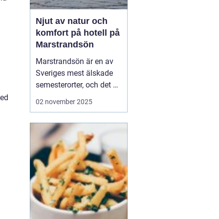
Njut av natur och
komfort på hotell på
Marstrandsön
Marstrandsön är en av
Sveriges mest älskade
semesterorter, och det är
inte svårt att förstå
med
02 november 2025
varför. Med sin unika
kombination av historia,
naturskönhet och
modern komfort,
erbjuder denna ö en
perfek...