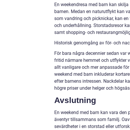
En weekendresa med barn kan skilja s
barnen. Medan en naturutflykt kan va
som vandring och picknickar, kan en
och underhållning. Storstadsresor ka
samt shopping- och restaurangmöjlig
Historisk genomgång av för- och na
För bara några decennier sedan var w
fritid närmare hemmet och utflykter v
allt vanligare och mer anpassade för
weekend med barn inkluderar kortare re
efter barnens intressen. Nackdelar ka
högre priser under helger och högsäs
Avslutning
En weekend med barn kan vara den p
äventyr tillsammans som familj. Oavse
sevärdheter i en storstad eller utfo